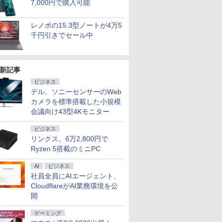
￥56,870
7,000円で購入可能
保証｜
 macOS
324pv
1145G7 第11世代CPU
イルディスプレイ
3500U DDR4 16GB
dynabookP55 第10世
レッド ［23.8型 /フル
き写し／ブレット・リ
32bit SP3 モデル■ 高速
HD 薄型 軽量｜中古ノ
HD(1920×1080) / ワイ
イドKC） [ ナガノ ]
AMD Ryzen AI 9
Office
イ HDMI 
￥29,800
￥13,915
￥61,999
￥29,850
￥14,200
￥1,980
￥54,800
￥39,800
￥15,180
￥9,900
￥314,998
￥37,000
￥15,960
￥1,300
8世代｜メモ
tooth Wi-Fi
D VA モ
メモリ16GB
1920x1280 フルHD 3:2
512GB/256GB/1T SSD】
代 Core i7 メモリ16GB
HD(1920×1080) /ワイ
ンゼイ／井上麻衣
Core i5 ■ 4GB 500GB ■
ートパソコン
ド / 144Hz］ クラウド
ニPC MAX5.2GH
良好 コス
ミングモニタ
56GB｜中
中古パソコン デ
.8型 角度
SSD256GB 12インチ
比率 100%sRGB広色
4C/8T 3.7GHz 64GB 16T拡張
SSD256GB Bluetooth
ド /240Hz］
DVDマルチドライブ ■ HP
Windows11 office付｜
グレー 67DDKAC6JP
スレッド 64GB L
量 国内メー
ソコン ノ
レノボの15.3型ノートが4万5
コン
体型 90日保証
00Hz 液晶
WUXGA Windows11
域 高輝度300nit HDR
Windows11 Pro 8K/4K 3画面
HDMI カメラ Wi-Fi
24G11ZE11
Compaq Elite 8300 CMT ミ
Core i5 第10世代｜メ
2280 SSD 1TB/
正式対応 
光沢 IPS
千円引きでセール中
office付き
S5
Pro CF-SV1RDLKS 1
対応 OTG対応 ポータ
出力 LAN *2 WiFi5
15.6インチフルHD
ニタワー型【中古パソコン】
モリ8GB SSD256GB
16TB拡張 Window
訳あり Win
カット 144
パソコン
itch 3年
年保証 Bランク ノート
ブルモニター 超薄型 軽
Bluetooth5.0 Nucbox みに
Windows11 Pro 送料
整備済み 安心サポート
｜Microsoft
画面 8K出力 WiFi
Pro NEC V
1920×1080
コン
(型番:
パソコン【CA】 レッ
量 自立型
pc Ryzen 5
無料 保証付き
office2019｜13.3型｜
Bluetooth5.4 U
VKM16X-6 
USB Typ
ffice付き
ツノート 中古ノートパ
N95/N97/N100/4300U/N150よ
Webカメラ搭載｜ノー
静音 Mini PC
8GB 15.
ー内蔵 ヘ
新記事
コン
ソコン 中古パソコン 中
り高性能
トパソコン｜ノートPC
パソコン 
薄型 アーム
 第8世代｜
古ノートpc 中古pc
｜中古ノートPC｜中古
ン
マウント 
ビジネス
win11
パソコン
デル、ソニーセンサーのWeb
カメラを標準搭載した小規模
会議向け43型4Kモニター
ビジネス
リンクス、6万2,800円で
Ryzen 5搭載のミニPC
AI
ビジネス
社員全員にAIエージェント、
CloudflareがAI業務環境を公
開
ゲーミング