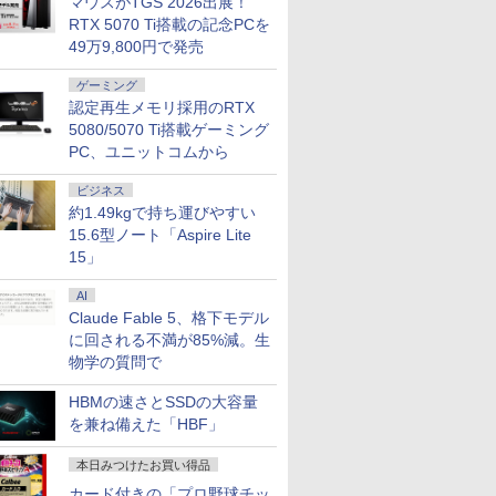
マウスがTGS 2026出展！
RTX 5070 Ti搭載の記念PCを
49万9,800円で発売
ゲーミング
認定再生メモリ採用のRTX
5080/5070 Ti搭載ゲーミング
PC、ユニットコムから
ビジネス
約1.49kgで持ち運びやすい
15.6型ノート「Aspire Lite
15」
AI
Claude Fable 5、格下モデル
に回される不満が85%減。生
物学の質問で
HBMの速さとSSDの大容量
を兼ね備えた「HBF」
本日みつけたお買い得品
カード付きの「プロ野球チッ