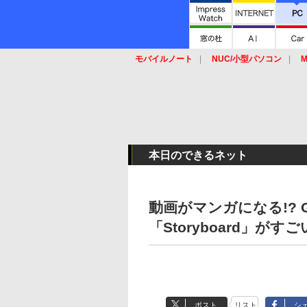
モバイルノート
NUC/小型パソコン
M
SSD
キーボード
マウス
本日のできるネット
動画がマンガになる!? 
「Storyboard」がすご
ポスト
リスト
シ