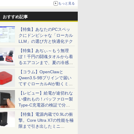
1,500円から受付
もっと見る
おすすめ記事
【特集】あなたのPCスペッ
クにドンピシャな「ローカル
LLM」の選び方と快適化テク
【特集】あぢぃ～もう無理
ぽ！千円の闘魂タオルから着
るエアコンまで、夏の冷感グ
ッズ一挙紹介
【コラム】OpenClawと
Qwen3.5-9Bプリインで届い
てすぐローカルAIが動くミニ
PC「SER9 Pro」
【レビュー】給電が途切れな
い優れもの！バッファロー製
Type-C充電器の検証で分か
ったこと
【特集】電源内蔵で0.9Lの衝
撃。Core Ultra X7の性能を極
限まで引き出したミニ
PC「GPD BOX」