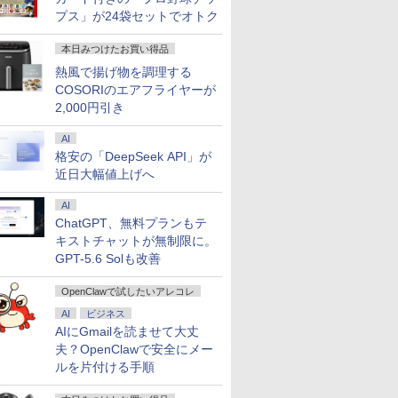
プス」が24袋セットでオトク
本日みつけたお買い得品
熱風で揚げ物を調理する
COSORIのエアフライヤーが
2,000円引き
AI
格安の「DeepSeek API」が
近日大幅値上げへ
AI
ChatGPT、無料プランもテ
キストチャットが無制限に。
GPT-5.6 Solも改善
OpenClawで試したいアレコレ
AI
ビジネス
AIにGmailを読ませて大丈
夫？OpenClawで安全にメー
ルを片付ける手順