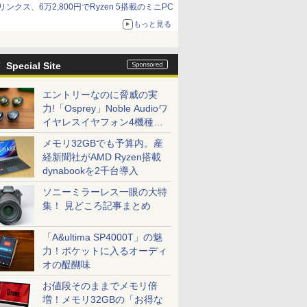
リンクス、6万2,800円でRyzen 5搭載のミニPC
もっと見る
Special Site
エントリーなのに脅威の実
力!「Osprey」Noble Audioワ
イヤレスイヤフォン4機種を
一気に聴く
メモリ32GBでも予算内。産
経新聞社がAMD Ryzen搭載
dynabookを2千台導入
ソニーミラーレス一眼の大特
集！ 見どころ記事まとめ
「A&ultima SP4000T」の魅
力！ポケットに入るオーディ
オの醍醐味
お値段そのままでメモリ倍
増！メモリ32GBの「お得な