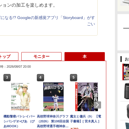
ションの加工を楽しめます。
なる!? Googleの新感覚アプリ「Storyboard」がす
ごい
トップ
モニター
本
お
：2026/08/07 20:00
3
3
3
3
4
4
4
4
5
5
5
6
1
6
6
袋
ポイント
モバイルモニター 15.6
【1500円OFFクーポ
機動警察パトレイバー
【期間限定！エントリーで最
ノートパソコン 14イン
11.6インモバイルモニ
高校野球神奈川グラフ
【エントリーでポイント
超軽量 フルHD｜富士
【お買い物マラソ開催
魔女と傭兵（9） 【電
超得2,000円O
【在庫処分特価
【公式・メー
異世界居酒屋
ンス】GMKtec
インチ InnoView モバ
ン】【訳アリ】【WEB
シバシゲオ×ぴあ （ぴ
大10倍】 中古PC 希少な
チ 新品 Windows11
ターIPS小型ディスプ
（2026） 第108回全国
100％還元のチャンス】
通 U939｜中古ノート
中！P最大31.5%還元】
子書籍】[ 宮木真人 ]
｜高画質フル
iMac A1418 
販・送料無料
(22) 【電子書
C
MD Ryzen 5
イルディスプレイ 自立
カメラ＋フルHD】ノー
あMOOK）
Windows XP Professional
Pro Office搭載 日本語
レイ 1366x768 防眩光
高校野球選手権神奈川
GMKtec EVO-X1 Pro AI PC
パソコン Windows11
5年保証/Type-C/100Hz
Microsoft O
Core i5 メモ
ー 新品 フルH
川 夏哉 ]