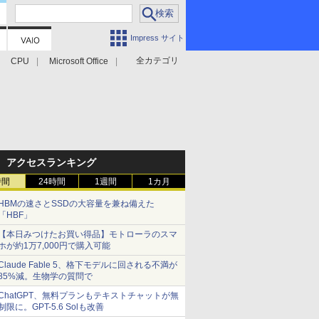
Impress サイト
全カテゴリ
CPU
Microsoft Office
アクセスランキング
時間
24時間
1週間
1カ月
HBMの速さとSSDの大容量を兼ね備えた
「HBF」
【本日みつけたお買い得品】モトローラのスマ
ホが約1万7,000円で購入可能
Claude Fable 5、格下モデルに回される不満が
85%減。生物学の質問で
ChatGPT、無料プランもテキストチャットが無
制限に。GPT-5.6 Solも改善