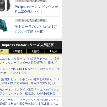
本日みつけたお買い得品
Philipsのゲーミングマウスが
約1,200円オトク！
本日みつけたお買い得品
モトローラのスマホが約1万
7,000円で購入可能
Impress Watchシリーズ 人気記事
時間
24時間
1週間
1カ月
ユニクロ、今日から「お盆特別セール」。涼感
シアサッカーワンピース待望値下げ、撥水ギア
ショーツは1990円に
ミスド「Mrs. GREEN APPLE」のコラボドーナ
ツ4種、いよいよ発売！
【家電レビュー】手ごわい雑草との戦い、コメ
リの草刈機で完全勝利 掃除機感覚で使えた
カルディ、オンライン限定「ネコバッグ＆タン
ブラーセット」を一般販売。7月の抽選販売の
当選無効分
マクドナルド、マックデリバリーの朝マックの
最低注文料金が500円値上げ。8月18日より