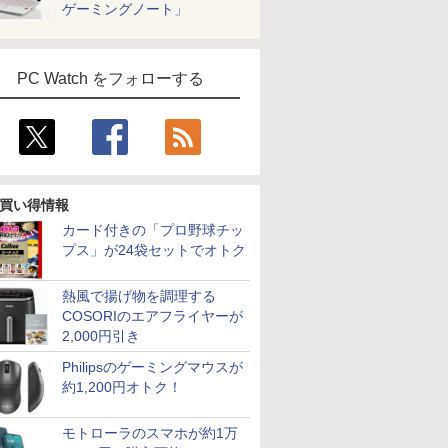
ゲーミングノート」
PC Watch をフォローする
買い得情報
カード付きの「プロ野球チッ
プス」が24袋セットでオトク
7
7
7
2
8
8
8
3
9
9
9
4
10
10
10
熱風で揚げ物を調理する
COSORIのエアフライヤーが
2,000円引き
Philipsのゲーミングマウスが
約1,200円オトク！
FF&P2倍
】Apple
カー直
「のぶ」
【マラソン限定価格】
モバイルモニター
[新品]キングダム (1-79
【エントリーでポイント
【マラソンP5倍/10%オ
AOC(エーオーシー)
【送料無料】100日後
【期間限定！エントリーで最
超得10％OFF｜超軽量
レノボジャパン
【全巻】 ちいかわ な
【エントリーで
【週末限定
【840円OFF
DIME (ダイ
HD｜
Quad-Core
】モニタ
籍】[ 蝉
中古 Panasonic Let's
HAILESI S123E 12.3イ
巻 最新刊) 全巻セット
100％還元チャンス】GMKtec
フクーポン】中古ノー
24G11ZE/11 ゲーミン
に英語がものになる1日
大10倍】 中古PC 希少な
＆高画質｜NEC
Lenovo L24-4C モニ
んか小さくてかわいい
100％還元のチ
OFF！】
まで】液晶
11月号 [雑
モトローラのスマホが約1万
ffice搭載
リ8GB 1TB
D HP
note CF-SV1 Core i5
ンチ タッチパネル モバ
G10 ミニPC【AMD Ryzen 5
トパソコン 東芝
グモニター ブラック ＆
10分ネイティブ英語書
Windows XP Professional
VersaPro VG-7｜フル
ター ［23.8型 / フル
やつ 1-8巻セット （ワ
GMKtec EVO-X1 
中古 ノー
インチ P
踊る大捜査