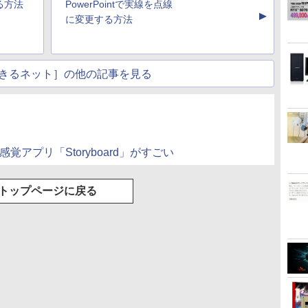
する方法
PowerPointで実線を点線
ゅーす コードレス
▲
ENCノイズキャンセ
に変更する方法
リング 自動ペアリン
グ Type-C充電 マイ
ク付き 防水 タッチ式
音量調整 スポーツ/通
きるネット］の他の記事を見る
勤/通学/WEB会議(ホ
ワイト)
感覚アプリ「Storyboard」がすごい
トップページに戻る