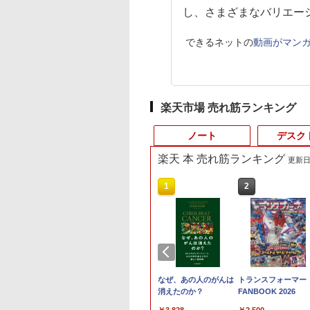
し、さまざまなバリエー
できるネットの
動画がマンガに
楽天市場 売れ筋ランキング
ノート
デスク
楽天 本 売れ筋ランキング
更新日時
4
10
10
10
1
1
1
1
2
2
2
2
ントリーで最
10％OFF｜超軽量
ノボジャパン
巻】 ちいかわ な
【エントリーでポイント
【週末限定999円
【840円OFF 8/11 1:59
DIME (ダイム) 2026年
Amazon(アマゾン) タ
【在庫処分特価】Apple
PHILIPS/フィリップス
なぜ、あの人のがんは
【良い】送料無料
【新古品】2026年福
トランスフォーマー
【エントリーで
C 希少な
画質｜NEC
ovo L24-4C モニ
小さくてかわいい
100％還元のチャンス】
OFF！】 中古パソコン
まで】液晶モニター 27
11月号 [雑誌] 【特集:
ブレットPC New Fire
iMac A1418 Quad-Core
241V8/11 / 23.8型ワイ
消えたのか？
TF: PHILIPS / フィリ
ノートパソコン
FANBOOK 2026
100％還元チャ
ofessional
saPro VG-7｜フル
［23.8型 / フル
 1-8巻セット （ワ
GMKtec EVO-X1 Pro AI PC
中古 ノートパソコン
インチ PCディスプレ
踊る大捜査線】
Max 11(2023年発売) グ
Core i5 メモリ8GB 1TB
ド 液晶ディスプレイ
ップス 23.8型 ワイド
Windows11 ノートP
G10 ミニPC【A