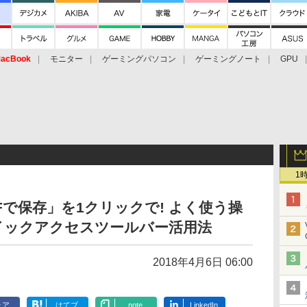
acBook
モニター
ゲーミングパソコン
ゲーミングノート
GPU
1
Fで保存」を1クリックで! よく使う操
イックアクセスツールバー活用法
2018年4月6日 06:00
ェア
はてブ
note
LinkedIn