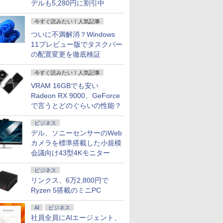
ミニPC iPhone対応
デルも5,280円に割引中
今すぐ読みたい！人気記事
ついに不満解消？Windows
11プレビュー版でタスクバー
の配置変更を徹底検証
今すぐ読みたい！人気記事
VRAM 16GBでも安い
Radeon RX 9000、GeForce
で言うとどのぐらいの性能？
ビジネス
デル、ソニーセンサーのWeb
カメラを標準搭載した小規模
会議向け43型4Kモニター
ビジネス
リンクス、6万2,800円で
Ryzen 5搭載のミニPC
AI
ビジネス
社員全員にAIエージェント、