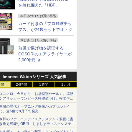
を兼ね備えた「HBF」
本日みつけたお買い得品
カード付きの「プロ野球チッ
プス」が24袋セットでオトク
本日みつけたお買い得品
熱風で揚げ物を調理する
COSORIのエアフライヤーが
2,000円引き
Impress Watchシリーズ 人気記事
時間
24時間
1週間
1カ月
ユニクロ、今日から「お盆特別セール」。涼感
シアサッカーワンピース待望値下げ、撥水ギア
ショーツは1990円に
東映の歴代オープニング映像がカプセルトイ
に。全5種で8月下旬発売
令和のファミコンディスクシステム？安価に書
き換え可能なGB用「しましまディスクシステ
ム」
カルディ、オンライン限定「ネコバッグ＆タン