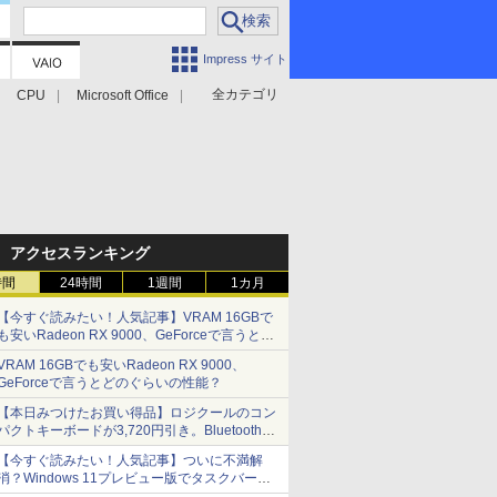
Impress サイト
全カテゴリ
CPU
Microsoft Office
アクセスランキング
時間
24時間
1週間
1カ月
【今すぐ読みたい！人気記事】VRAM 16GBで
も安いRadeon RX 9000、GeForceで言うとど
のぐらいの性能？ - PC Watch
VRAM 16GBでも安いRadeon RX 9000、
GeForceで言うとどのぐらいの性能？
【本日みつけたお買い得品】ロジクールのコン
パクトキーボードが3,720円引き。Bluetoothで3
台接続対応
【今すぐ読みたい！人気記事】ついに不満解
消？Windows 11プレビュー版でタスクバーの
配置変更を徹底検証 - PC Watch