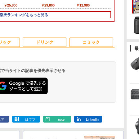
H&B】【カメラ×FHD】
Intel メモリ8GB
ートパソコンoffice付
トパソコン
￥25,800
￥29,800
￥12,980
￥29,800
富士通 LIFEBOOK
SSD256GB/512GB 日
き 初心者向けノート
Windows11 O
仕
U939/第8世代 Core i5/
本語キーボード 初期設
PC 初期設定済 15.6型
｜テンキー D
楽天ランキングをもっと見る
 仕
メモリ:8GB/M.2
定済 軽量 薄型 14イン
インテル高速CPU ラ
｜Core i5 第
SSD:256GB/512GB/1TB/Wi-
チ 学習用 PC 子ども
ンダムで発送 メモリ
モリ 8GB SSD
fi/Bluetooth/13.3
11世代 インテル 1年保
4GB～ 高速SSD1TB
｜店長厳選 Le
型/HDMI/USB-
証 在宅勤務 テレワー
最大 フルHD Webカメ
ThinkPad 15
3
3
3
4
4
4
5
5
5
6
6
6
C/USB3.1/パソコン 中
ク ギフト 楽天1位 送
ラ zoom 軽量薄型 無
Bluetooth W
ジック
ドリンク
コミック
古PC 中古ノートパソコ
料無料
線 型番更新で在庫処分
｜中古 パソコ
最
ン Windows11
PC Word Exc
 検索で当サイトの記事を優先表示させる
ス
 学
【期間限定P15倍+最大
ASUS エイスース 液
【送料無料】
【ポイント10倍】美品
【期間限定5%OFFク
2027 青山学院中等部・
【エントリーでポイン
アイ・オー・データ機
【全巻】 シャングリ
【中古】送料
モニター 21.
薬屋のひとりご
0世
 全
10%OFFクーポン】
晶ディスプレイ Eye
HUNTER×HUNTER 1-
HP 400 G6 SF 9世代
ーポン 8/12 10時ま
直前対策合格セット問
ト100％還元チャンス】
器 ワイド液晶ディスプ
ラ・フロンティア ～ク
Apple iMac 
白 100Hz 
【電子書籍】[ 
プレ
巻
【3年保証】APPLE ア
Care [ 21.45型 / フル
39巻セット
Core i5 9500 メモリ
で】 モニター 23.8イン
題集(5冊) 中学受験 過
GMKtec G10 ミニ
レイ 23.8型/LCD-
ソゲーハンター、神ゲ
i5 3.8GHz /
ニター【1ms
￥770
D
、
ップル MAC MINI
HD(1920×1080) / ワイ
8GB 16GB 32GB 新品
チ 144Hz FHD pcモニ
去問の傾向と対策 / 参
PC【AMD Ryzen 5
A241DB
ーに挑まんとす～ 1-27
HDD2TB / GP
2mmベゼルレ
￥55,000
￥10,980
￥19,096
￥36,740
￥10,980
￥19,250
￥61,999
￥12,370
￥21,417
￥69,800
￥12,399
：あ
SSD256GB メモリ
ド ] ブラック
M.2SSD256GB 512GB
ター フリッカーレス
考書 自宅学習 送料無
3500U DDR4 16GB
巻セット （KCデラッ
Office 20
ニター 1920*1
.
Anker Soundcore
On My Road
by Amazon 天然水
ONE PIECE モノクロ
【2026年アップグレ
On My Road
by Amazon 炭酸水
HUNTER×HUNTER
Xiaomi シャオミ
BUGS LIFE
【Amazon.co.jp限
スーパーの裏でヤニ吸
8GB APPLE Mac OS X
VP227HF
office付き デスクトッ
FullHD ブルーライト
料 / 受験専門サクセス
512GB/256GB/1T
クス） [ 硬梨菜 ]
定不要 無料
パソコン モニ
Liberty 5 ミッドナイ
(Stadium ver.)
ラベルレス 2L×9本
版 115 (ジャンプコミ
ード版】AOKIMI ワ
(Stadium ver.)
ラベルレス 500ml
モノクロ版 39 (ジャ
REDMI Buds 8 Lite ワ
定】 伊藤園 磨かれ
うふたり 9巻 (デジタル
体
中古 アウトレット 返
プパソコン 中古パソコ
カット ノングレア デ
SSD】4C/8T 3.7GHz
非光沢 4000:1
￥250
トブラック
ックスDIGITAL)
イヤレスイヤホン
×24本 強炭酸水 ペッ
ンプコミックス
イヤレスイヤホン
て、澄みきった日本の
版ビッグガンガンコミ
品 送料無料 中古デス
ン PC Windows11 pro
ィスプレイ HDMI
64GB 16T拡張
度調整 VESA F
￥250
￥1,117
￥250
ェア
はてブ
note
LinkedIn
bluetooth イヤホン
トボトル 500ミリリ
DIGITAL)
Bluetooth 5.4 ノイズ
水 2L 8本 ラベルレス [
ックス)
クトップパソコン 中古
Win11 3画面対応 PC
144hz pcモニター
Windows11 Pro 8K/4K
スピーカー内
￥14,990
￥594
￥1,964
￥1,625
￥572
￥3,480
￥998
￥810
V12 小型軽量 ブルー
ットル (Smart
キャンセリング ANC
ケース ] [ 水 ] [ ペット
パソコン デスクトップ
800 600 G5 G4 モニタ
Adaptive-Sync ブラッ
3画面出力 LAN *2
kksmart 最
トゥースHi-Fi 最大
Basic)
36時間再生
ボトル ] [ 箱買い ] [ ス
パソコン デスクトップ
セット オフィス 2024
ク MAXZEN
WiFi5 Bluetooth5.0
215
36時間再生 ぶるーと
トック ] [ 水分補給 ]