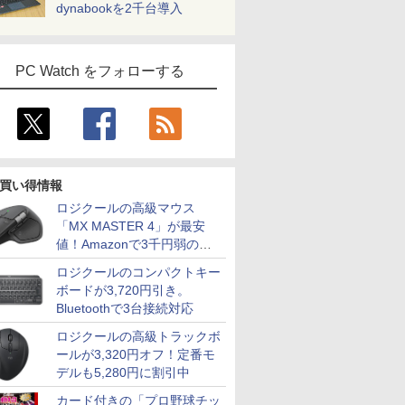
dynabookを2千台導入
PC Watch をフォローする
買い得情報
ロジクールの高級マウス
「MX MASTER 4」が最安
値！Amazonで3千円弱の割
7
8
9
10
引
ロジクールのコンパクトキー
ボードが3,720円引き。
Bluetoothで3台接続対応
ロジクールの高級トラックボ
ールが3,320円オフ！定番モ
5年保証
中古パソコン
LTE対応(SIMフリ
良品 フルHD 15.6イン
「新入荷」
デルも5,280円に割引中
2024
Microsoft ノートパソ
ー)+Wi-
チ TOSHIBA
倍！｜美品
中古ノー
コン Surface Go 3 [サ
Fi6(802.11ax)+Bluetooth5.2
dynabook B65HU
コン Lenovo
カード付きの「プロ野球チッ