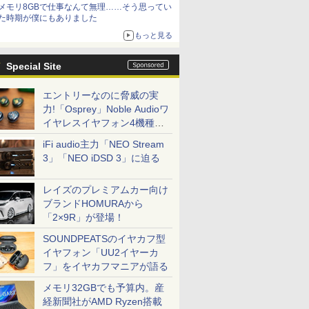
メモリ8GBで仕事なんて無理……そう思ってい
た時期が僕にもありました
もっと見る
Special Site
エントリーなのに脅威の実
力!「Osprey」Noble Audioワ
イヤレスイヤフォン4機種を
一気に聴く
iFi audio主力「NEO Stream
3」「NEO iDSD 3」に迫る
レイズのプレミアムカー向け
ブランドHOMURAから
「2×9R」が登場！
SOUNDPEATSのイヤカフ型
イヤフォン「UU2イヤーカ
フ」をイヤカフマニアが語る
メモリ32GBでも予算内。産
経新聞社がAMD Ryzen搭載