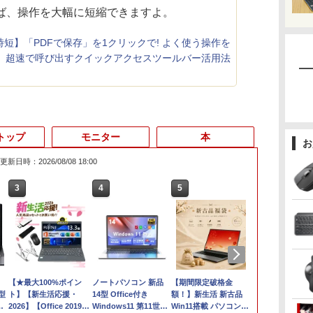
れば、操作を大幅に短縮できますよ。
短】「PDFで保存」を1クリックで! よく使う操作を
超速で呼び出すクイックアクセスツールバー活用法
トップ
モニター
本
お
更新日時：2026/08/08 18:00
3
4
5
6
【★最大100%ポイン
ノートパソコン 新品
【期間限定破格金
レビュー投稿 
6型
ト】【新生活応援・
14型 Office付き
額！】新生活 新古品
｜MS Office 
モ
2026】【Office 2019
Windows11 第11世代
Win11搭載 パソコンノ
H&B 搭載｜