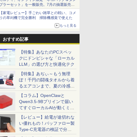
ブラーセット」を一般販売。7月の抽選販売の
当選無効分
【家電レビュー】手ごわい雑草との戦い、コメ
リの草刈機で完全勝利 掃除機感覚で使えた
もっと見る
おすすめ記事
【特集】あなたのPCスペッ
クにドンピシャな「ローカル
LLM」の選び方と快適化テク
【特集】あぢぃ～もう無理
ぽ！千円の闘魂タオルから着
るエアコンまで、夏の冷感グ
ッズ一挙紹介
【コラム】OpenClawと
Qwen3.5-9Bプリインで届い
てすぐローカルAIが動くミニ
PC「SER9 Pro」
【レビュー】給電が途切れな
い優れもの！バッファロー製
Type-C充電器の検証で分か
ったこと