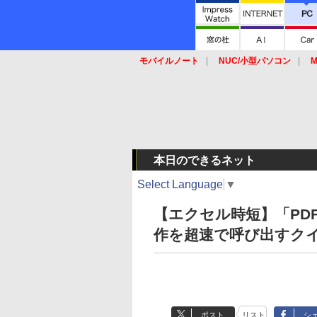
モバイルノート
NUC/小型パソコン
M
SSD
キーボード
マウス
本日のできるネット
Select Language
▼
【エクセル時短】「PD
作を超速で呼び出すク
ポスト
リスト
シ