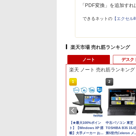
「PDF変換」を追加す
できるネットの
【エクセル時
楽天市場 売れ筋ランキング
ノート
デスク
楽天 ノート 売れ筋ランキング
10
1
2
フルHD 15.6イン
「新入荷」大感謝祭7
【★最大100%ポイン
中古パソコン 東芝
OSHIBA
倍！｜美品 ノートパソ
ト】【Windows XP 搭
TOSHIBA B35 15.
abook B65HU
コン Lenovo ThinkPad
載】大手メーカー おま
第5世代Celeron メ