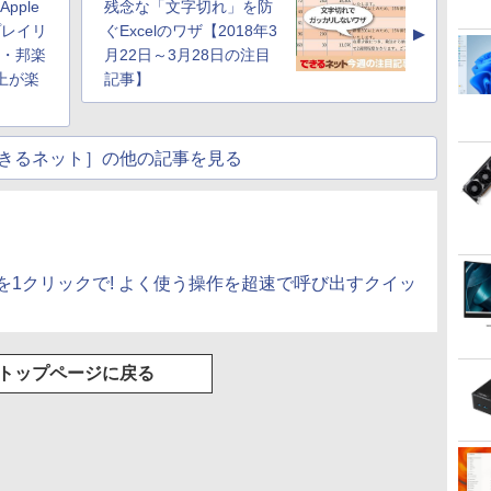
PC
搭載 選択可 8世代 10世
MJM24IC01
Nucbox みにpc Ryzen
pple
残念な「文字切れ」を防
ゅーす コードレス
代 DELL 1311a
MJM24IC02-F144 マク
5
ENCノイズキャンセ
プレイリ
ぐExcelのワザ【2018年3
▲
スゼン
N95/N97/N100/4300U/N150
リング 自動ペアリン
楽・邦楽
月22日～3月28日の注目
より高性能
グ Type-C充電 マイ
上が楽
記事】
ク付き 防水 タッチ式
音量調整 スポーツ/通
勤/通学/WEB会議(ホ
ワイト)
きるネット］の他の記事を見る
を1クリックで! よく使う操作を超速で呼び出すクイッ
トップページに戻る