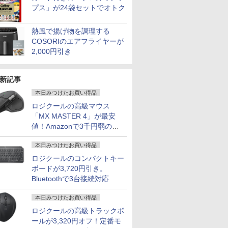
ーフェス ゴー 3] 10.5
IRカメラ顔認証+静脈認
Windows11 卓越性能
L13高性能 
プス」が24袋セットでオトク
￥32,800
￥33,000
￥37,389
￥44,999
ffice付
インチ PixelSense /第
証 富士通 LIFEBOOK
第11世代Core i5-
世代Corei5
VD 搭載
10 世代インテル Core
U7311 薄型軽量約1.2kg
1135G7 16GB 爆速
語キーボード
7世代 メ
i3 10100Y/メモリ
13.3型フルHD タッチパ
NVMe式512GB-SSD
FHD高解像
熱風で揚げ物を調理する
 256GB
4GB/SSD 64GB/Web
ネル 第11世代Core i5-
カメラ 無線Wi-Fi6
リ 新品SSD
COSORIのエアフライヤーが
novo
カメラ内蔵/Wi-
1145G7 vPro
Office付き Win11【中
量 カメ
2,000円引き
.6型
Fi/win11&office 2019
NVMeSSD256GB メモ
古ノートパソコン 中古
ラ/HDMI/5G
7
7
7
8
8
9
9
8
10
10
i-Fi 無線
搭載
リ8GB Type-C
パソコン 中古PC】送
Office搭
ン 中古
Thunderbolt4 HDMI
料無料 あす楽対応 即
コン 中古Wi
新記事
el
Office Windows11 中古
日発送（Windows10
送料無料
ノートパソコン
も対応可能 Win10）
本日みつけたお買い得品
ロジクールの高級マウス
「MX MASTER 4」が最安
値！Amazonで3千円弱の割
無料［高性能/美品］
5インチ 黒
と 17巻
【旧モデル商品
[新品]ブルーロック (1-
2026年新規モデル 新品一体型デスクト
ASUS エイスース 液
【全巻】 ブルーロック
【楽天1位！保護レザ
角川まんが学習シリー
【エントリーでポイント10
Echo Sho
杖と剣のウ
引
Retina5K 27インチ2017 /
ゲーミングモ
日向夏 ]
30％OFF】モニター
39巻 最新刊) 全巻セッ
ップパソコン 27型フルHD インテル
晶ディスプレイ Eye
1-39巻セット （講談社
ーケース付き】【タッ
ズ 世界の歴史 全20
チャンス】GMKtec ミニPC
ショー10)
（16） 【
本日みつけたお買い得品
32GB/SSD256GB +
応答
23.8インチ 100Hz ゲー
ト
Corei7第4世代 メモリー:16GB 高速
Care ［23.8型 / フル
コミックス） [ 金城 宗
チ選択】 モバイルモニ
巻定番セット [ 羽田
Ryzen 5 7640HS 6コア
クリーン付
大森藤ノ ]
ロジクールのコンパクトキー
U 8GB / Windows 11 /
ス】pcモ
ミングモニター【1ms
SSD:512GB新品液晶 パソコン 初期設
HD(1920×1080) / ワイ
幸 ]
ター 15.6インチ ノング
正 ]
MAX5.0GHz DDR5 32GB
スピーカーwi
￥12,999
￥22,836
￥69,800
￥13,800
￥22,836
￥9,999
￥24,200
￥91,999
￥14,980
￥594
ボードが3,720円引き。
24 / 整備品 保証あり 初期設
080 FHD
応答 2mmベゼルレス
定済み 初心者向け【Windows11搭
ド］ VA249HG
レア 非光沢 1080Pフル
Radeon 760M PCIe3.0 M.2
【正規品】
サポート
ター VA
8mm薄型】pcモニター
載】【Office付き】 一体型デスクトッ
HD コスパ 高画質 デュ
SSD1TB/最大2×8TB USB4
B07934NY
Bluetoothで3台接続対応
 HDMI 角
1920*1080フルHD パソ
プパソコン USB 3.0×4 無線搭載 新品
アルモニター サブモニ
Bluetooth5.2 2.5Gbps L
SHOW10
reesync
コン モニター 非光沢
ター ポータブルモニタ
静音 mini pc Windows11 
本日みつけたお買い得品
蔵
VA 角度調整 VESA
ー ゲーミングモニター
面出力 M6 Ultra
ロジクールの高級トラックボ
強配送 HG-
Freesync スピーカー
リモートワーク IPS
内蔵 cocopar HG-238
Tpye-C/mini HDMI pc
ールが3,320円オフ！定番モ