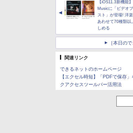
PC iPhone対応
DVDドライブ 22イン
ンター/ハンターハンタ
【iOS11.3新機能】A
(Smart Basic)
チ以上液晶ディスプレ
ー
Musicに「ビデオ
イセット 中古パソコン
▲
スト」が登場! 洋
あわせて70種類以
しめる
［本日ので
関連リンク
できるネットのホームページ
【エクセル時短】「PDFで保存」
クアクセスツールバー活用法