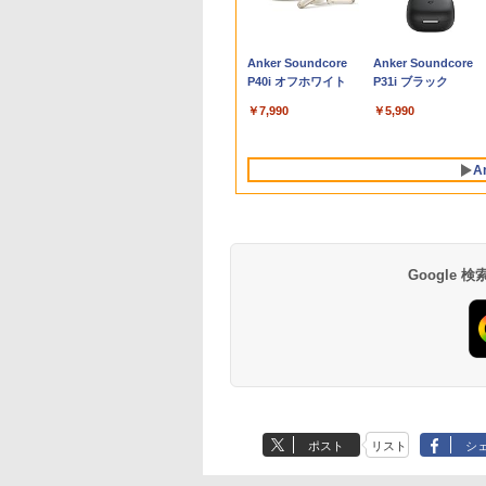
1
】15.6型 Windows11 Home
藤ノ ]
ャパン) 2026年 10月号
Win11搭載 パソコンノ
OptiPlex シリーズ（7010等） Core i7
ン) 【玄関先迄納品】
館 国語辞典編集部 ]
搭載｜中古 ノートパ
ゲーミングモニター
の理学療法 [ 山本宣幸
メモリ
￥961,000
型
6GB SSD 512GB office 搭載モデル
ートパソコンoffice付
第3世代 3770 3.4G/メモリ
ニトリ
コン Windows11
24.5インチ FHD 240
デスク
4
￥1,080
￥9,980
￥19,800
￥2,990
￥2,090
￥19,800
￥12,980
￥7,150
￥181
画編
RK FMVWK2A155
き 初心者向けノート
8G/HDD500GB/DVD-ROM/激安セール
Office付｜スペック
1ms Fast IPSパネル
IPS
Anker Soundcore
Anker Soundcore
グ
PC 初期設定済 15.6型
Core i5 第7世代 メ
HDMI2.0×1 DP1.4×1
集 e
P40i オフホワイト
P31i ブラック
インテル高速CPU ラン
8GB 大容量 HDD
Adaptive Sync対応
パソ
ダムで発送 メモリ4GB
500GB テンキー DV
リッカーフリー ブル
￥7,990
￥5,990
～ 高速SSD1TB 最大
ドライブ搭載 CD DV
ライトカット モニタ
フルHD Webカメラ
再生可｜中古パソコ
ディスプレイ MAXZ
zoom 軽量薄型 無線 型
中古ノートパソコン 
MGM25IC04-F240
A
番更新で在庫処分
古PC オフィス搭載
Google
BRUCE WAYNE feat.
【Amazon.co.jp限
薬屋のひとりごと 17
BRUCE WAYNE feat
by Amazon 天然水
異世界居酒屋「の
Flo Milli, ATL Jacob
定】 い・ろ・は・す
巻 (デジタル版ビッグ
Flo Milli, ATL Jacob
ラベルレス 500ml
ぶ」(22) (角川コミッ
[Explicit]
2L PET ラベルレス
ガンガンコミックス)
[Explicit]
×24本 富士山の天然
クス・エース)
ポスト
リスト
シ
×8本
水 バナジウム含有 
￥250
￥1,112
￥770
￥250
￥1,380
￥832
ミネラルウォーター