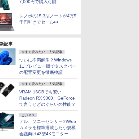
7,000円で購入可能
5Hz Windows11Pro E5-165-ADLABW11
リーズ（7010等） Core i7
 ]
(全10冊) 全巻セット
メモリ16GB SSD500GB Windows11
典付き】 1巻-9巻 +
リジナルベースモデル】15.6型 Windows11 H
大森藤ノ ]
ャパン) 20
￥961,000
ン
 3.4G/メモリ
デスクトップPC モニター付き 23.8型
side stories 全10冊 セ
Ryzen5 メモリ16GB SSD 512GB office 
￥7,788
￥181,070
￥7,876
￥133,400
￥594
￥1,080
レノボの15.3型ノートが4万5
GB/DVD-ROM/激安セール
IPS 100Hz 1年保証 高性能 配信 動画編
ット 最新 【応援書店特
FMVWK2A155_RK FMVWK2A155
集 eスポーツ 初心者 一式 ゲーミング
典ペーパー全8枚】 あ
千円引きでセール中
パソコン デスクトップパソコン
おの なち 一迅社 百合
姫コミックス きみ死ぬ
漫画 マンガ まんが 全
巻セット 【送料無料】
新記事
今すぐ読みたい！人気記事
ついに不満解消？Windows
11プレビュー版でタスクバー
の配置変更を徹底検証
今すぐ読みたい！人気記事
VRAM 16GBでも安い
Radeon RX 9000、GeForce
で言うとどのぐらいの性能？
ビジネス
デル、ソニーセンサーのWeb
カメラを標準搭載した小規模
会議向け43型4Kモニター