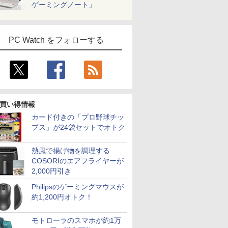
ゲーミングノート」
PC Watch をフォローする
買い得情報
カード付きの「プロ野球チッ
プス」が24袋セットでオトク
熱風で揚げ物を調理する
7
2
8
7
9
3
10
COSORIのエアフライヤーが
2,000円引き
Philipsのゲーミングマウスが
約1,200円オトク！
ンピューター G-TUNE E5-165 Core i7
 送料無料 中古パソコン
ドライン
[新品][ライトノベル]死
＼11日まで限定価格／ゲーミングPC
【新品】 きみが死ぬま
【最短翌日配送】DVDドライブつき ノートパ
杖と剣のウィストリア
LENOVO レノボ ThinkSta
ROCKIN'O
モトローラのスマホが約1万
32GB SSD1TB GeForce RTX3060 15.6イ
Pro 64bit 搭載 DELL
 一般社団法
亡遊戯で飯を食う。
セット 新品 RTX5060 Ryzen7 5700X
で恋をしたい 全巻 【特
office付き 新品 おすすめ FMV Note A WA1-
（16） 【電子書籍】[
PGX(30KL0005JP)
(ロッキン