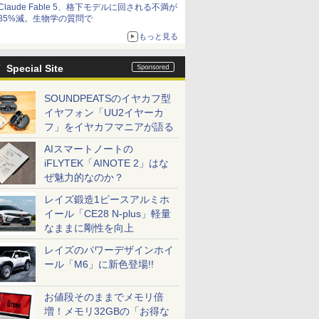
Claude Fable 5、格下モデルに回される不満が
85%減。生物学の質問で
もっと見る
Special Site
SOUNDPEATSのイヤカフ型
イヤフォン「UU2イヤーカ
フ」をイヤカフマニアが語る
AIスマートノートの
iFLYTEK「AINOTE 2」はな
ぜ魅力的なのか？
レイズ鍛造1ピースアルミホ
イール「CE28 N-plus」軽量
なままに剛性を向上
レイズのパワーデザインホイ
ール「M6」に新色登場!!
お値段そのままでメモリ倍
増！メモリ32GBの「お得な