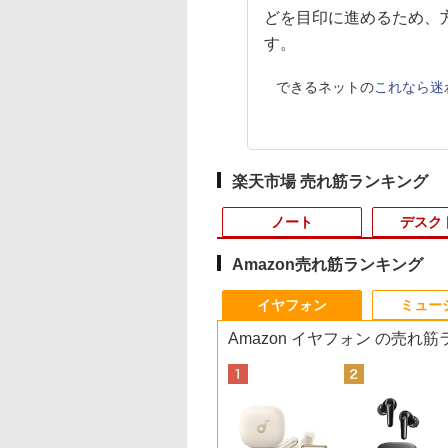
どを目印に進めるため、
す。
できるネットの
これなら迷わ
楽天市場 売れ筋ランキング
ノート
デスク
Amazon売れ筋ランキング
3
10
1
1
1
1
2
2
2
2
イヤフォン
ミュー
Amazon イヤフォン の売れ
C
】DVDドライブつき ノートパソコン
剣のウィストリア
LENOVO レノボ ThinkStation
ROCKIN'ON JAPAN
【期間限定破格金
ポイント10倍 送料無料 中古パソコン
引き出し付きモニター
ドラえもん はじめての
レビュー投稿 5年保
【期間限定10%OFF
フルカラーでやさし
＼1
X
 おすすめ FMV Note A WA1-K2 【WEBオ
6） 【電子書籍】[
PGX(30KL0005JP)
(ロッキング・オン・ジ
額！】新生活 新古品
Windows 11 Pro 64bit 搭載 DELL
台(NM01 ミドルブラウ
国語辞典 第2版 [ 小学
｜MS Office 2024 H
ーポン 8/12 10時ま
わかる！ 肩関節疾
セット 