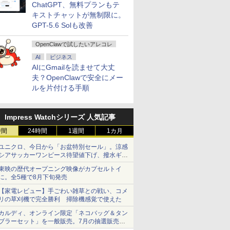
ChatGPT、無料プランもテ
キストチャットが無制限に。
GPT-5.6 Solも改善
OpenClawで試したいアレコレ
AI
ビジネス
AIにGmailを読ませて大丈
夫？OpenClawで安全にメー
ルを片付ける手順
Impress Watchシリーズ 人気記事
時間
24時間
1週間
1カ月
ユニクロ、今日から「お盆特別セール」。涼感
シアサッカーワンピース待望値下げ、撥水ギア
ショーツは1990円に
東映の歴代オープニング映像がカプセルトイ
に。全5種で8月下旬発売
【家電レビュー】手ごわい雑草との戦い、コメ
リの草刈機で完全勝利 掃除機感覚で使えた
カルディ、オンライン限定「ネコバッグ＆タン
ブラーセット」を一般販売。7月の抽選販売の
当選無効分