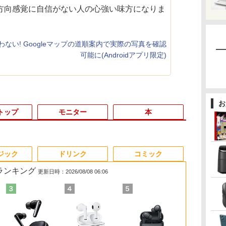
方向感覚に自信がない人の心強い味方になりま
ない! Googleマップの道順案内で実際の写真を確認
可能に(Androidアプリ限定)
お
トップ
モニター
本
3
3
3
4
4
4
3
5
5
5
6
1
6
ジック
ドリンク
コミック
筋ランキング
更新日時：2026/08/08 06:06
証
ク
く
1日まで限定価格／ゲーミングPC
【ポイント10倍！】
【3Way接続 ワイヤレ
ふかふかダンジョン攻
＼11日まで限定価格／
Pixio ゲーミングモニ
アンダーニンジャ
LENOVO レノボ ThinkStation
FUJITSU LIFEBOOK
パナソニック PT-
まったく新しいテクス
【中古】 マウスコ
ポイント10倍
乳癌診療ガイ
&B
で】
患
新品 RTX5060 Ryzen7 5700X
【Win11正式対応】中
ス モバイルモニター】
略記〜俺の異世界転生
【楽天1位】ノートパ
ター 27インチ WQHD
（18） 【電子書籍】[
PGX(30KL0005JP)
S937 Core i5 20GB 新
VMZ51J 液晶プロジェ
ト分析の教科書 [ 阿部
12700H メモリ
Windows 11 
2026年版 [