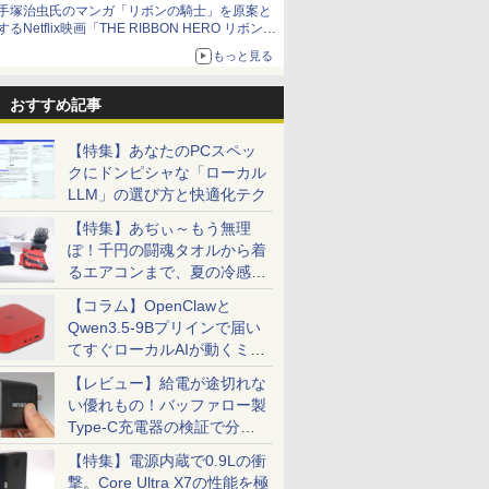
手塚治虫氏のマンガ「リボンの騎士」を原案と
するNetflix映画「THE RIBBON HERO リボンヒ
ーロー」本日配信開始
もっと見る
おすすめ記事
【特集】あなたのPCスペッ
クにドンピシャな「ローカル
LLM」の選び方と快適化テク
【特集】あぢぃ～もう無理
ぽ！千円の闘魂タオルから着
るエアコンまで、夏の冷感グ
ッズ一挙紹介
【コラム】OpenClawと
Qwen3.5-9Bプリインで届い
てすぐローカルAIが動くミニ
PC「SER9 Pro」
【レビュー】給電が途切れな
い優れもの！バッファロー製
Type-C充電器の検証で分か
ったこと
【特集】電源内蔵で0.9Lの衝
撃。Core Ultra X7の性能を極