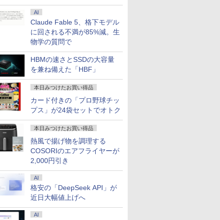
AI
Claude Fable 5、格下モデル
に回される不満が85%減。生
物学の質問で
HBMの速さとSSDの大容量
を兼ね備えた「HBF」
本日みつけたお買い得品
カード付きの「プロ野球チッ
プス」が24袋セットでオトク
本日みつけたお買い得品
熱風で揚げ物を調理する
COSORIのエアフライヤーが
2,000円引き
AI
格安の「DeepSeek API」が
近日大幅値上げへ
AI