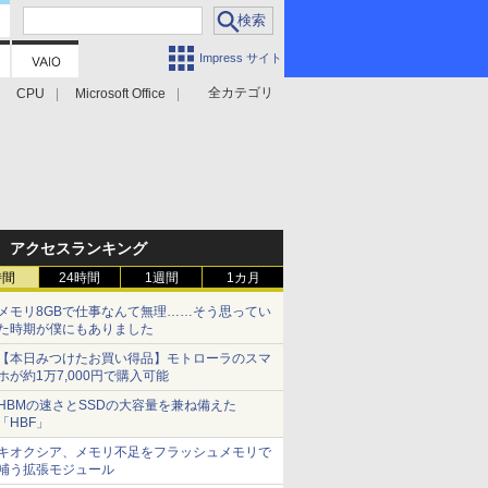
Impress サイト
全カテゴリ
CPU
Microsoft Office
アクセスランキング
時間
24時間
1週間
1カ月
メモリ8GBで仕事なんて無理……そう思ってい
た時期が僕にもありました
【本日みつけたお買い得品】モトローラのスマ
ホが約1万7,000円で購入可能
HBMの速さとSSDの大容量を兼ね備えた
「HBF」
キオクシア、メモリ不足をフラッシュメモリで
補う拡張モジュール