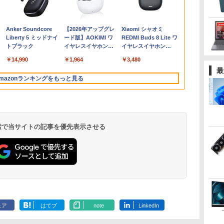
ソ
 ]
16GB SSD500GB Windows11
古 ノートパソコン 13.3
ワイヤレスモニター
冒険譚〜/ 20 【電子書
ソコン 新品 福袋 6点セ
ホワイト 180hz
花沢健吾 ]
品SSD2TB スーパーマ
クター
幸大 ]
ンチ WQHD 16
OptiPlex シ
人 日本乳癌学会
￥961,000
Hz
トップPC モニター付き 23.8型
インチ A4サイズ [
15.6インチ フルHD
籍】[ KAKERU ]
ット Intel Pentium
PX278WAVE 白 Fast
ルチ 無線LAN フルHD
ノートパソコ
第3世代 3770
,070
￥23,700
￥19,999
￥792
￥30,800
￥27,500
￥792
￥75,800
￥345,800
￥2,200
￥99,000
￥19,800
￥7,700
 100Hz 1年保証 高性能 配信 動画編
Windows11 / Office付
100%sRGB IPSパネル
GOLD 6500Y メモリ
IPSパネル ブルー ピン
Windows10 64bit
8G/HDD500
Anker Soundcore
【2026年アップグレ
Xiaomi シャオミ
モリ
スポーツ 初心者 一式 ゲーミング
き / SSD 256GB / 8GB
ワイヤレス/Type-
12GB SSD256GB
ク ゲーム モニター
WPS Office 13.3イン
Liberty 5 ミッドナイ
ード版】AOKIMI ワ
REDMI Buds 8 Lite ワ
 フ
コン デスクトップパソコン
16GB メモリ / 第8世代
C/HDMI 3Way接続
Windows11 WPS
HDR 新品 1ms 非光沢
チ 中古パソコン ノー
トブラック
イヤレスイヤホン
イヤレスイヤホン
D
ー
第10世代 Corei5 ] 店長
7.4V バッテリー内蔵 最
Office付き 初期設定済
ブルーライト軽減
トパソコン Notebook
bluetooth イヤホン
Bluetooth 5.4 ノイズ
D
ー
おまかせ 初期設定不要
大5H駆動 充電式 VESA
み 15.6インチ フルHD
VESA 壁掛け pcモニタ
【中古】
￥14,990
￥1,964
￥3,480
V12 小型軽量 ブルー
キャンセリング ANC
ン
EN
Office メーカーおまか
対応 出張 テレワーク
ノートPC 初心者 学生
ー 液晶 ディスプレイ
最
トゥースHi-Fi 最大
36時間再生
中
せ 中古 パソコン 中古
在宅勤務 UPERFECT
在宅ワーク テンキー
テレワーク ピクシオ
mazonランキングをもっと見る
36時間再生 ぶるーと
pc
Wi-Fi Bluetooth HDMI
公式 【最大5年保証付
ゅーす コードレス
日本語キーボード 安い
き】
ENCノイズキャンセ
リング 自動ペアリン
グ Type-C充電 マイ
ク付き 防水 タッチ式
 検索で当サイトの記事を優先表示させる
音量調整 スポーツ/通
勤/通学/WEB会議(ホ
ワイト)
.
On My Road
by Amazon 天然水
ONE PIECE モノクロ
On My Road
by Amazon 炭酸水
HUNTER×HUNTER
BUGS LIFE
コカ・コーラ やかんの
スーパーの裏でヤニ吸
(Stadium ver.)
ラベルレス 2L×9本
版 115 (ジャンプコミ
(Stadium ver.)
ラベルレス 500ml
モノクロ版 39 (ジャ
麦茶 from 爽健美茶 ラ
うふたり 9巻 (デジタル
￥250
ックスDIGITAL)
×24本 強炭酸水 ペッ
ンプコミックス
ベルレス
版ビッグガンガンコミ
￥250
￥1,117
￥250
ェア
はてブ
note
LinkedIn
水
トボトル 500ミリリ
DIGITAL)
650mlPET×24本
ックス)
￥594
￥1,625
￥572
￥2,009
￥810
ットル (Smart