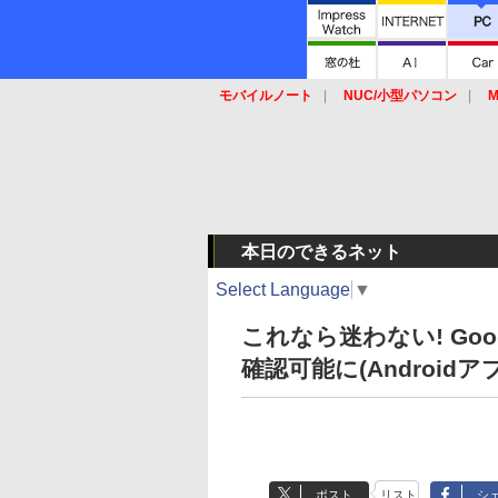
モバイルノート
NUC/小型パソコン
M
SSD
キーボード
マウス
本日のできるネット
Select Language
▼
これなら迷わない! Go
確認可能に(Androidア
ポスト
リスト
シ