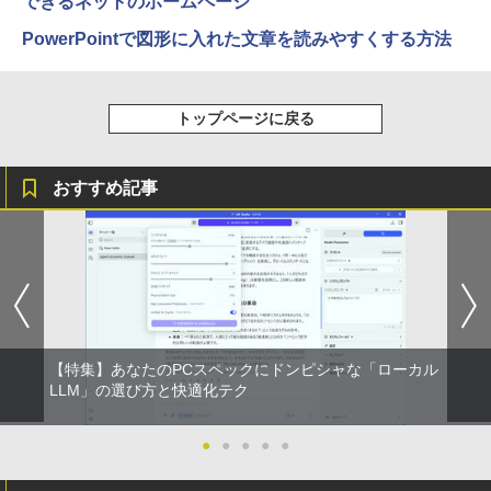
できるネットのホームページ
PowerPointで図形に入れた文章を読みやすくする方法
トップページに戻る
おすすめ記事
【特集】あなたのPCスペックにドンピシャな「ローカル
LLM」の選び方と快適化テク
●
●
●
●
●