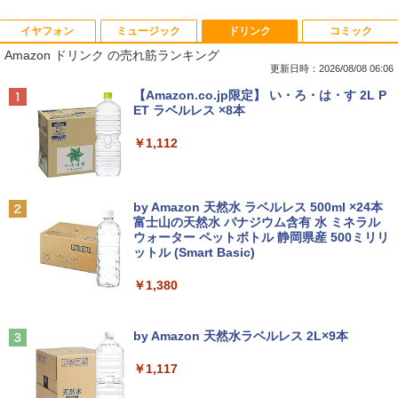
イヤフォン
ミュージック
ドリンク
コミック
【期間限定破格金額！】新生活 新古品 W
中古24インチ液晶モニター PHILIPS 241
[新品]マッシュル-MASHLE- (1-18巻 全
1
1
1
Amazon ドリンク の売れ筋ランキング
in11搭載 パソコンノートパソコンoffice
B4L【中古】
巻) 全巻セット
付き 初心者向けノートPC 初期設定済 1
更新日時：2026/08/08 06:06
5.6型 インテル高速CPU ランダムで発送
￥6,600
￥8,954
Anker Soundcore P40i オフホワイト
BRUCE WAYNE feat. Flo Milli, ATL Jacob
【Amazon.co.jp限定】 い・ろ・は・す 2L P
メモリ4GB～ 高速SSD1TB 最大 フルHD
[Explicit]
ET ラベルレス ×8本
Webカメラ zoom 軽量薄型 無線 型番更
￥7,990
新で在庫処分
￥250
￥1,112
フィリップス（ディスプレイ） 221S9A/
2
￥9,980
【楽天ブックス限定特典】今日もアゲて
11 [21.5型液晶ディスプレイ/1920×1080/
2
こ！ギャルせなちゃん(ギャルせなちゃん
HDMI、D-Sub/スピーカー：あり/5年間
ステッカー) [ ウク ]
フル保証]
Anker Soundcore P31i ブラック
BRUCE WAYNE feat. Flo Milli, ATL Jacob
by Amazon 天然水 ラベルレス 500ml ×24本
[Explicit]
富士山の天然水 バナジウム含有 水 ミネラル
MS限定クーポンあり! 【Win11正式対
￥1,595
￥9,980
2
ウォーター ペットボトル 静岡県産 500ミリリ
￥5,990
応】Webカメラ&テンキー付き ノートパ
ットル (Smart Basic)
￥250
ソコン 中古 パソコン メモリ 8GB 最大3
2GB 新品 SSD 256GB 高性能 第8世代 C
￥1,380
ore i5搭載 DVD 中古ノートパソコン Win
パンク・ガーデニング宣言 エコロジカル
【楽天1位！保護レザーケース付き】【タ
3
3
dows11 Pro 店長オススメ おまかせ 15.6
で型破りな庭園論 [ エリック・ルノワー
ッチ選択】 モバイルモニター 15.6インチ
型 無線LAN office付き 2026 福袋 ギフト
Anker Soundcore Liberty 5 ミッドナイトブ
On My Road (Stadium ver.)
ル ]
ノングレア 非光沢 1080PフルHD コスパ
ラック
by Amazon 天然水ラベルレス 2L×9本
高画質 デュアルモニター サブモニター
￥29,800
￥250
ポータブルモニター ゲーミングモニター
￥2,640
￥14,990
￥1,117
リモートワーク IPS Tpye-C/mini HDMI
pc ミニPC iPhone対応