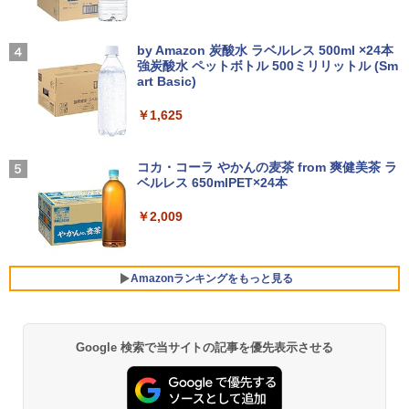
【新品】【楽天1位！】ノートパソコン
￥9,999
3
ゲーム オブ ファミリア-家族戦記- 1
4
新品第13世代CPU搭載ノートPC Office
【2026年アップグレード版】AOKIMI ワイヤ
On My Road (Stadium ver.)
7 【電子書籍】[ 山口 ミコト ]
付きノートパソコン 初心者向け Window
レスイヤホン bluetooth イヤホン V12 小型
by Amazon 炭酸水 ラベルレス 500ml ×24本
s11 初期設定済 Webカメラ zoom 日本語
軽量 ブルートゥースHi-Fi 最大36時間再生 ぶ
強炭酸水 ペットボトル 500ミリリットル (Sm
￥250
￥924
キーボード 14.1型 Intel Celeron メモリ
るーとゅーす コードレス ENCノイズキャン
art Basic)
Yoothi 互換品 液晶 13.3インチ HP Pavili
4
8GB SSD1TB(最大) 大容量バッテリービ
セリング 自動ペアリング Type-C充電 マイク
on Aero 13-bg 13z-bg 13-bg0000 13z-
ジネス 大学生 プレゼント 学生向け
付き 防水 タッチ式音量調整 スポーツ/通勤/通
￥1,625
bg000 13-bg0xxx 13z-bg0xx 対応 1920
学/WEB会議(ホワイト)
x1200 WUXGA IPS LED LCD 液晶ディ
￥29,800
スプレイ 修理交換用液晶パネル
BUGS LIFE
[新品]新装版 動物のお医者さん (1-12巻
5
￥1,964
全巻) 全巻セット
コカ・コーラ やかんの麦茶 from 爽健美茶 ラ
￥10,200
ベルレス 650mlPET×24本
￥250
￥9,240
【中古】【極軽極薄】東芝 dynabook G
Xiaomi シャオミ REDMI Buds 8 Lite ワイヤ
4
￥2,009
83 13.3型FHD(1920x1080)液晶 第11世
レスイヤホン Bluetooth 5.4 ノイズキャンセ
代Core i5/ 16GB / SSD256GB / Webカ
リング ANC 36時間再生
Pixio PX279 Wave ゲーミングモニター
5
メラ内蔵 / USB Type-C / HDMI / 無線LA
240Hz Fast IPS 27インチ 白 パステル ブ
N Bluetooth / Win11 Pro搭載 /Office 20
￥3,480
ルー ピンク FHD かわいい 水色 ゲーム部
Amazonランキングをもっと見る
24 H&B / Aランク
屋 pcモニター ディスプレイ ピクシオ
￥37,400
￥15,800
Google 検索で当サイトの記事を優先表示させる
薬屋のひとりごと 17巻 (デジタル版ビッグガ
ンガンコミックス)
VETESA正規店 新品 ノートパソコン セ
5
￥770
ール office付き windows11 マウスセッ