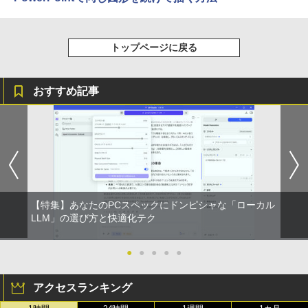
トップページに戻る
おすすめ記事
【特集】あなたのPCスペックにドンピシャな「ローカル
LLM」の選び方と快適化テク
●
●
●
●
●
アクセスランキング