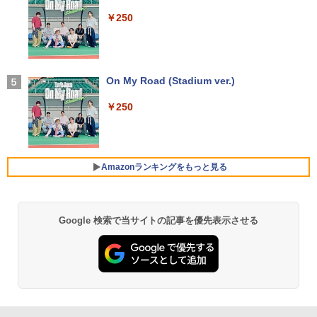
第10世代 以降 メモリ 8GB SSD 256GB
40
]
｜富士通 LIFEBOOK A5510｜中古 ノー
￥250
トパソコン オフィス付き 中古PC ノート
【2026年アップグレード版】AOKIMI ワイヤ
￥13,980
￥3,960
PC｜テンキー WEBカメラ 内蔵 Bluetoo
レスイヤホン bluetooth イヤホン V12 小型
th 15.6インチ 初期設定済み
軽量 ブルートゥースHi-Fi 最大36時間再生 ぶ
るーとゅーす コードレス ENCノイズキャン
セリング 自動ペアリング Type-C充電 マイク
￥34,800
ASUS エイスース 液晶ディスプレイ Ey
On My Road (Stadium ver.)
4
付き 防水 タッチ式音量調整 スポーツ/通勤/通
e Care [ 27型 / フルHD(1920×1080) / ワ
ちいかわ なんか小さくてかわいいやつ
5
学/WEB会議(ホワイト)
イド ] VA279HG
（1） （ワイドKC） [ ナガノ ]
￥250
￥1,964
ノートパソコン 14インチ 新品 Windows
￥15,800
4
￥1,100
11 Pro Office搭載 日本語キーボード メ
モリ 8GB SSD 128GB 256GB 512GB 1
TB Webカメラ WiFi Bluetooth 選べる
Amazonランキングをもっと見る
Xiaomi シャオミ REDMI Buds 8 Lite ワイヤ
カラー 14型 薄型 軽量 初心者 学習向け P
レスイヤホン Bluetooth 5.4 ノイズキャンセ
IODATA アイ・オー・データ LCD-AH19
5
C ピンク シルバー 最短当日出荷
リング ANC 36時間再生
1EDB ブラック 18.5型ワイド液晶ディス
プレイ LCDAH191EDB
￥29,800
￥3,480
Google 検索で当サイトの記事を優先表示させる
by Amazon 天然水 ラベルレス 500ml ×24本
薬屋のひとりごと 17巻 (デジタル版ビッグガ
￥16,266
富士山の天然水 バナジウム含有 水 ミネラル
ンガンコミックス)
ウォーター ペットボトル 静岡県産 500ミリリ
ットル (Smart Basic)
￥770
新品ノートパソコン ノートPC 新品 Offic
5
e付き 初心者向け Windows11 初期設定
￥1,380
済 Webカメラ zoom 15.6型 テンキー付 I
ntel メモリ8GB16GB SSD256GB/512G
B フルHD液晶 大容量バッテリー Wi-Fi
異世界居酒屋「のぶ」(22) (角川コミックス・