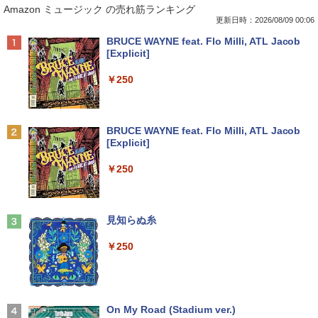
Amazon ミュージック の売れ筋ランキング
ore i5 Windows11 Pro Office 2024付き
G0 wacom ワコム 液晶 液タブ タブ タブ
園社の研究 / 下坂 守 / 法蔵館 [単行本]
メモリ4GB/8GB/16GB選択可 SSD128G
レット フルhd
【宅配便出荷】
更新日時：2026/08/09 00:06
B/1TB選択可 15.6型 テンキー ビジネス
Anker Soundcore P42i (Bluetooth 6.1)【完
BRUCE WAYNE feat. Flo Milli, ATL Jacob
在宅勤務 学生向け 初期設定不要 店長お
￥6,500
￥14,794
全ワイヤレスイヤホン/ウルトラノイズキャン
[Explicit]
まかせ中古厳選 ノートPC ノート パソコ
セリング 3.5 / マルチポイント接続 / 最大40時
ン 中古PC 在宅ワーク オフィス 中古
間再生 / コンパクト形状/持ち運びに便利 / IP5
￥250
5 防塵防水位規格/PSE技術基準適合】パープ
￥11,980
【期間限定5%OFFクーポン 8/12 10時ま
学園騎士のレベルアップ！レベル1000超
2
2
ル
で】 ゲーミングモニター モニター 24.5
えの転生者、落ちこぼれクラスに入学。
インチ 24インチ 180Hz 180hz FHD フリ
そして、（コミック） ： 13 【電子書
￥9,990
BRUCE WAYNE feat. Flo Milli, ATL Jacob
ッカーレス 24.5型 FullHD ブルーライト
籍】[ 白石識 ]
[Explicit]
【クーポン使用で25,460円 8/2〜10迄】
カット ノングレア HDMI Adaptive-Sync
2
軽量 小型 レッツノート SV8 12.1型 第8
ブラック MAXZEN MGM25IC03 マクス
￥792
Anker Soundcore P31i ピンク
￥250
世代 Corei5 8365U メモリ16GB M.2 SS
ゼン
D 256GB Wi-Fi5 Bluetooth USB Type-
￥5,990
C Webカメラ Windows11 Pro MS offic
￥11,980
e2019 搭載 ノートパソコン 訳あり Let's
[新品]サカモトデイズ SAKAMOTO DAY
3
note レビュー投稿で180日保証
見知らぬ糸
S (1-28巻 最新刊) 全巻セット
￥26,800
￥250
【期間限定10%OFFクーポン 8/12 10時
￥14,916
3
Anker Soundcore Liberty 5 ディープブルー
まで】 ゲーミングモニター 27インチ FH
D 240Hz 1ms Fast IPSパネル HDMI2.0×
￥14,990
1 DP1.4×1 Adaptive Sync対応 フリッカ
MS Office 2024 H&B 搭載｜中古ノート
ーフリー ブルーライトカット モニター
3
パソコン Windows11 Office付｜Core i5
ディスプレイ MAXZEN MGM27IC04-F2
On My Road (Stadium ver.)
永瀬廉 ファースト写真集（仮） [ 永瀬廉
4