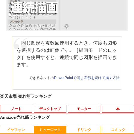
同じ図形を複数回使用するとき、何度も図形
を選択するのは面倒です。［描画モードのロッ
ク］を使用すると、連続で同じ図形を描画でき
ます。
できるネットの
PowerPointで同じ図形を続けて描く方法
楽天市場 売れ筋ランキング
ノート
デスクトップ
モニター
本
Amazon売れ筋ランキング
イヤフォン
ミュージック
ドリンク
コミック
中古ノートパソコン インテル Celeron C
WACOM 液晶ペンタブレット DTK-2451/
【中古】 祇園祭千百五十年記念 中近世祇
1
1
1