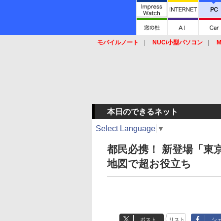
モバイルノート
NUC/小型パソコン
M
SSD
キーボード
マウス
本日のできるネット
Select Language
▼
都民必携！ 新登場「東
地図で超お役立ち
ポスト
リスト
シ