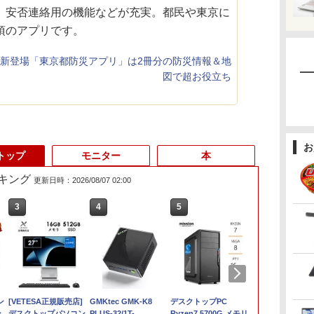
、安否連絡用の機能などが充実。都民や東京に
須のアプリです。
 新登場「東京都防災アプリ」は2冊分の防災情報＆地
図で超お役立ち
お
トップ
モニター
本
キング
更新日時：2026/08/07 02:00
3
3
4
4
5
5
6
ン
[VETESA正規販売店]
中古ノートパソコン 中
タブレット/ノートパソ
GMKtec GMK-K8
＼8月限定エントリー
デスクトップPC
ノートパソコ
ン
デスクトップパソコン
古PC Windows11
コン 2in1PC 顔認証対
PLUS-32/1T-
でP10倍／【中古】 ノ
Ryzen7 5700G メモリ
Surface Pro