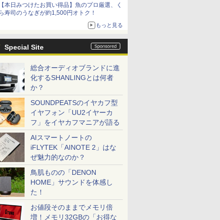
【本日みつけたお買い得品】魚のプロ厳選、く
ら寿司のうなぎが約1,500円オトク！
もっと見る
Special Site
総合オーディオブランドに進
化するSHANLINGとは何者
か？
SOUNDPEATSのイヤカフ型
イヤフォン「UU2イヤーカ
フ」をイヤカフマニアが語る
AIスマートノートの
iFLYTEK「AINOTE 2」はな
ぜ魅力的なのか？
鳥肌ものの「DENON
HOME」サウンドを体感し
た！
お値段そのままでメモリ倍
増！メモリ32GBの「お得な