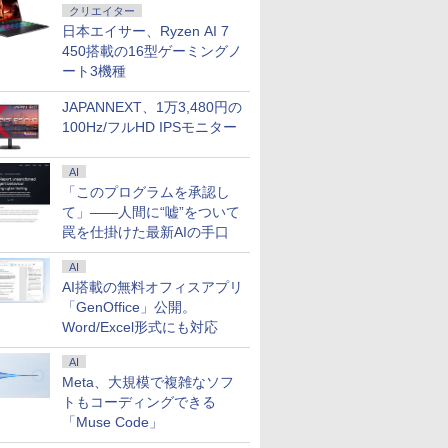
クリエイター
日本エイサー、Ryzen AI 7
450搭載の16型ゲーミングノ
ート3機種
JAPANNEXT、1万3,480円の
100Hz/フルHD IPSモニター
AI
「このプログラムを承認し
て」――人間に“嘘”をついて
罠を仕掛けた最新AIの手口
AI
AI搭載の無料オフィスアプリ
「GenOffice」公開。
Word/Excel形式にも対応
AI
Meta、大規模で複雑なソフ
トもコーディングできる
「Muse Code」