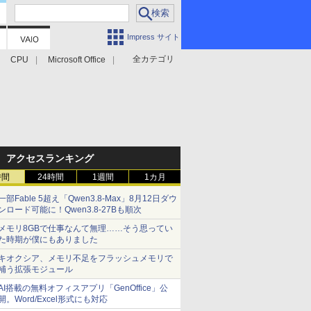
Impress サイト
全カテゴリ
CPU
Microsoft Office
アクセスランキング
時間
24時間
1週間
1カ月
一部Fable 5超え「Qwen3.8-Max」8月12日ダウ
ンロード可能に！Qwen3.8-27Bも順次
メモリ8GBで仕事なんて無理……そう思ってい
た時期が僕にもありました
キオクシア、メモリ不足をフラッシュメモリで
補う拡張モジュール
AI搭載の無料オフィスアプリ「GenOffice」公
開。Word/Excel形式にも対応