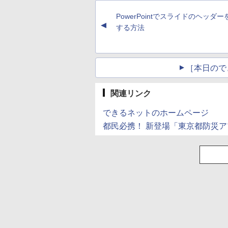
ペットボトル 静岡県
ミニPC 多デバイス対
産 500ミリリットル
応 ブラック
PowerPointでスライドのヘッダ
(Smart Basic)
▲
する方法
［本日ので
関連リンク
できるネットのホームページ
都民必携！ 新登場「東京都防災