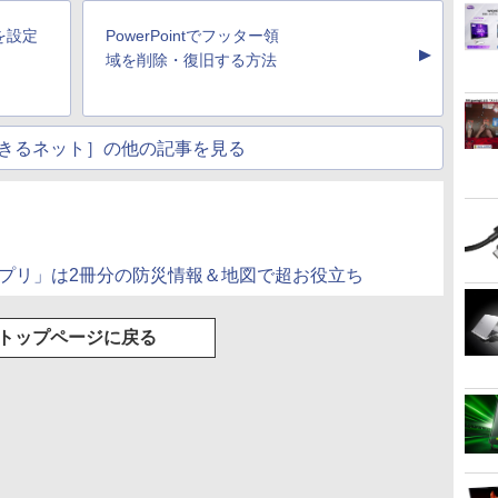
Basic)
トゥースHi-Fi 最大
36時間再生
応 EVICIV
ラー調整 VESAマウン
など対応 NK-1
36時間再生 ぶるーと
ト対応 Nitro ゲーミン
ーを設定
PowerPointでフッター領
ゅーす コードレス
グモニター
▲
ENCノイズキャンセ
域を削除・復旧する方法
QG271P6bmipx
リング 自動ペアリン
グ Type-C充電 マイ
ク付き 防水 タッチ式
音量調整 スポーツ/通
きるネット］の他の記事を見る
勤/通学/WEB会議(ホ
ワイト)
アプリ」は2冊分の防災情報＆地図で超お役立ち
トップページに戻る