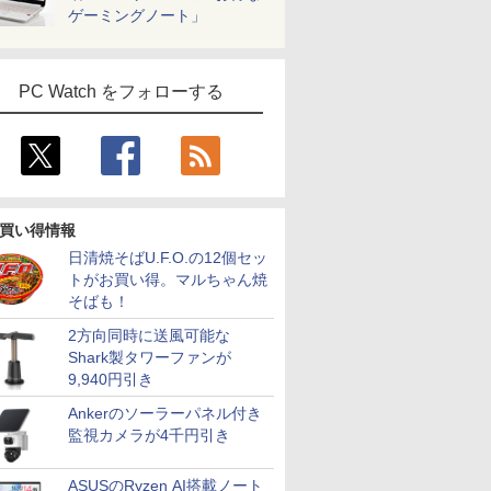
ゲーミングノート」
PC Watch をフォローする
買い得情報
日清焼そばU.F.O.の12個セッ
トがお買い得。マルちゃん焼
そばも！
7
8
9
10
2方向同時に送風可能な
Shark製タワーファンが
9,940円引き
Ankerのソーラーパネル付き
監視カメラが4千円引き
ン
MS Office 2024 H&B
MS Office 2024 H&B
【中古】 Panasonic
福袋機種店
ASUSのRyzen AI搭載ノート
 5 高性能
搭載｜中古ノートパソ
搭載｜14型 WEBカメ
レッツノートCF-SV8
【CPU 第1