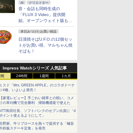
AI
クリエイター
音・会話も同時生成の
「FLUX 3 Video」提供開
始。オープンウェイト版も計
画
本日みつけたお買い得品
日清焼そばU.F.O.の12個セッ
トがお買い得。マルちゃん焼
そばも！
Impress Watchシリーズ 人気記事
時間
24時間
1週間
1カ月
ミスド「Mrs. GREEN APPLE」のコラボドーナ
ツ4種、いよいよ発売！
【家電レビュー】手ごわい雑草との戦い、コメ
リの草刈機で完全勝利 掃除機感覚で使えた
NTT島田社長、ソフトバンクのセブン出資に「d
ポイント使えるようにして」
吉野家、牛リブロースを熱々で提供する「極旨
牛鉄板ステーキ定食」を発売