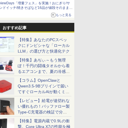
NewDays「増量フェス」を実施！おにぎり/サ
ンドイッチ/焼きそばなど16品が値段そのままで
ボリュームアップ
もっと見る
おすすめ記事
【特集】あなたのPCスペッ
クにドンピシャな「ローカル
LLM」の選び方と快適化テク
【特集】あぢぃ～もう無理
ぽ！千円の闘魂タオルから着
るエアコンまで、夏の冷感グ
ッズ一挙紹介
【コラム】OpenClawと
Qwen3.5-9Bプリインで届い
てすぐローカルAIが動くミニ
PC「SER9 Pro」
【レビュー】給電が途切れな
い優れもの！バッファロー製
Type-C充電器の検証で分か
ったこと
【特集】電源内蔵で0.9Lの衝
撃。Core Ultra X7の性能を極