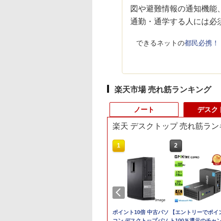
図や避難情報の通知機能
通勤・通学する人には必
できるネットの
都民必携！
楽天市場 売れ筋ランキング
ノート
デスク
楽天 デスクトップ 売れ筋ラン
10
1
1
2
2
】 Panasonic
福袋機種店長お任せ
iiyama / ノートPC ゲ
ポイント10倍 中古パソ
Panasonic CF-
【エントリーでポイ
ツノートCF-SV8
【CPU 第12世代 第11
ーミングPC /
コン デスクトップパソ
SV8RDAVS Core i5
ト100％還元のチャ