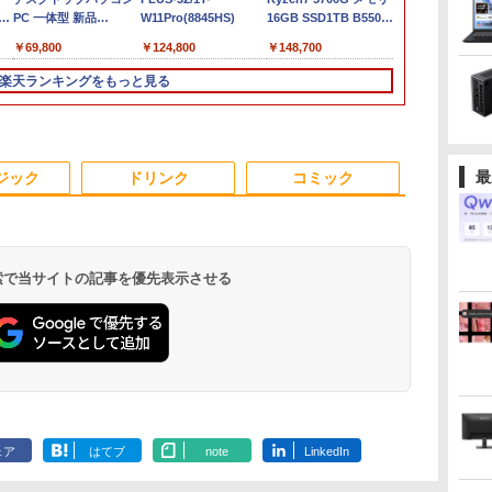
PC 一体型 新品
Microsoft Office2024
応Full HDカメラ＆指
W11Pro(8845HS)
ートパソコン
16GB SSD1TB B550
第7世代Core i
SSD)/Multi/12.1W/WUXGA(1920x1200)/Win11
Windows11 27型 Core
SSD搭載 初期設定済み
紋認証 Panasonic
windows11 office付き
グラボなし
WEBカメラ内
￥69,800
￥13,800
￥19,800
￥124,800
￥22,770
￥148,700
￥24,890
i7 第4世代 Office付き
店長おまかせ 第7世代
Let's note CF-XZ6
Lenovo レノボ
Windows 11 
B
メモリ16GB
～第11世代 Core i3/i5
12.0型軽量 超高解像
ThinkPad L390
0ffice 2024
楽天ランキングをもっと見る
TB
SSD512GB 初期設定済
大容量 メモリー テン
QHD(2160x1440) タッ
20NSS25A00 Core i5 8
型 2K液晶(256
i
ホワイト ブラック
キ カメラ ドライブ 選
チパネル Core i5-
世代 メモリー8GB 高
Wi-Fi Mini-D
択可 Bluetooth 型落ち
7300U vPro メモリ
速SSD256GB 整備済み
Bluetooth
A対
モデル ノートPC 有名
8GB SSD256GB Type-
品 pc win11 os 中古パ
SurfaceConn
3
3
4
4
5
5
6
6
面
メーカー
C HDMI Office
ソコン すぐ使える オ
USB3.0
最
ジック
ドリンク
コミック
ox
Windows10 送料無料
フィス付きPC 送料無
中古パソコン
料
 検索で当サイトの記事を優先表示させる
変
異世界魔王と召喚少女
【タッチ式選べる 携帯
Acer 27インチ フルHD
追放された転生王子、
5年間フル保証ディス
異世界ウォーキング
【5倍ポイン
ゲーム中盤で
度
罪
の奴隷魔術（30） 【電
式】モバイルモニター
144Hz 1ms(VRB) IPS
『自動製作』スキルで
プレイ 243B9/11 [23.8
（14） 【電子書籍】[
ルモニター kks
貴族に転生し
レー
の
子書籍】[ 福田直叶 ]
14インチ フルHD IPS
非光沢 sRGB 99%
領地を爆速で開拓し最
型ワイド液晶ディスプ
あるくひと ]
13.3インチ 
外れスキル【
サ
パネル 非光沢 タッチ
AMD FreeSync ブラッ
強の村を作ってしま
レイ 5年フル保証
ル 超軽量400
を駆使して最
￥792
￥11,999
￥16,600
￥792
￥16,980
￥792
￥18,999
￥792
式/非タッチ式選択可能
クブースト VRB対応
う〜最強クラフトスキ
(USB-C)]
高輝度400nit
してみた（7）
.
Anker Soundcore
On My Road
by Amazon 炭酸水
ONE PIECE モノクロ
【2026年アップグレ
On My Road
by Amazon 天然水
HUNTER×HUNTER
Xiaomi シャオミ
BUGS LIFE
コカ・コーラ やかんの
スーパーの裏でヤニ吸
A
Type-C対応 HDMI
ブルーライト低減
ルで始める、楽々領地
sRGB100％
書籍】[ 八又ナ
Liberty 5 アプリコッ
(Stadium ver.)
ラベルレス 500ml
版 115 (ジャンプコミ
ード版】AOKIMI ワ
(Stadium ver.)
ラベルレス 2L×9本
モノクロ版 39 (ジャ
REDMI Buds 8 Lite ワ
麦茶 from 爽健美茶 ラ
うふたり 9巻 (デジタル
ル
VESA対応 モニター 持
HDMI 1.4 DisplayPort
開拓スローライフ〜
適合 非光沢I
￥250
トピンク
×24本 強炭酸水 ペッ
ックスDIGITAL)
イヤレスイヤホン
ンプコミックス
イヤレスイヤホン
ベルレス
版ビッグガンガンコミ
ち運び サブディスプレ
v1.2 スピーカー・ヘッ
（8） 【電子書籍】[ 熊
解像度1920*12
￥250
￥250
￥1,117
ェア
はてブ
note
LinkedIn
水
トボトル 500ミリリ
bluetooth イヤホン
DIGITAL)
Bluetooth 5.4 ノイズ
650mlPET×24本
ックス)
xbox
イ デュアルモニター
ドホン端子 Acer
乃げん骨 ]
C/mini HDM
￥-
￥1,625
￥594
￥1,964
￥572
￥2,980
￥2,009
￥810
ットル (Smart
V12 小型軽量 ブルー
キャンセリング ANC
テレワーク ミニPC対
Display Widget 6軸カ
PS4/PS5/XBO