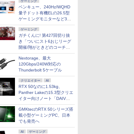
ゲーミング
33T
など対応 Ingnok
ベンキュー、240Hz/WQHD
量子ドット有機ELの26.5型
ゲーミングモニターなど3機
種
ゲーミング
ガチくんに! 第427回切り抜
き「ついにスト6おじリーグ
開催/翔がときどのコーチ就
任など」
Nextorage、最大
120Gbps/240W対応の
Thunderbolt 5ケーブル
クリエイター
AI
RTX 50なのに1.53kg、
Panther Lakeの15.3型クリエ
イター向けノート「DAIV
Z5」
GMKtecのRTX 50シリーズ搭
載小型ゲーミングPC、日本
でも発売へ
AI
ゲーミング