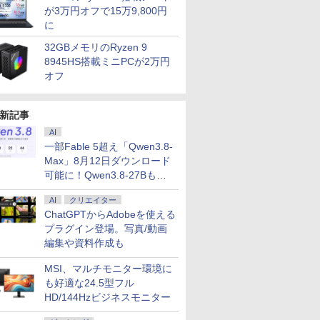
が3万円オフで15万9,800円
5-7300U
コン Windows11
ラ 指紋認証 搭載モデル
軽量薄型 / Windows11
世代 第10
に
蔵
Office付｜Dynabook
｜中古 ノートパソコン
搭載 / 第8世代Core i5-
Core i5
￥29,800
￥29,800
￥30,800
￥25,990
Pro MS
B55M Core i5 第8世代
Windows11 Office 付
8365U / メモリ16GB /
【13.3イン
32GBメモリのRyzen 9
選択可 12.3
8265U メモリ 8GB
き｜Dell Latitude 5400
SSD256GB / 12.1イン
チ 選べる
8945HS搭載ミニPCが2万円
0x1440)
SSD 256GB 15.6型
｜Core i5 第8世代 以降
チWUXGA(1920x1200)
ー16GB 
P
WEBカメラ テンキー
1.60GHz 4コア 8スレ
/ Webカメラ /
【SSD 512
オフ
HDMI 無線 Wi-Fi 整備
ッド メモリ 8GB SSD
WiFi&Bluetooth /
選べる】【W
ect
済み 新品無線マウス セ
256GB｜中古パソコン
Office 2024 H&B / Aラ
& Win10
7
7
8
8
9
9
10
10
キュリティソフト 無料
中古ノートパソコン 中
ンク
古パソコン
新記事
プレゼント
古PC
Webカメ
AI
Wi-Fi付き 
一部Fable 5超え「Qwen3.8-
Max」8月12日ダウンロード
可能に！Qwen3.8-27Bも順
次
AI
クリエイター
ト】モバイ
死ぬ悪役
魔王城の料理番 〜コワ
マラソン限定P2倍【ク
★8月中旬発送予定★
LGエレクトロニクス
SAKAMOTO DAYS 28
【3年保証モデル】
片田舎のお
IOデータ
ChatGPTからAdobeを使える
mart
たので、
モテ魔族ばかりだけ
ーポン利用で実質
宇宙兄弟 全巻セット
LG 34U530A-W LG
【電子書籍】[ 鈴木祐
JAPANNEXT 49インチ
聖になる外
モニター K
プラグイン登場。写真/動画
タッチパネ
テイム】
ど、ホワイトな職場で
20,999円】モバイル モ
（全46巻）
UltraWide Monitor 34
斗 ]
IPSパネル搭載 フル
りの魔法剣
GDQ271U
編集や資料作成も
g 超薄型
強を目指
す〜 6巻 【電子書
ニター 18.5インチ モバ
型 UWFHDウルトラワ
HD(1920×1080)解像度
子書籍】[
OLED採用
￥792
￥23,999
￥41,225
￥42,460
￥572
￥46,180
￥770
￥77,800
s 広色域
 【電子
籍】[ ワイエム系 ]
イルディスプレイ
イドモニター
大型液晶モニター JN-
る ]
GigaCrys
 画像比自動
ガト ]
100%sRGB FHD 非光
34U530AW
IPS49F-M-H3 HDMI
WQHD(256
MSI、マルチモニター環境に
PSパネル
沢 IPS液晶パネル
VGA ビデオ/音声入力
ワイド / 2
も好適な24.5型フル
00 Type-
USBType-C miniHDMI
コアキシャル音声出力
ック
HD/144Hzビジネスモニター
I接続可
FreeSync対応
USBメモリ再生対応
X/Switch/PC/Mac
PS4/XBOX/Switch/PC/Mac
リモコン同梱