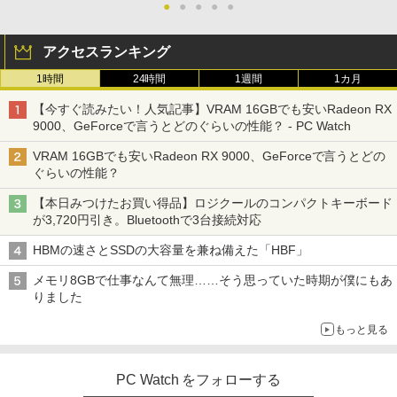
●
●
●
●
●
アクセスランキング
1時間
24時間
1週間
1カ月
【今すぐ読みたい！人気記事】VRAM 16GBでも安いRadeon RX
9000、GeForceで言うとどのぐらいの性能？ - PC Watch
VRAM 16GBでも安いRadeon RX 9000、GeForceで言うとどの
ぐらいの性能？
【本日みつけたお買い得品】ロジクールのコンパクトキーボード
が3,720円引き。Bluetoothで3台接続対応
HBMの速さとSSDの大容量を兼ね備えた「HBF」
メモリ8GBで仕事なんて無理……そう思っていた時期が僕にもあ
りました
もっと見る
PC Watch をフォローする