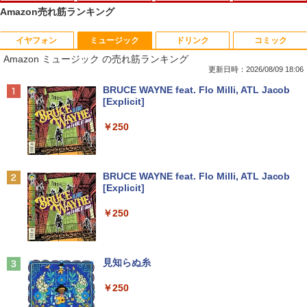
Amazon売れ筋ランキング
イヤフォン
ミュージック
ドリンク
コミック
【期間限定 ポイントUP＆クーポン配
【送料無料】ETC: hp ProDesk 400 G6
【期間限定10%OFFクーポン 8/12 10時
夏帆 The Tale of KAHO [ 村上 春樹 ]
1
1
1
1
Amazon ミュージック の売れ筋ランキング
布】 Lenovo Chromebook Duet EDU G
Desktop Mini PC Core i5-10500T 2.30
まで】 モニター 21.5インチ 100Hz FHD
2 2in1 ノートパソコン 83HKS00M00 Ch
GHz /メモリ16GB /SSD256GB/HDD500
VAパネル スピーカー搭載 ブルーライト
更新日時：2026/08/09 18:06
￥2,860
romeOS MediaTek Kompanio 838 メモ
GB/無線LAN/光学ドライブ付き/ 【Wind
軽減 ノングレアタイプ 壁掛け対応 省ス
Anker Soundcore P40i オフホワイト
BRUCE WAYNE feat. Flo Milli, ATL Jacob
リ4GB eMMC64GB 10.95インチ タッチ
ows11】WPS Office付き /超小型 中古デ
ペース 角度調整 高視野角 178° Adaptiv
[Explicit]
対応 再生品Sランク
スクトップパソコン 【3ケ月保証】 ＆
e-Sync対応 MAXZEN MJM22CH03-F10
￥7,990
おまけ付き（中古USB式キーボートとマ
0
￥250
ウス）
￥29,800
￥9,980
プレステップ神道学（9） [ 國學院大學神
2
￥44,800
道文化学部 ]
Anker Soundcore P31i ブラック
BRUCE WAYNE feat. Flo Milli, ATL Jacob
レビュー投稿 5年保証｜MS Office 2024
￥1,980
2
[Explicit]
H&B 搭載｜中古ノートパソコン Windo
【お買い物マラソ！P最大31.5%還元】
2
￥5,990
ws11 Office付｜テンキー DVD 搭載｜C
【楽天ランキング1位！】デスクトップパ
モニター 21.5インチ 120Hz モニター 2
2
￥250
ore i5 第7世代 メモリ 8GB SSD 256GB
ソコン 一体型pc 23.8型 フルHD液晶一体
2インチ pcモニター フルhd 非光沢 液晶
｜店長厳選 Lenovo ThinkPad 15.6型 Bl
型 デスクトップパソコン インテル Core
ディスプレイ Adaptive Sync VESA対応
uetooth Wi-Fi 無線｜中古 パソコン 中古
7【Windows 11搭載】USB 2.0 USB 3.0
フレームレス HDMI*2 ブルーライト軽減
1OC Vol.7 （TJMOOK）
3
PC Word Excel
5G WIFI搭載 一体型パソコン メモリー 8
チルト調節可 ビジネス用 五年保証 pcモ
~16GB SSD 256~2048GB PSE認証済
ニター目に優しい HDMIケーブル付
Anker Soundcore Liberty 5 ミッドナイトブ
見知らぬ糸
￥1,650
ラック
￥29,800
￥49,800
￥9,980
￥250
￥14,990