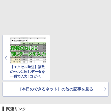
版ビッグガンガンコミックス)
【Amazon.co.jp限定】 伊藤園 磨かれて、澄
みきった日本の水 2L 8本 ラベルレス [ ケース
] [ 水 ] [ ペットボトル ] [ 箱買い ] [ ストック
￥810
] [ 水分補給 ]
￥998
【エクセル時短】複数
のセルに同じデータを
一瞬で入力! コピペよ
り速いショートカット
＆セル選択のワザ
［本日のできるネット］の他の記事を見る
関連リンク