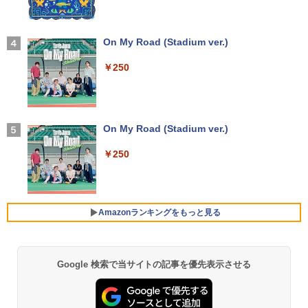
Xiaomi シャオミ REDMI Pad 2 6+128G
3
B ラベンダーパープル 11型Androidタブ
【エントリーでポイント100％還元のチ
液晶モニター PCディスプレイ 23.8 24イ
日本集中治療医学会 専門医テキスト
3
3
4
レット 6GB/128GB/WiFi VHU5864JP
ャンス】GMKtec M8 ミニPC【AMD Ryz
ンチ 144Hz 1ms IPS フルHD ノングレア
【2026年アップグレード版】AOKIMI ワイヤ
On My Road (Stadium ver.)
第4版 [ 一般社団法人日本集中治療医学会
en 5 PRO 6650H 16GB 512GB】4.5GH
非光沢 ブルーライトカット HDMI VGA
レスイヤホン bluetooth イヤホン V12 小型
教育委員会 ]
z 6コア 12スレッド OCuLink Windows
スピーカー内蔵 ヘッドホン端子 VESA対
軽量 ブルートゥースHi-Fi 最大36時間再生 ぶ
￥29,981
￥250
11 Pro LPDDR5 6400MT/s 16T増設 3画
応 テレワーク 在宅勤務 法人向け オフィ
るーとゅーす コードレス ENCノイズキャン
￥22,000
面2.5GbpsLAN Bluetooth5.2 WiFi HD
ス TERRA 2441W
セリング 自動ペアリング Type-C充電 マイク
MI 省エネ ゲーミングpc みにpc minipc
付き 防水 タッチ式音量調整 スポーツ/通勤/通
8K コンパクト
学/WEB会議(ホワイト)
￥9,999
【P最大15倍還元】2025年新生活応援！
4
激安！ノートパソコン Office搭載 初期設
On My Road (Stadium ver.)
タッチペンで音が聞ける！ はじめてずか
5
￥78,248
￥1,964
定済 Win11搭載 インテル第13世代CPU
ん1000 英語つき はじめて図鑑1000 はじ
メモリ8GB 高速SSD256GB/512GB 14.1
めてのずかん こども 子ども 0歳 1歳 2歳
￥250
型FHD液晶 Webカメラ 日本語配列キー
ゲーミングモニター 23.8インチ PCモニ
3歳 4歳 小学館 タッチペン 図鑑 ずかん
4
ボード付き テレワーク・在宅勤務・オン
ター 100Hz 1920×1080 FHD 1080p 5ms
はじめて 英語 プレゼント クリスマス お
Xiaomi シャオミ REDMI Buds 8 Lite ワイヤ
ライン授業対応 軽量ノートPC 14Q8F
【エントリーでポイント100％還元のチ
応答 薄型 液晶ディスプレイ ノングレア
祝い 知育玩具 英語教育
レスイヤホン Bluetooth 5.4 ノイズキャンセ
4
ャンス】GMKtec ミニPC M3Pro Intel C
非光沢 VA simplus シンプラス SP-NMT
リング ANC 36時間再生
ore i5 13500H 最大4.7GHz 12コア16ス
23【送料無料】【レビューでモニターク
￥31,980
￥5,478
Amazonランキングをもっと見る
レッド 16GB DDR4 2スロット 64GBま
リーナープレゼント】【メーカー1年保
￥3,480
で拡張可能 512GB/1TB SSD M.2 2280
証】
Windows11 Pro WiFi 6E Bluetooth 5.2
HDMI 4K 3画面 高速LAN パソコン mini
￥10,899
DELL Inspiron15 5583 Windows11 64
5
Google 検索で当サイトの記事を優先表示させる
pc 業務用
【Amazon.co.jp限定】 い・ろ・は・す 2L P
薬屋のひとりごと 17巻 (デジタル版ビッグガ
bit WEBカメラ HDMI テンキー Core i7 8
ET ラベルレス ×8本
ンガンコミックス)
565U メモリー8GB 高速SSD256GB+HD
￥99,998
D1TB 無線LAN DVDマルチ A4サイズ フ
￥1,112
￥770