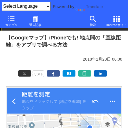
Powered by
Translate
本日のできるネット
カテゴリ
過去記事
検索
Impressサイト
【Googleマップ】iPhoneでも! 地点間の「直線距
離」をアプリで調べる方法
2018年1月23日 06:00
リスト