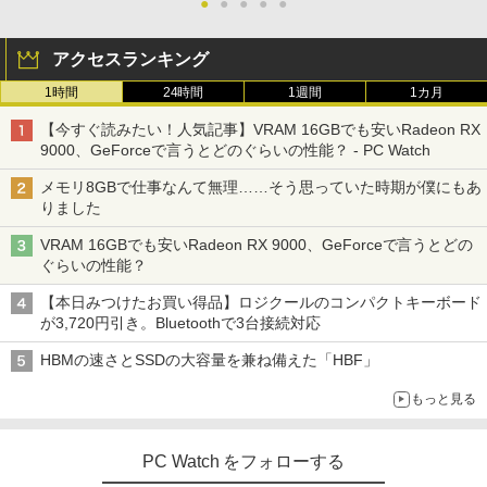
●
●
●
●
●
アクセスランキング
1時間
24時間
1週間
1カ月
【今すぐ読みたい！人気記事】VRAM 16GBでも安いRadeon RX
9000、GeForceで言うとどのぐらいの性能？ - PC Watch
メモリ8GBで仕事なんて無理……そう思っていた時期が僕にもあ
りました
VRAM 16GBでも安いRadeon RX 9000、GeForceで言うとどの
ぐらいの性能？
【本日みつけたお買い得品】ロジクールのコンパクトキーボード
が3,720円引き。Bluetoothで3台接続対応
HBMの速さとSSDの大容量を兼ね備えた「HBF」
もっと見る
PC Watch をフォローする