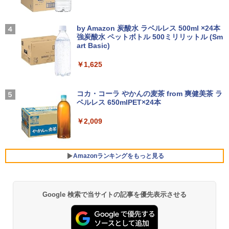
キー搭載内蔵】中古ノートパソコン 東芝
ノングレアタイプ 壁掛け対応 省スペース
dynabook B55 シリーズ 15.6インチ Co
超得2,500円OFF&P2倍｜Windows11正
角度調整 高視野角 178° Adaptive-Sync
3
re i5 第6世代 メモリ8 GSSD128G Wind
式対応｜楽天1位｜最大180日保証｜CPU
対応 MAXZEN MJM27CH02-F100
【2026年アップグレード版】AOKIMI ワイヤ
On My Road (Stadium ver.)
オレンジページ 2026 10/17号増刊＜グレ
4
ows11 DVDドライブ Bluetooth HDMI O
第8世代｜HP 中古デスクトップパソコン
レスイヤホン bluetooth イヤホン V12 小型
by Amazon 炭酸水 ラベルレス 500ml ×24本
ー＞ [雑誌]
ffice付き 中古パソコン 中古ノートPC 整
Windows11 office付き｜メモリ8GB SS
軽量 ブルートゥースHi-Fi 最大36時間再生 ぶ
強炭酸水 ペットボトル 500ミリリットル (Sm
￥13,980
￥250
備済み
D256GB HDD500GB｜ デスクトップ Mi
るーとゅーす コードレス ENCノイズキャン
art Basic)
￥1,689
crosoft office 第8世代以降｜セット購入
セリング 自動ペアリング Type-C充電 マイク
可能｜デスクトップ 中古｜中古PC
付き 防水 タッチ式音量調整 スポーツ/通勤/通
￥14,555
￥1,625
学/WEB会議(ホワイト)
モニター 21.5インチ/23.8インチ/27イン
4
￥34,800
チ フルhd 高画質 100Hz VA ノングレア
On My Road (Stadium ver.)
￥1,964
非光沢 スピーカー内蔵 3年保証 ディスプ
コカ・コーラ やかんの麦茶 from 爽健美茶 ラ
【 限定生産・特典つき 】YUZURU2027
5
レビュー投稿 5年保証｜MS Office 2024
レイ パソコンモニター PCモニター フル
ベルレス 650mlPET×24本
4
￥250
羽生結弦カレンダー卓上版 [ 能登 直 ]
H&B 搭載｜中古 ノートパソコン Windo
ハイビジョン 21インチ 液晶モニター ア
ws11 Office付｜スペック Core i5 第7世
デスクトップパソコン Windows11 Offic
イリスオーヤマ DT-JF *
Xiaomi シャオミ REDMI Buds 8 Lite ワイヤ
4
￥2,009
￥2,750
代 メモリ 8GB 大容量 HDD 500GB テン
e付き パソコン 新品｜インテル 第14世代
レスイヤホン Bluetooth 5.4 ノイズキャンセ
キー DVDドライブ搭載 CD DVD 再生可
Core i5-6500 i5 i7-14700F｜ SSD 256G
リング ANC 36時間再生
￥11,980
｜中古パソコン 中古ノートパソコン 中古
B～2TB｜メモリ 8～64GB DDR4/5｜ デ
PC オフィス搭載
スクトップPC 2年保証 激安 高性能 ゲー
￥3,480
Amazonランキングをもっと見る
ム 本体のみ PC 高スペッ 初期設定済み
￥19,800
【2026年最新改良版・高級金属製】【タ
5
￥45,700
ッチ選択】モバイルモニター 15.6インチ
タッチパネル ワイヤレス接続 電池内蔵
Google 検索で当サイトの記事を優先表示させる
薬屋のひとりごと 17巻 (デジタル版ビッグガ
自立スタンド モバイルモニター スタンド
ンガンコミックス)
MS限定クーポンあり! 【Win11正式対
ゲーミングモニター 1080PフルHD 高画
5
応】Webカメラ&テンキー付き ノートパ
【中古】初心者も安心！おまかせゲーミ
質 デュアルモニター サブモニター ポー
5
￥770
ソコン 中古 パソコン メモリ 8GB 最大3
ングセット SILVER 中古デスクトップPC
タブルモニター 選べる9パータン