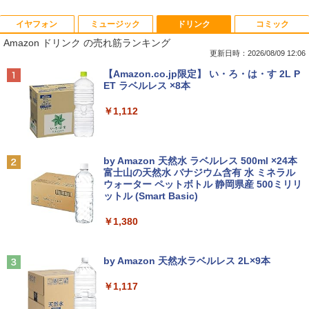
イヤフォン
ミュージック
ドリンク
コミック
【今だけ】全品ポイント10倍 お買い物マ
「3500U/4300Uより速い」 NiPoGi ミニ
【中古良品】【安心保証】Princeton 21.
ちいかわ なんか小さくてかわいいやつ
1
1
1
1
Amazon ドリンク の売れ筋ランキング
ラソン★8/4～8/11★中古パソコン ノー
pc Ryzen Embedded R2544初登場 8G
5型ワイドカラー液晶ディスプレイ PTF
（7）なんか飛び出ていろいろ貼れるフォ
トPC Lenovo ThinkPad E590 Core i3 8
B+256GB 4TB拡張可 mini pc Windows
WDE-22W / PTFBDE-22W ブラック/ ホ
トアルバム付き特装版 （講談社キャラク
更新日時：2026/08/09 12:06
145U メモリ8GB / 16GB / 32GB SSD M.
11 Pro 動作より高速 4K×3画面出力 ミニ
ワイト色 スピーカー搭載 プリンストン
ターズA） [ ナガノ ]
Anker Soundcore P40i オフホワイト
BRUCE WAYNE feat. Flo Milli, ATL Jacob
【Amazon.co.jp限定】 い・ろ・は・す 2L P
2 PCIe256GB / 512GB / 1TB Windows1
パソコン HDMI2.0+DP1.4 静音性 小型pc
[Explicit]
ET ラベルレス ×8本
1 Pro 64bit【送料無料】【1年保証】
豊富な端子Type-C USB3.2 有線LAN WI
￥4,050
￥3,630
￥7,990
FI5/BT4.2 省電力 オフィス/学習向け P2
￥250
￥1,112
￥15,800
￥33,800
【タッチ式選べる 携帯式】モバイルモニ
100日後に英語がものになる1日10分 ネ
2
2
ター 14インチ フルHD IPSパネル 非光沢
イティブ英語書き写し [ ブレット・リン
Anker Soundcore P31i ブラック
BRUCE WAYNE feat. Flo Milli, ATL Jacob
by Amazon 天然水 ラベルレス 500ml ×24本
【マラソンセール期間中ポイント5倍】
タッチ式/非タッチ式選択可能 Type-C対
ゼイ ]
2
[Explicit]
富士山の天然水 バナジウム含有 水 ミネラル
【OSなし】 中古ノートパソコン 第8世代
【全商品10%OFF+P5倍】Dell OptiPlex
応 HDMI VESA対応 モニター 持ち運び
2
ウォーター ペットボトル 静岡県産 500ミリリ
￥5,990
Core i5 富士通 LIFEBOOK A579/B メモ
3070 Micro 第9世代 Core i5 Windows1
サブディスプレイ デュアルモニター テレ
￥1,980
ットル (Smart Basic)
￥250
リ8GB HDD500GB 15.6インチ HDMI テ
1 Pro メモリ 8GB/16GB SSD 256GB/51
ワーク ミニPC対応 EVICIV
ンキー DVD-ROM 初期設定済 すぐ使え
2GB USB無線LANアダプター付属 HDMI
￥1,380
る 7日保証 送料無料 2営業日以内に発送
DisplayPort WPS Office付き デスクト
￥11,999
ップパソコン ミニPC 中古パソコン 小型
楽譜 【取寄品】UN275 輸入 フラッシン
3
コンパクト デスクトップPC
Anker Soundcore Liberty 5 ミッドナイトブ
見知らぬ糸
￥17,980
グ・ウィンズ【メール便不可商品】【沖
ラック
by Amazon 天然水ラベルレス 2L×9本
縄・離島以外送料無料】
￥35,000
￥250
【期間限定5%OFFクーポン 8/12 10時ま
3
￥14,990
￥1,117
で】 モニター 27インチ 100Hz FHD VA
￥30,030
＼★最大2555円OFFクーポン★／【テン
パネル スピーカー搭載 ブルーライト軽減
3