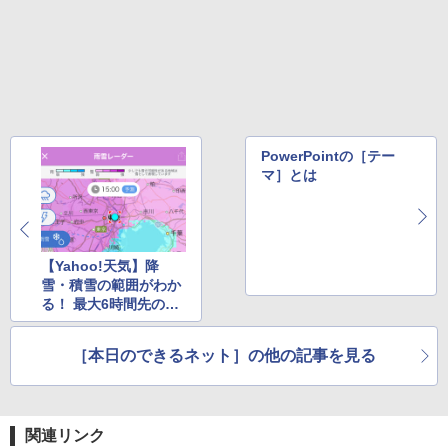
版ビッグガンガンコミックス)
￥810
PowerPointの［テー
マ］とは
【Yahoo!天気】降
雪・積雪の範囲がわか
る！ 最大6時間先の予
報も表示する「雨雪レ
ーダー」と「積雪深モ
［本日のできるネット］の他の記事を見る
ード」
関連リンク