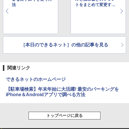
パナソニック PT-VMZ51J 液晶プロジェ
5
法
トをまとめて変更する
FUJITSU LIFEBOOK S937 Core i5 20G
5
クター
B 新品SSD2TB スーパーマルチ 無線LAN
方法
フルHD Windows10 64bit WPS Office
￥345,800
13.3インチ 中古パソコン ノートパソコン
Notebook 【中古】
￥75,800
［本日のできるネット］の他の記事を見る
関連リンク
できるネットのホームページ
【駐車場検索】年末年始に大活躍! 最安のパーキングを
iPhone＆Androidアプリで調べる方法
トップページに戻る