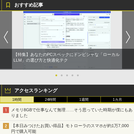
おすすめ記事
【特集】あなたのPCスペックにドンピシャな「ローカル
LLM」の選び方と快適化テク
●
●
●
●
●
アクセスランキング
1時間
24時間
1週間
1カ月
メモリ8GBで仕事なんて無理……そう思っていた時期が僕にもあ
りました
【本日みつけたお買い得品】モトローラのスマホが約1万7,000
円で購入可能