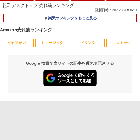
楽天 デスクトップ 売れ筋ランキング
更新日時：2026/08/08 02:00
楽天ランキングをもっと見る
【期間限定破格金額！】新生活 新古品 W
1
in11搭載 パソコンノートパソコンoffice
Amazon売れ筋ランキング
付き 初心者向けノートPC 初期設定済 1
5.6型 インテル高速CPU ランダムで発送
メモリ4GB～ 高速SSD1TB 最大 フルHD
イヤフォン
ミュージック
ドリンク
コミック
引き出し付きモニター台(NM01 ミドルブ
ドラえもん はじめての国語辞典 第2版 [
1
1
Webカメラ zoom 軽量薄型 無線 型番更
ラウン) 【玄関先迄納品】 ニトリ
小学館 国語辞典編集部 ]
新で在庫処分
￥2,990
￥2,090
Google 検索で当サイトの記事を優先表示させる
￥9,980
Anker Soundcore P40i オフホワイト
BRUCE WAYNE feat. Flo Milli, ATL Jacob
【Amazon.co.jp限定】 い・ろ・は・す 2L P
薬屋のひとりごと 17巻 (デジタル版ビッグガ
[Explicit]
ET ラベルレス ×8本
ンガンコミックス)
￥7,990
￥250
￥1,112
￥770
レビュー投稿 5年保証｜MS Office 2024
2
【期間限定10%OFFクーポン 8/12 10時
フルカラーでやさしくわかる！ 肩関節
2
2
H&B 搭載｜中古 ノートパソコン Windo
まで】 ゲーミングモニター 24.5インチ F
疾患の理学療法 [ 山本宣幸 ]
ws11 Office付｜スペック Core i5 第7世
HD 240Hz 1ms Fast IPSパネル HDMI2.0
代 メモリ 8GB 大容量 HDD 500GB テン
Anker Soundcore P31i ブラック
BRUCE WAYNE feat. Flo Milli, ATL Jacob
by Amazon 天然水 ラベルレス 500ml ×24本
異世界居酒屋「のぶ」(22) (角川コミックス・
×1 DP1.4×1 Adaptive Sync対応 フリッ
￥7,150
キー DVDドライブ搭載 CD DVD 再生可
[Explicit]
富士山の天然水 バナジウム含有 水 ミネラル
エース)
カーフリー ブルーライトカット モニター
｜中古パソコン 中古ノートパソコン 中古
ウォーター ペットボトル 静岡県産 500ミリリ
￥5,990
ディスプレイ MAXZEN MGM25IC04-F2
PC オフィス搭載
ットル (Smart Basic)
￥250
￥832
40
￥19,800
￥1,380
￥12,980
ふかふかダンジョン攻略記〜俺の異世界
3
転生冒険譚〜/ 20 【電子書籍】[ KAKER