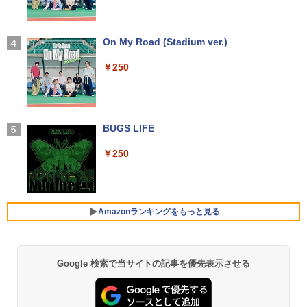
￥726
【2026年アップグレード版】AOKIMI ワイヤ
On My Road (Stadium ver.)
レスイヤホン bluetooth イヤホン V12 小型
楽譜 吹奏楽J−POP 好きすぎて滅！〔Gra
4
軽量 ブルートゥースHi-Fi 最大36時間再生 ぶ
￥250
de 3〕／M！LK【沖縄・離島以外送料無
るーとゅーす コードレス ENCノイズキャン
料】
セリング 自動ペアリング Type-C充電 マイク
付き 防水 タッチ式音量調整 スポーツ/通勤/通
￥5,940
学/WEB会議 6.0(オフホワイト)
BUGS LIFE
￥2,599
￥250
ふかふかダンジョン攻略記〜俺の異世界
5
転生冒険譚〜/ 20 【電子書籍】[ KAKER
Xiaomi シャオミ REDMI Buds 8 Lite ワイヤ
U ]
レスイヤホン Bluetooth 5.4 ノイズキャンセ
リング ANC 36時間再生
￥792
Amazonランキングをもっと見る
￥3,480
Google 検索で当サイトの記事を優先表示させる
【Amazon.co.jp限定】 い・ろ・は・す 2L P
薬屋のひとりごと 17巻 (デジタル版ビッグガ
ET ラベルレス ×8本
ンガンコミックス)
￥1,112
￥770