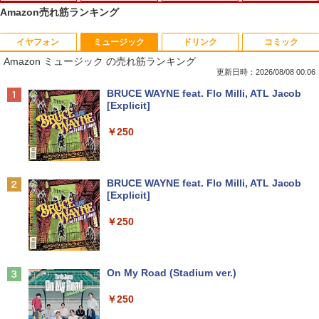
Amazon売れ筋ランキング
イヤフォン
ミュージック
ドリンク
コミック
数学 大学入試問題解答集 2026 国公立大
1
Amazon ミュージック の売れ筋ランキング
編
更新日時：2026/08/08 00:06
￥5,665
Anker Soundcore P40i オフホワイト
BRUCE WAYNE feat. Flo Milli, ATL Jacob
[Explicit]
￥7,990
￥250
町人Aは悪役令嬢をどうしても救いた
2
い〜どぶと空と氷の姫君〜 10【電子書
店共通特典イラスト付】 【電子書籍】[
Anker Soundcore P31i ホワイト
BRUCE WAYNE feat. Flo Milli, ATL Jacob
目黒三吉 ]
[Explicit]
￥5,990
￥726
￥250
辺境の貧乏伯爵に嫁ぐことになったので
3
Anker Soundcore Liberty 5 ミッドナイトブ
On My Road (Stadium ver.)
領地改革に励みます〜the letter from Bo
ラック
ule〜 5【電子書店共通特典イラスト
￥250
付】 【電子書籍】[ 深山じお ]
￥14,990