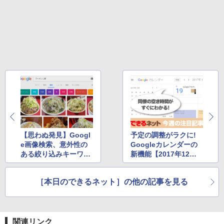
版ビッグガンガンコミックス)
コカ・コーラ やかんの麦茶 from 爽健美茶 ラ
ベルレス 650mlPET×24本
￥810
￥2,009
【思わぬ発見】Googl
予定の調整がラクに!
e画像検索、意外性の
Googleカレンダーの
ある絞り込みキーワー
新機能【2017年12月1
ドが利用可能に
4日～12月20日の注目
記事】
［本日のできるネット］の他の記事を見る
関連リンク