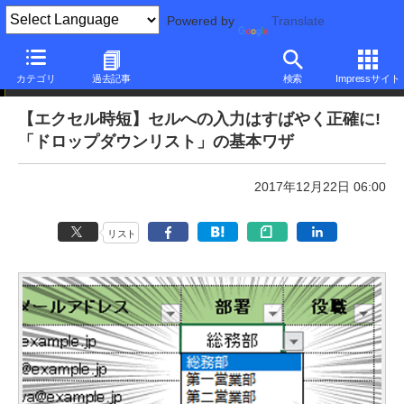
Powered by
Translate
本日のできるネット
カテゴリ
過去記事
検索
Impressサイト
【エクセル時短】セルへの入力はすばやく正確に!
「ドロップダウンリスト」の基本ワザ
2017年12月22日 06:00
リスト