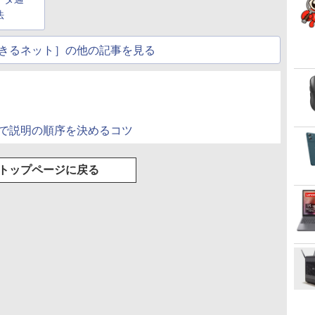
グ Type-C充電 マイ
法
ク付き 防水 タッチ式
音量調整 スポーツ/通
勤/通学/WEB会議(ホ
きるネット］の他の記事を見る
ワイト)
ョンで説明の順序を決めるコツ
トップページに戻る