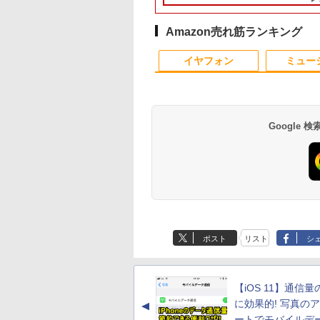
B/16GB/SSD:256GB/512GB/1TB/
DP/HDMI/Wi-fi/2画
49QGSZ 23.8型
/Snapdragon /メモ
ーライト軽減
古】
メモリ8GB 秒速起動新
i5 メモリ8GB/16GB 高
VESA 100Hz 液晶
Core i5-8365U
64bit Dell Optiplex
モニター Adaptive-
ー/15.6型/Wi-
0×1080 IPSパネル
リ：4GB /eMMC：
FreeSync & G-Sync
品SSD256GB DVD内
速SSD128GB/256GB
HDMI VGA PS5
1.90GHz メモリ8GB
3070 SFF 中古デス
Sync ブラック
VD/HDMI/VGA/Office/
ndows11/Windows10/Office/
保証付き 応答速度
128GB /2022年7月モデ
サポート オフィス＆カ
蔵【カメラ、テンキー
DVD搭載 初期設定済み
Switch 3年保証 転送不
SSD WEBカメラ内蔵
トップCore i5 Win11
MAXZEN MJM24IC0
Amazon売れ筋ランキング
 パソコン/中古PC
 デスクトップ デス
s フレームレス
ル]
ジュアルゲーミング対
選べる】ノートパソコ
送料無料 保証付き
可 (型番：AK2F1UT）
(SSD 256GB) win11
Pro 64bit
MJM24IC02-F144 
10
1
2
トパソコ
ップPC
0Hz 仕事 ビジネス
応 129%sRGB 高色域
ン オフィス付き
pro&office 2019 搭
スゼン
イヤフォン
ミュー
ndows11
 スピーカー付き
対応 KTC H27T27S
Microsoftoffice2024
載・送料無料
ランキング6冠
可 WIFI Bluetooth 送
料無料
Google
に記された宝のあ
異世界居酒屋「のぶ」
ゼンリン住宅地図 B4判
杖と剣のウィストリ
 仏教レコード [
(22) 【電子書籍】[ 蝉
東京都 東京都港区 発行
（16） 【電子書籍】
大雲 ]
川 夏哉 ]
年月202604 13103011I
大森藤ノ ]
650
￥924
￥25,740
￥594
Anker Soundcore
BRUCE WAYNE feat.
【Amazon.co.jp限
薬屋のひとりごと 17
Anker Soundcore
BRUCE WAYNE feat
by Amazon 天然水
異世界居酒屋「の
P40i オフホワイト
Flo Milli, ATL Jacob
定】 い・ろ・は・す
巻 (デジタル版ビッグ
P31i ブラック
Flo Milli, ATL Jacob
ラベルレス 500ml
ぶ」(22) (角川コミッ
[Explicit]
2L PET ラベルレス
ガンガンコミックス)
[Explicit]
×24本 富士山の天然
クス・エース)
￥7,990
￥5,990
ポスト
リスト
シ
×8本
水 バナジウム含有 
￥250
￥1,112
￥770
￥250
￥1,380
￥832
ミネラルウォーター
ペットボトル 静岡県
産 500ミリリットル
【iOS 11】通信
(Smart Basic)
に効果的! 写真の
▲
ートでモバイルデ