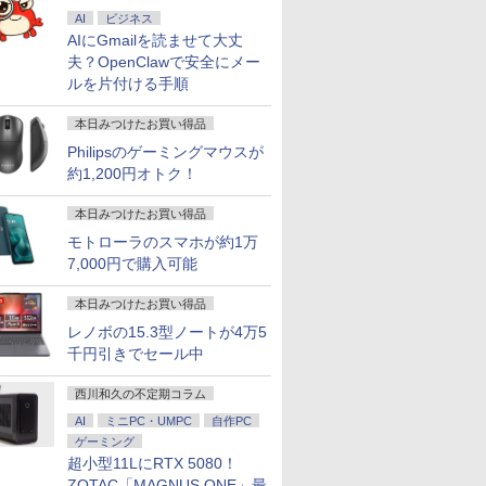
AI
ビジネス
AIにGmailを読ませて大丈
夫？OpenClawで安全にメー
ルを片付ける手順
本日みつけたお買い得品
Philipsのゲーミングマウスが
約1,200円オトク！
本日みつけたお買い得品
モトローラのスマホが約1万
7,000円で購入可能
本日みつけたお買い得品
レノボの15.3型ノートが4万5
千円引きでセール中
西川和久の不定期コラム
AI
ミニPC・UMPC
自作PC
ゲーミング
超小型11LにRTX 5080！
ZOTAC「MAGNUS ONE」最