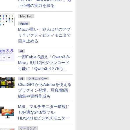
上位機の実力を探る
Mac Info
Apple
Macが重い！犯人はどのアプ
リ？アクティビティモニタで
突き止める
AI
一部Fable 5超え「Qwen3.8-
Max」8月12日ダウンロード
可能に！Qwen3.8-27Bも順
次
AI
クリエイター
ChatGPTからAdobeを使える
プラグイン登場。写真/動画
編集や資料作成も
MSI、マルチモニター環境に
も好適な24.5型フル
HD/144Hzビジネスモニター
ゲーミング