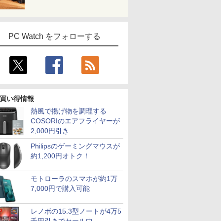
PC Watch をフォローする
買い得情報
7
7
7
8
8
8
9
9
9
10
10
10
熱風で揚げ物を調理する
COSORIのエアフライヤーが
2,000円引き
Philipsのゲーミングマウスが
約1,200円オトク！
良品
 Core
5イン
【エントリーでポイン
【新品】Windows11
【楽天1位常連・超800
HP Elite Dragonfly G2
3画面 出力可能 ■ 大容
【楽天1位 累計販売100
【★最大100%ポイン
【★最大100%ポイン
＼メーカー5年保証／
LENOV
【1,000
【全品ポイ
モトローラのスマホが約1万
kPad
HDD1TB
/27インチ
ト100％還元チャンス】
ノートパソコン office
冠獲得】黒/白 モニター
13.3インチ 第11世代
量 16GB メモリ ■
万台突破】モバイルモ
ト】【新生活応援・
ト】【Win11正式対応】
【最短即日発送】 【新
パン ノー
イント最大3
要エント
7,000円で購入可能
pe-20XJ
511J/A
100Hz
GMKtec G10 ミニ
付き 15.6インチワイド
21.5 / 23.8 / 24.5 / 27型
Core i5 メモリ8GB
SSD 256GB ■ Core i7
ニター 15.6インチ フル
2026】【Office 2019
Dell OptiPlex 3080
品】 モニター 24イン
IdeaPad D
元！】モニ
限定セール】
dows11/
モデル
ア 非光沢
PC【AMD Ryzen 5
液晶 フルHD Intel
240Hz/200Hz
SSD 256GB Webカメ
■ 高年式モデル ■
HD 4K タッチパネル バ
H&B】富士通
SFF/第10世代 Core i5/
チ ディスプレイ PCモ
Chromeb
チ 液晶デ
Inspiro
￥61,999
￥39,800
￥11,999
￥39,800
￥49,800
￥12,999
￥23,999
￥45,800
￥16,800
￥51,480
￥16,979
￥54,250
zen 5-
 3年保
3500U DDR4 16GB
Pentium GOLD 6500Y
/180Hz/165Hz/100Hz
ラ WiFi 6 タッチパネル
Windows10 Pro ■ オ
ッテリー内蔵 選べる13
LIFEBOOK U757/第7世
メモ
ニター ASUS 液晶ディ
ィブルー 82
WQHD(256
PC DELL I
レノボの15.3型ノートが4万5
/ 爆速
イ パソコ
512GB/256GB/1T
メモリ12GB 新品
ゲーミングモニター
Windows11 中古ノー
フィスソフト付 ■
モデル 非光沢IPS パネ
代 Core i5/メモ
リ:8GB/16GB/32GB/SSD:256GB/
スプレイ VA249QGZ
[10.95型 /
144Hz V
3020s 