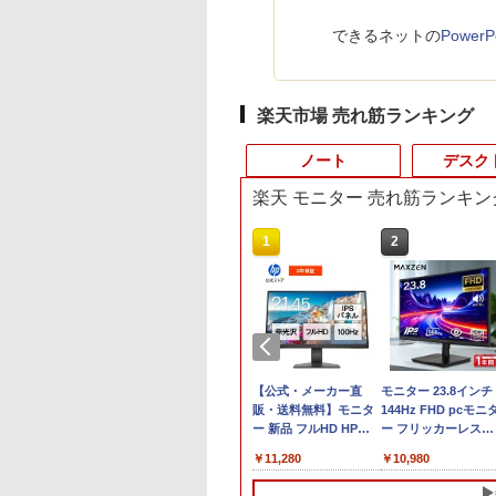
できるネットの
Powe
楽天市場 売れ筋ランキング
ノート
デスク
楽天 モニター 売れ筋ランキン
10
10
10
1
1
1
2
2
2
最大100%ポイン
最大100%ポイン
ーカー5年保証／
LENOVO｜レノボジャ
【1,000円クーポン＋ポ
【全品ポイント10倍！
8月5日限定10倍＆抽選
【マラソンP5倍/10%オ
【公式・メーカー直
パナソ ニック ノート
中古デスクトップDel
モニター 23.8インチ
【新生活応援・
【Win11正式対応】
短即日発送】 【新
パン ノートパソコン
イント最大31.5%還
要エントリー】【期間
10000P！｜高性能ノー
フクーポン】中古ディ
販・送料無料】モニタ
パソコン Let's note
Optiplex 3070 SFF
144Hz FHD pcモニ
】【Office 2019
 OptiPlex 3080
 モニター 24イン
IdeaPad Duet370
元！】モニター 27イン
限定セール】Inspiron
トパソコン富士通 ライ
スクトップパソコン
ー 新品 フルHD HP
CF-SV8 軽量化 12.1
3070-3070SF 【中
ー フリッカーレス
B】富士通
第10世代 Core i5/
ディスプレイ PCモ
Chromebook ミステ
チ 液晶ディスプレイ
Inspiron デスクトップ
フブック A579/749
Windows11 Office付
Series 3 Pro 322pe
ンチ
Dell Optiplex 3070
FullHD ブルーライ
999
,800
,800
￥51,480
￥16,979
￥54,250
￥24,000
￥15,800
￥11,280
￥25,800
￥24,500
￥10,980
EBOOK U757/第7世
ー ASUS 液晶ディ
ィブルー 82T6000RJP
WQHD(2560×1440)
PC DELL Inspiron
Windows11 第八世代
き デル Dell OptiPlex
21.45インチFHDモニタ
WUXGA(1920×1200)
SFF 中古デスクトッ
ット ノングレア デ
re i5/メモ
GB/16GB/32GB/SSD:256GB/512GB/1TB/USB
レイ VA249QGZ
[10.95型 /Chrome OS
144Hz VAパネル ブル
3020s ネイビー【中
Corei5 15.6型大画面
3050 SFF 第6世代Core
ー IPS 21.5型 角度調整
ノートPC 第8世代
Core i5 Win11 Pro
プレイ HDMI 144hz 