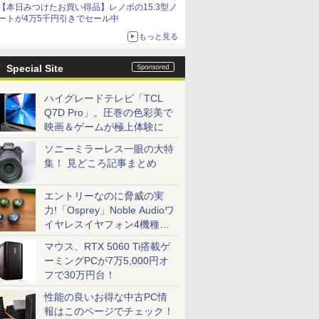
【本日みつけたお買い得品】レノボの15.3型ノ
ートが4万5千円引きでセール中
もっと見る
Special Site
ハイグレードテレビ「TCL
Q7D Pro」。圧巻の色彩美で
映画＆ゲームが極上体験に
ソニーミラーレス一眼の大特
集！ 見どころ記事まとめ
エントリーなのに脅威の実
力!「Osprey」Noble Audioワ
イヤレスイヤフォン4機種を
一気に聴く
マウス、RTX 5060 Ti搭載ゲ
ーミングPCが7万5,000円オ
フで30万円台！
性能の良いお得な中古PC情
報はこのページでチェック！