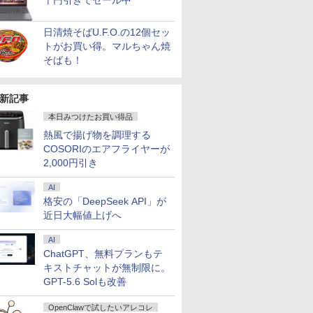
千円引きでセール中
-SSD/
Cモニタ
SSD】4C/8T 3.7GHz
SSD256GB USB3.0
1ms応答 pcモニター
トパソコン
DELL OptiPlex 7050
ル Type-C対応 HDMI
リ:8GB/16GB/SSD:256GB/512GB/
3.2/DP/HDMI/Wi-fi/2画
VA249QGSZ 23.8型
/Snapdra
ーライト軽
古】
Fi6/
ビジョン
64GB 16T拡張
HDMI 日本語配列キー
パソコン モニター 非光
MT ミニタワー【中古
モニター 持ち運び ディ
テンキー/15.6型/Wi-
面出
1920×1080 IPSパネル
リ：4GB /
FreeSync 
Win11【中
晶モニター
Windows11 Pro 8K/4K
ボード【NC15】
沢 スピーカー内蔵
パソコン】 初期設定不
スプレイ サブディスプ
Fi/DVD/HDMI/VGA/Office/
力/Windows11/Windows10/Office
5年保証付き 応答速度
128GB /
サポート 
日清焼そばU.F.O.の12個セッ
コン 中古
マ DT-
3画面出力 LAN *2
HDR/Freesync/VESA
要 整備済み 安心サポ
レイ デュアルモニター
中古 パソコン/中古PC
中古 デスクトップ デス
1ms フレームレス
ル]
ジュアルゲ
トがお買い得。マルちゃん焼
7
8
9
10
PC】税
WiFi5 Bluetooth5.0
cocopar HG-238
ート
ミニPC対応 EVICIV
ノートパソコ
クトップPC
120Hz 仕事 ビジネス
応 129%s
そばも！
あす楽対応
Nucbox みにpc Ryzen
ン/Windows11
在宅 スピーカー付き
対応 KTC 
5
楽天ランキング6冠
N95/N97/N100/4300U/N150
新記事
より高性能
本日みつけたお買い得品
熱風で揚げ物を調理する
0 （ヤン
【送料無料】JISハンド
魔王城の料理番 〜コワ
お経に記された宝のあ
異世界居酒
COSORIのエアフライヤーが
ミック
ブック 生コンクリー
モテ魔族ばかりだけ
りか 仏教レコード [
(22) 【電
2,000円引き
]
ト 2026／日本規格協
ど、ホワイトな職場で
三木大雲 ]
川 夏哉 ]
会／編
す〜 6巻 【電子書
AI
￥27,940
￥792
￥1,650
￥924
籍】[ ワイエム系 ]
格安の「DeepSeek API」が
近日大幅値上げへ
AI
ChatGPT、無料プランもテ
キストチャットが無制限に。
GPT-5.6 Solも改善
OpenClawで試したいアレコレ