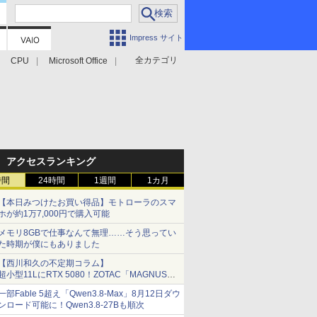
Impress サイト
全カテゴリ
CPU
Microsoft Office
アクセスランキング
時間
24時間
1週間
1カ月
【本日みつけたお買い得品】モトローラのスマ
ホが約1万7,000円で購入可能
メモリ8GBで仕事なんて無理……そう思ってい
た時期が僕にもありました
【西川和久の不定期コラム】
超小型11LにRTX 5080！ZOTAC「MAGNUS
ONE」最上位機の実力を探る
一部Fable 5超え「Qwen3.8-Max」8月12日ダウ
ンロード可能に！Qwen3.8-27Bも順次