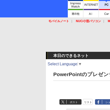
モバイルノート
NUC/小型パソコン
M
SSD
キーボード
マウス
本日のできるネット
Select Language
▼
PowerPointのプ
ポスト
リスト
シ