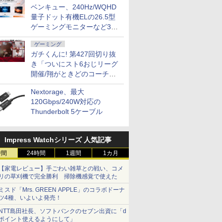
ベンキュー、240Hz/WQHD
量子ドット有機ELの26.5型
ゲーミングモニターなど3機
種
ゲーミング
ガチくんに! 第427回切り抜
き「ついにスト6おじリーグ
開催/翔がときどのコーチ就
任など」
Nextorage、最大
120Gbps/240W対応の
Thunderbolt 5ケーブル
Impress Watchシリーズ 人気記事
時間
24時間
1週間
1カ月
【家電レビュー】手ごわい雑草との戦い、コメ
リの草刈機で完全勝利 掃除機感覚で使えた
ミスド「Mrs. GREEN APPLE」のコラボドーナ
ツ4種、いよいよ発売！
NTT島田社長、ソフトバンクのセブン出資に「d
ポイント使えるようにして」