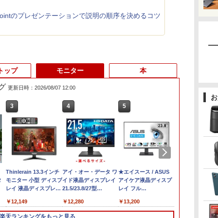
rPointのプレゼンテーションで説明の順序を決めるコツ
トップ
モニター
本
グ
更新日時：2026/08/07 12:00
お
3
3
3
4
4
4
5
5
5
6
6
6
l
【★最大100%ポイン
【中古・Aランク】富
Thinlerain 13.3インチ
【整備済み品】 15.6イ
【全品最大2500円OFF
アイ・オー・データ ワ
【マラソンP5倍/10%オ
【正規永久版Office付
★エイスース / ASUS
13.3インチ 
iMac 27インチ
モニター 21.
タ
ト】Lenovo ThinkPad
士通 ESPRIMO D588/B
モニター 小型 ディスプ
ンチ 第11世代Intel
クーポン】【22インチ
イド液晶ディスプレイ
フクーポン】中古ノー
き】NiPoGi ミニpc
アイケア液晶ディスプ
Lenovo Thin
i5-2.8 GHz 
チ/23.8インチ
イ
古】
X280/第8世代 Core i5/
デスクトップパソコン
レイ 液晶ディスプレイ
N5095
液晶+新品キーボード
21.5/23.8/27型
トパソコン HP
Intel N5030 最大3.1Hz
レイ フル
X13 Gen2 Ty
メモリ8GB MC
フルhd 高画質 
トカ
メモ
第9世代 Core i5 9500
モニター/1366x768/95°
FHD1920*1080IPS液晶
＆新品無線マウスセッ
1920×1080/アナログ
ProBook 450 G7 第10
mini pc Windows11
HD(1920x1080) IPSパ
フルHD / Win
Mid2010年
VA ノングレ
￥26,800
￥28,800
￥12,149
￥32,800
￥27,999
￥12,280
￥33,800
￥39,980
￥13,200
￥34,990
￥42,000
￥11,980
プ
ィス
リ:8GB/SSD:256GB/512GB/1TB/12.5
メモリ8GB 高速
視野/HDMI VGA AV
最大メモリ16GB
ト】HP EliteDesk 800
RGB HDMI/ブラック/
世代 Core i5 メモリ
Pro 12GB+256GB
ネル VA249QGZ [23.8
高性能 AMD Ry
スピーカー内蔵
pc
型/Webカメ
SSD256GB
BNC USB ポー
SSD1TB Office付きパ
G1 SFF デスクトップ
スピーカー：あり/より
16GB SSD256GB
SSD (4TB拡大可能) 4K
インチ]【PCモニタ
5650u/ 16GB
証 ディスプレ
楽天ランキングをもっと見る