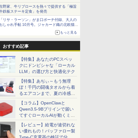
吉野家、牛リブロースを熱々で提供する「極旨
牛鉄板ステーキ定食」を発売
「リサ・ラーソン」がま口ポーチ付録、大人の
おしゃれ手帖 10月号。ジャカード織の北欧猫デ
ザイン
もっと見る
おすすめ記事
【特集】あなたのPCスペッ
クにドンピシャな「ローカル
LLM」の選び方と快適化テク
【特集】あぢぃ～もう無理
ぽ！千円の闘魂タオルから着
るエアコンまで、夏の冷感グ
ッズ一挙紹介
【コラム】OpenClawと
Qwen3.5-9Bプリインで届い
てすぐローカルAIが動くミニ
PC「SER9 Pro」
【レビュー】給電が途切れな
い優れもの！バッファロー製
Type-C充電器の検証で分か