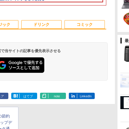
ラ/WIFI/Bluetooth/HDMI/USB
Windows11 Pro Office
ト/VESAマウント/スピ
ソコン
PC 第4世代Core-i7
サステナブルなディス
Bluetooth HDMI カメ
静音 高速熱放散 小型
ー・液晶ディスプレ
NVMe式256GB
ンモニター P
ク
Type-C/中古 パソコン
2019搭載 WiFi 無線
ーカー内蔵/リモコン
MicrosoftOffice2024
Office付き
プレイへ/3辺フレーム
ラ Wi-Fi 15.6インチ
超軽量ミニパソコン豊
イ】【送料無料】
カメラ/ 無線Wi-
ー フルハイ
1
中古PC 中古ノートパソ
LAN DVD ドライブ 4K
可 日本語配列キーボー
Windows11 メモリ
レス
Windows 11 Pro 送料
富なインターフェース
Office付き/ 
21インチ 液
マク
コン Windows11
対応 省スペース 中古
ド/Webカメラ /USB
8GB/16GB
無料 保証付き
USB3.2/HDMI 2.0×2 高
古ノートパソ
アイリスオーヤ
3
4
5
6
PC 整備済み品 90日保
3.0 /HDMI 5GWIFI
SSD256GB/512GB ハ
速2.4G/5GWi-Fi BT4.2
パソコン 中古
JF *
ジック
ドリンク
コミック
証 送料無料
Bluetooth ノートパソ
イブリッド Wi-Fi DVD
省電力 小型パソコン
込送料無料 
コン
USB3.0 デスクトップ
当日発送
PC 中古 PC
最
 検索で当サイトの記事を優先表示させる
ア
歴史地理学事典 [ 歴史
はじめての世界名作え
80代になるとたいてい
キングダム 8
[
地理学会 ]
ほん あかいえほんの
ボケるか死ぬ。70代は
グジャンプコ
おうち（1～40巻）
神様から与えられた特
ス） [ 原 泰久 
￥26,400
（0） [ 中脇 初枝 ]
別な時間 （幻冬舎新
￥26,400
￥1,034
￥770
書） [ 林真理子 ]
.
Anker Soundcore
On My Road
by Amazon 天然水
ONE PIECE モノクロ
【2026年アップグレ
On My Road
by Amazon 炭酸水
HUNTER×HUNTER
Xiaomi シャオミ
BUGS LIFE
コカ・コーラ やかんの
スーパーの裏でヤニ吸
Liberty 5 ミッドナイ
(Stadium ver.)
ラベルレス 2L×9本
版 115 (ジャンプコミ
ード版】AOKIMI ワ
(Stadium ver.)
ラベルレス 500ml
モノクロ版 39 (ジャ
REDMI Buds 8 Lite ワ
麦茶 from 爽健美茶 ラ
うふたり 9巻 (デジタル
￥250
トブラック
ックスDIGITAL)
イヤレスイヤホン
×24本 強炭酸水 ペッ
ンプコミックス
イヤレスイヤホン
ベルレス
版ビッグガンガンコミ
￥250
￥1,117
￥250
ェア
はてブ
note
LinkedIn
水
bluetooth イヤホン
トボトル 500ミリリ
DIGITAL)
Bluetooth 5.4 ノイズ
650mlPET×24本
ックス)
￥14,990
￥594
￥1,964
￥1,625
￥572
￥2,980
￥2,009
￥810
V12 小型軽量 ブルー
ットル (Smart
キャンセリング ANC
トゥースHi-Fi 最大
Basic)
36時間再生
36時間再生 ぶるーと
量の節約
ゅーす コードレス
ENCノイズキャンセ
アップデ
リング 自動ペアリン
ータ通