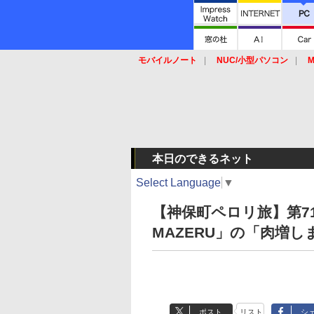
モバイルノート
NUC/小型パソコン
M
SSD
キーボード
マウス
本日のできるネット
Select Language
▼
【神保町ペロリ旅】第7
MAZERU」の「肉増し
ポスト
リスト
シ