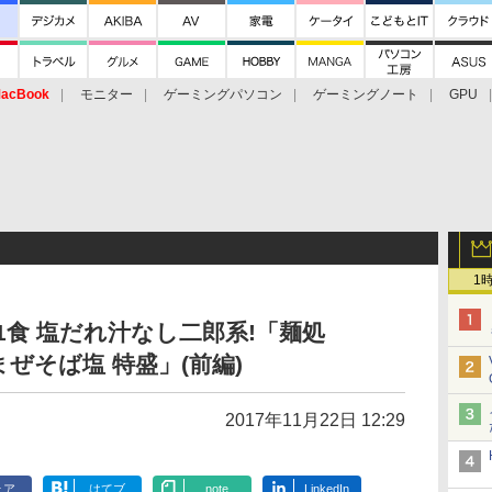
acBook
モニター
ゲーミングパソコン
ゲーミングノート
GPU
1
1食 塩だれ汁なし二郎系!「麺処
まぜそば塩 特盛」(前編)
2017年11月22日 12:29
ェア
はてブ
note
LinkedIn