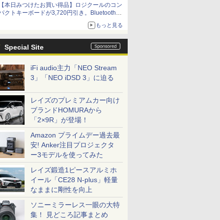
【本日みつけたお買い得品】ロジクールのコン
パクトキーボードが3,720円引き。Bluetoothで3
台接続対応
もっと見る
Special Site
iFi audio主力「NEO Stream
3」「NEO iDSD 3」に迫る
レイズのプレミアムカー向け
ブランドHOMURAから
「2×9R」が登場！
Amazon プライムデー過去最
安! Anker注目プロジェクタ
ー3モデルを使ってみた
レイズ鍛造1ピースアルミホ
イール「CE28 N-plus」軽量
なままに剛性を向上
ソニーミラーレス一眼の大特
集！ 見どころ記事まとめ