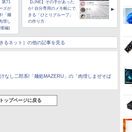
第71
【LINE】その手があった
ゅーす コードレス
ENCノイズキャンセ
ーズが
か! 自分専用のメモ帳にで
▲
リング 自動ペアリン
!「麺
きる「ひとりグループ」
グ Type-C充電 マイ
「肉増し
の作り方
ク付き 防水 タッチ式
後編)
音量調整 スポーツ/通
勤/通学/WEB会議(ホ
ワイト)
きるネット］の他の記事を見る
れ汁なし二郎系!「麺処MAZERU」の「肉増しまぜそば
トップページに戻る