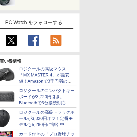
PC Watch をフォローする
買い得情報
ロジクールの高級マウス
「MX MASTER 4」が最安
値！Amazonで3千円弱の割
7
7
7
8
8
8
7
9
9
9
10
10
10
引
ロジクールのコンパクトキー
ボードが3,720円引き。
Bluetoothで3台接続対応
ロジクールの高級トラックボ
ールが3,320円オフ！定番モ
天1位！】
不可】 NEC 23.8型 デスクトップパソコン
ューター
2026
Xiaomi シャオミ
MAXZEN モニター 27
STAR WARS マンダロ
福袋機種店長お任せ
モバイル式ゲーミング
ハヤブサ消防団 森へ
【短納期】【公式・直販】ゲーミング デスク
超得2,500円OFF&P2倍
【期間限定5%OFFク
100日後に英語がもの
中古ノート
JAPANNE
ゼンリン住
デルも5,280円に割引中
ン 新品第
2365 Windows 11/ Ryzen 7 7730U / メモリ
方式 フル
刊＜グレー＞
REDMI Pad 2
インチ 144Hz WQHD
リアンとグローグー [
【CPU 第12世代 第11
モニター モバイルモニ
つづく道 【電子書籍】
ン PC 新品 Lenovo LOQ Tower 26ADR10 Ge
｜第8世代 office付き
ーポン 8/12 10時ま
になる1日10分 ネイ
ンテル Cele
チ IPSパ
判 千葉県
カード付きの「プロ野球チッ
搭載ノート
512GB/ Office付き/ ファインブラック
モニター
6+128GB ラベンダーパ
FastIPS HDMI2.0
ジェフリー・ブラウン
世代 第10世代 第8世代
ター 18.5インチ 100Hz
[ 池井戸潤 ]
5050 AMD Ryzen 7 8745HX メモリ 16GB SS
｜楽天1位 三冠獲得｜
で】 ゲーミングモニタ
ティブ英語書き写し [
i5 Window
165Hz/1m
2（西） 