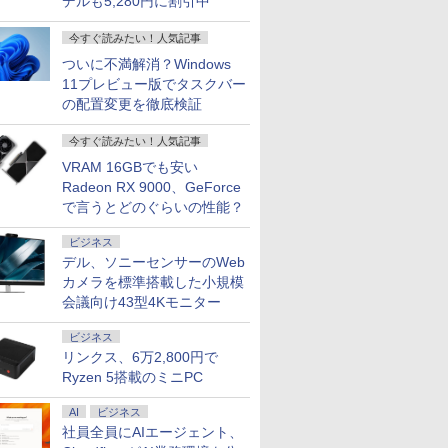
デルも5,280円に割引中
今すぐ読みたい！人気記事
ついに不満解消？Windows
11プレビュー版でタスクバー
の配置変更を徹底検証
今すぐ読みたい！人気記事
VRAM 16GBでも安い
Radeon RX 9000、GeForce
で言うとどのぐらいの性能？
ビジネス
デル、ソニーセンサーのWeb
カメラを標準搭載した小規模
会議向け43型4Kモニター
ビジネス
リンクス、6万2,800円で
Ryzen 5搭載のミニPC
AI
ビジネス
社員全員にAIエージェント、