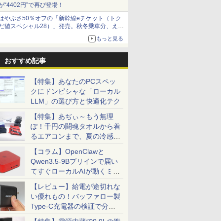
が“4402円”で再び登場！
はやぶさ50％オフの「新幹線eチケット（トク
だ値スペシャル28）」発売。秋冬乗車分、えき
ねっと限定
もっと見る
おすすめ記事
【特集】あなたのPCスペッ
クにドンピシャな「ローカル
LLM」の選び方と快適化テク
【特集】あぢぃ～もう無理
ぽ！千円の闘魂タオルから着
るエアコンまで、夏の冷感グ
ッズ一挙紹介
【コラム】OpenClawと
Qwen3.5-9Bプリインで届い
てすぐローカルAIが動くミニ
PC「SER9 Pro」
【レビュー】給電が途切れな
い優れもの！バッファロー製
Type-C充電器の検証で分か
ったこと