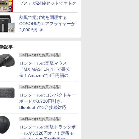
付きノートパ
ック
ープル 11型Androidタ
DP1.4 sRGB100％ フ
]
Core i5 選べる】【13.3
高速応答 ディスプレイ
Windows11 送料無料 1年保証【NortonP】
豪華特典付き｜最大
ー モニター 27インチ
ブレット・リンゼイ ]
Office 2
応 フルHD(1
202602 12
プス」が24袋セットでオトク
￥29,981
￥15,980
￥1,870
￥25,990
￥16,990
￥2,200
￥219,800
￥29,800
￥18,780
￥1,980
￥11,980
￥17,980
￥31,680
者向け
1J
ブレット
リッカーレス ブルーラ
インチ 15.6インチ 選べ
大画面 ゲーミングモニ
180日保証｜Core i5 第
180Hz 180hz WQHD
リ4GB/8G
解像度 ゲ
 初期設定
J]
6GB/128GB/WiFi
イトカット 非光沢
る 】【メモリー16GB
ター 1080P IPS液晶パ
8世代｜中古ノートパ
フリッカーレス 27型
可 SSD12
ター(ピンク)
熱風で揚げ物を調理する
 zoom
VHU5864JP
Adaptive-Sync
8GB 選べる】【SSD
ネル 自立スタンド サブ
ソコン Windows11
ブルーライトカット ノ
択可 15.
IPS238G1
COSORIのエアフライヤーが
 14.1
MJM27IC03-Q144 マク
512GB 256GB 選べ
モニター 100%sRGB
office付き｜15.6型 テ
ングレア HDMI
ビジネス 
HDMI DP 
eron メモ
スゼン xp10n
る】【Windows11 &
FreeSync HDR Type-C
ンキー付き｜ノートパ
Adaptive-Sync ブラッ
生向け 初
HDR PS5
2,000円引き
TB(最大)
Win10 選べる】 【中古
HDMI テレワーク
ソコンWindows11 第8
ク MAXZEN
店長おまか
HD:120H
リービジ
パソコン中古PC】
世代｜ノートパソコン
MGM27IC02 マクスゼ
ノートPC 
整 ピボット
プレゼント
Webカメラ付き 無線
｜パソコン｜PC｜中古
ン
コン 中古P
HDMIケー
新記事
Wi-Fi付き Office付き
PC
ク オフィ
ワイト)【
本日みつけたお買い得品
ロジクールの高級マウス
「MX MASTER 4」が最安
値！Amazonで3千円弱の割
引
本日みつけたお買い得品
ロジクールのコンパクトキー
ボードが3,720円引き。
Bluetoothで3台接続対応
本日みつけたお買い得品
ロジクールの高級トラックボ
ールが3,320円オフ！定番モ