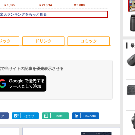
/中
チ
Office 2024付き メモ
100Hz FHD VAパネル
]
Core i7 第8世代 Dell
64bit タッチパネル液
100Hz VA ノングレア
クトップパソコン ビジ
正式対応｜中古 ノート
ー 15.6インチ タッチパ
ネ株式会社 ]
ThinkCentre neo 50q
PC Office
iiyama ブラ
￥19,800
￥13,980
￥1,375
￥41,999
￥26,800
￥11,980
￥21,534
￥62,795
￥27,800
￥14,580
￥3,080
￥134,800
￥29,800
￥164,800
￥15,000
￥1,689
TB/USB
能
拡張
リ6GB SSD256GB 14
スピーカー搭載 ブルー
OptiPlex 3060 SFF
晶 WEBカメラ HDMI
非光沢 スピーカー内蔵
ネス Ryzen5 5600GT
パソコン Windows11
ネル ワイヤレス接続
Tiny Gen 5 Core i5 メ
ソコン 初心
P1671HSC-B
GB
型 FHD Webカメラ 軽
ライト軽減 ノングレア
Office付き Win11 メモ
第8世代 Core i5 メモリ
3年保証 ディスプレイ
Windows10 11
office付 13.3型｜
電池内蔵 自立スタンド
モリ 16GB SSD
Windows11
[P1671HSCB1
楽天ランキングをもっと見る
 第
持
作
量 モバイル ビジネス
タイプ 壁掛け対応 省ス
リ16GB/32GB
ー8GB 高速
パソコンモニター PC
SSD256GB メモリ
Corei5 第8世代｜中古
モバイルモニター スタ
256GB 512GB 選択可
済 Webカメラ
【RNH】
ン
レ
出
在宅勤務 学生向け
ペース 角度調整 高視野
SSD256GB/512GB/1TB
SSD256GB 無線LAN
モニター フルハイビジ
16GB 1年保証 激安 ゲ
ノートパソコン 軽量｜
ンド ゲーミングモニタ
Windows11 Home
日本語キーボード
せ
 テ
角 178° Adaptive-Sync
USB3.0 WIFI子機付
A4サイズ 14インチ フ
ョン 21インチ 液晶モ
ーム ゲーミングパソコ
中古ノートパソコン 13
ー 1080PフルHD 高画
Pro 選択可 Microsoft
型 Intel Cel
パ
応
音
対応 MAXZEN
DVD HDMI DisplayPort
ルHD液晶 中古ノート
ニター アイリスオーヤ
ン ゲーミングPC マイ
インチ｜中古PC B5サ
質 デュアルモニター
Office 2024搭載可能
リ8GB SSD1
安い
子
MJM27CH02-F100
2画面出力 中古パソコン
パソコン 中古 パソコ
マ DT-JF *
ンクラフト ヴァロラン
イズ｜ノートパソコン
サブモニター ポータブ
送料無料 1年 3年 保証
大容量バッテ
ジック
ドリンク
コミック
線
pc デスクトップPC 本
ン【30日保証】
ト 原神 eスポーツ お
整備済み｜ノートパソ
ルモニター 選べる9パ
選択可【NortonP】
ネス 大学生 
最
 省電
体
しゃれ 入門用 本体の
コン
ータン
学生向け
け
み
 検索で当サイトの記事を優先表示させる
.
Anker Soundcore
見知らぬ糸
by Amazon 炭酸水
ONE PIECE モノクロ
【2026年アップグレ
On My Road
by Amazon 天然水
HUNTER×HUNTER
Xiaomi シャオミ
On My Road
【Amazon.co.jp限
スーパーの裏でヤニ吸
Liberty 5 ミッドナイ
ラベルレス 500ml
版 115 (ジャンプコミ
ード版】AOKIMI ワ
(Stadium ver.)
ラベルレス 2L×9本
モノクロ版 39 (ジャ
REDMI Buds 8 Lite ワ
(Stadium ver.)
定】 伊藤園 磨かれ
うふたり 9巻 (デジタル
￥250
トブラック
×24本 強炭酸水 ペッ
ックスDIGITAL)
イヤレスイヤホン
ンプコミックス
イヤレスイヤホン
て、澄みきった日本の
版ビッグガンガンコミ
￥250
￥1,117
￥250
ェア
はてブ
note
LinkedIn
水
トボトル 500ミリリ
bluetooth イヤホン
DIGITAL)
Bluetooth 5.4 ノイズ
水 2L 8本 ラベルレス [
ックス)
￥14,990
￥1,625
￥594
￥1,964
￥572
￥3,480
￥998
￥810
ットル (Smart
V12 小型軽量 ブルー
キャンセリング ANC
ケース ] [ 水 ] [ ペット
Basic)
トゥースHi-Fi 最大
36時間再生
ボトル ] [ 箱買い ] [ ス
36時間再生 ぶるーと
トック ] [ 水分補給 ]