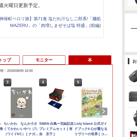
毎週火曜日更新予定。
神保町ペロリ旅】第71食 塩だれ汁なし二郎系!「麺処
MAZERU」の「肉増しまぜそば塩 特盛」(前編)
トップ
モニター
本
お
：2026/08/09 18:00
3
3
3
3
4
4
4
4
5
5
5
5
6
6
6
6
★
帯
ル
り速
新古品ノートパソコン
【期間限定5%OFFクー
ちいかわ なんか小さ
【全品最大2500円OFF
送料無料 2017年モデル
モニター 21.5イン
SWAN-白鳥ー完結記念
【マラソン値引中！国
超得2,500円OFF&P2倍
【2026年最新改良版・
Livly Island 公式ガイ
【公式・直販】デスク
【新品】【楽
【展示品・代引
マウスコンピ
オレンジページ 
ーポ
ー
2巻
Intel Celeron
ポン 8/12 10時まで】
くてかわいいやつ（7）
クーポン】【第8世代 i7
lenovo ideaPad C340-
チ/23.8インチ/27イン
プレミアムセット [ 有
内組立の 新品】新品
｜生活応援 パソコンバ
高級金属製】【タッチ
ドブック4 心が重なる
トップパソコン PC 新
ノートパソコ
LAVIE A23 A
15．6型 IPS
10/17号増
位】
S
Windows11 Pro WPS
モニター 27インチ
（ワイドKC） [ ナガノ
高性能ビジネス PC】
14IML Windows11
チ フルhd 高画質
吉 京子 ]
デスクトップPC デス
ック付き｜Windows11
選択】モバイルモニタ
リヴリーの世界 [ ココ
品 Lenovo
13世代CPU
16GB/ SSD
HD モバイル
[雑誌]