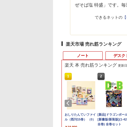
ぜそば塩 特盛」です。
できるネットの
【
楽天市場 売れ筋ランキング
ノート
デスク
楽天 本 売れ筋ランキング
更新日時
10
10
10
1
1
1
1
2
2
2
2
式・直販】ゲーミング デスクトップパソコ
2,500円OFF&P2倍
間限定5%OFFク
0日後に英語がもの
中古ノートパソコン イ
JAPANNEXT 23.8イン
ゼンリン住宅地図 B4
Amazon(アマゾン) タ
【★最大100%ポイン
【中古良品】【安心保
おしりたんていファイ
【台数限定価格】＼ 
【タッチ式選べる 携
[新品]ドラゴンボー
「3500U/4300Uよ
vo LOQ Tower 26ADR10 GeForce RTX
8世代 office付き
 8/12 10時ま
る1日10分 ネイ
ンテル Celeron Core
チ IPSパネル搭載
判 千葉県 船橋市
ブレットPC New Fire
ト】【Win11正式対応】
証】Princeton 21.5型
ル（既刊15巻） （0）
最大2000円OFFク
式】モバイルモニタ
[新書版/新装版](1-4
い」 NiPoGi ミニpc
en 7 8745HX メモリ 16GB SSD 512GB
天1位 三冠獲得｜
 ゲーミングモニタ
ブ英語書き写し [
i5 Windows11 Pro
165Hz/1ms(MPRT)対
2（西） 発行年月
Max 11(2023年発売) グ
富士通 ESPRIMO D588/
ワイドカラー液晶ディ
ン★／【楽天週間1
14インチ フルHD IP
全巻) 全巻セット
Ryzen Embedded