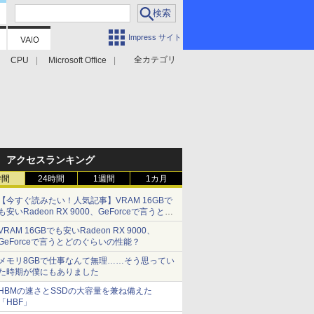
Impress サイト
全カテゴリ
CPU
Microsoft Office
アクセスランキング
時間
24時間
1週間
1カ月
【今すぐ読みたい！人気記事】VRAM 16GBで
も安いRadeon RX 9000、GeForceで言うとど
のぐらいの性能？ - PC Watch
VRAM 16GBでも安いRadeon RX 9000、
GeForceで言うとどのぐらいの性能？
メモリ8GBで仕事なんて無理……そう思ってい
た時期が僕にもありました
HBMの速さとSSDの大容量を兼ね備えた
「HBF」