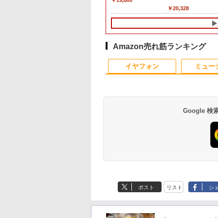
￥19,800
送料無料 1年保証【NortonP】
特典付き｜最大
モニター 27インチ
ット・リンゼイ ]
Office 2024付き メモ
応 フルHD(1920×1080)
202602 12204B11L
レー B0B2SD8BVX
第8世代 Corei5/メモ
スプレイ PTFWDE-
中古 ノートパソコン
パネル 非光沢 タッ
R2544初登場
,800
,780
980
￥11,980
￥17,980
￥31,680
￥19,980
￥29,800
￥4,050
￥13,500
￥11,999
￥20,328
￥33,800
日保証｜Core i5 第
Hz 180hz WQHD
リ4GB/8GB/16GB選択
解像度 ゲーミングモニ
［11型 /Wi-Fiモデル /
リ:8GB/16GB/32GB/SSD:256GB/512GB/1
22W / PTFBDE-22W ブ
古ノートpc/第8世代
式/非タッチ式選択可
8GB+256GB 4TB
代｜中古ノートパ
ッカーレス 27型
可 SSD128GB/1TB選
ター(ピンク) JN-
ストレージ：64GB］
3.1/DP/DisplayPort/DVI/Wi-
ラック/ ホワイト色 ス
office付き/SSD 512
Type-C対応 HDMI
可 mini pc
ン Windows11
ーライトカット ノ
択可 15.6型 テンキー
IPS238G165F-HSP-PK
B0B2SD8BVX [振込不
fi/2画面出
ピーカー搭載 プリンス
メモリ16GB/Core i5
VESA対応 モニター 
Windows11 Pro 動
ice付き｜15.6型 テ
レア HDMI
ビジネス 在宅勤務 学
HDMI DP sRGB:100%
可]
力/Windows11/Windows10/Office/
トン
8世代/ノートパソコ
ち運び サブディスプ
より高速 4K×3画面
ー付き｜ノートパ
ptive-Sync ブラッ
生向け 初期設定不要
HDR PS5 フル
中古 デスクトップ デス
Windows11/おまか
イ デュアルモニター
力 ミニパソコン
Amazon売れ筋ランキング
ンWindows11 第8
MAXZEN
店長おまかせ中古厳選
HD:120Hz接続 高さ調
クトップPC
パソコン/WIFI/激安
レワーク ミニPC対
HDMI2.0+DP1.4 静
｜ノートパソコン
M27IC02 マクスゼ
ノートPC ノート パソ
整 ピボット(縦回転)
ソコン/15.6インチ 
EVICIV
性 小型pc 豊富な端
イヤフォン
ミュー
ソコン｜PC｜中古
コン 中古PC 在宅ワー
HDMIケーブル同梱(ホ
ノートPC
Type-C USB3.2 有
ク オフィス 中古
ワイト)【2年保証】
LAN WIFI5/BT4.2
力 オフィス/学習向
P2
Google
Anker Soundcore
BRUCE WAYNE feat.
【Amazon.co.jp限
薬屋のひとりごと 17
Anker Soundcore
BRUCE WAYNE feat
by Amazon 天然水
異世界居酒屋「の
P40i オフホワイト
Flo Milli, ATL Jacob
定】 い・ろ・は・す
巻 (デジタル版ビッグ
P31i ブラック
Flo Milli, ATL Jacob
ラベルレス 500ml
ぶ」(22) (角川コミッ
[Explicit]
2L PET ラベルレス
ガンガンコミックス)
[Explicit]
×24本 富士山の天然
クス・エース)
￥7,990
￥5,990
ポスト
リスト
シ
×8本
水 バナジウム含有 
￥250
￥1,112
￥770
￥250
￥1,380
￥832
ミネラルウォーター
ペットボトル 静岡県
産 500ミリリットル