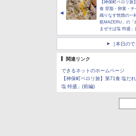
【神保町ペロリ旅】
(Smart Basic)
食 背脂・卵黄・チ
▲
織りなす恍惚の一杯
処MAZERU」の
まぜそば塩 特盛」(
［本日ので
関連リンク
できるネットのホームページ
【神保町ペロリ旅】第71食 塩だ
塩 特盛」(前編)