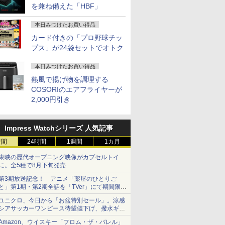
を兼ね備えた「HBF」
本日みつけたお買い得品
カード付きの「プロ野球チッ
プス」が24袋セットでオトク
本日みつけたお買い得品
熱風で揚げ物を調理する
COSORIのエアフライヤーが
2,000円引き
Impress Watchシリーズ 人気記事
時間
24時間
1週間
1カ月
東映の歴代オープニング映像がカプセルトイ
に。全5種で8月下旬発売
第3期放送記念！ アニメ「薬屋のひとりご
と」第1期・第2期全話を「TVer」にて期間限定
で順次無料配信開始
ユニクロ、今日から「お盆特別セール」。涼感
シアサッカーワンピース待望値下げ、撥水ギア
ショーツは1990円に
Amazon、ウイスキー「フロム・ザ・バレル」