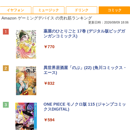
イヤフォン
ミュージック
ドリンク
コミック
【ノートPC用】【あんしん3ヶ月に延長
中古パソコン | NEC | Mate MKM28L-3 |
NEC AS223WM 液晶モニター 21.5イン
宇宙兄弟（46） 【電子書籍】[ 小山宙哉
1
1
1
1
Amazon ゲーミングデバイス の売れ筋ランキング
保証】通常付属している30日の保証期間
Windows11 | デスクトップ | 一年保証 |
チワイド 白 ホワイト 1920×1080 （フル
]
が3ヶ月に延長されます。【単品購入・併
第8世代 | Core i5 8400 2.8(〜最大4.0)G
HD）TN 白色LEDバックライト ミニ D-s
更新日時：2026/08/09 18:06
用不可※レビューキャンペーンは除く /
Hz | MEM:8GB | SSD:256GB | DVDマル
ub VGA HDMI ディスプレイ PS4 switch
￥1,131
Anker Soundcore P40i オフホワイト
BRUCE WAYNE feat. Flo Milli, ATL Jacob
【Amazon.co.jp限定】 い・ろ・は・す 2L P
薬屋のひとりごと 17巻 (デジタル版ビッグガ
ノートパソコン専用】
チ | 無線LAN:なし | Win11Pro64bit
対応 スイッチ 【中古】
[Explicit]
ET ラベルレス ×8本
ンガンコミックス)
￥7,990
￥1,000
￥12,000
￥5,200
￥250
￥1,112
￥770
DVD付 学研まんが NEW日本の歴史
2
4大特典付き全14巻セット [ 大石 学 ]
【期間限定★新品無線マウス付】中古ノ
HP ProDesk 400 G6 DM 【Core i5 1050
中古モニター | 液晶ディスプレイ | PHILI
2
2
2
Anker Soundcore P31i ブラック
BRUCE WAYNE feat. Flo Milli, ATL Jacob
by Amazon 天然水 ラベルレス 500ml ×24本
異世界居酒屋「のぶ」(22) (角川コミックス・
ートパソコン Windows11 Office2019搭
0T/メモリ16GB(DDR4)/SSD256GB(M.2
PS | 243V5QHABA/11 | 23.6インチワイ
￥21,560
[Explicit]
富士山の天然水 バナジウム含有 水 ミネラル
エース)
載 15.6型 テンキー付き Celeron 第8世代
NVMe)/Win11Pro-64bit】【中古/送料無
ド 1920×1080(フルHD) | LEDバックライ
ウォーター ペットボトル 静岡県産 500ミリリ
￥5,990
Core i3 Core i5 メモリ4GB/16GB SSD1
料】※沖縄・離島を除く
ト | スピーカー内蔵 | 3系統入力(VGA・D
ットル (Smart Basic)
￥250
￥832
28GB～1TB Webカメラ DVD 無線LAN
VI-D・HDMI) | VGAケーブル・電源ケー
店長おまかせPC 初期設定済 送料無料
ブル付属【30日保証】
￥32,980
オレンジページ 2026 10/17号増刊＜グレ
3
￥1,380
【中古】
ー＞ [雑誌]
￥5,980
Anker Soundcore Liberty 5 ミッドナイトブ
見知らぬ糸
ONE PIECE モノクロ版 115 (ジャンプコミッ
￥9,999
￥1,689
ラック
クスDIGITAL)
by Amazon 炭酸水 ラベルレス 500ml ×24本
【正規永久版Office付き】ミニpc 【Intel
3
強炭酸水 ペットボトル 500ミリリットル (Sm
￥250
N5095 LPDDR4X 16GB 256GB SSD】m
art Basic)
￥14,990
￥594
ini pc Windows11 Pro 超軽量 4コア/4ス
【ポイント最大28倍】 lenovo モニター
3
超得1,000円OFF｜新生活応援 豪華特典
レッド 2.9GHz ミニパソコン 静音 M.2 2
L22-4e 21.5インチ ワイド フルHD 1920
3