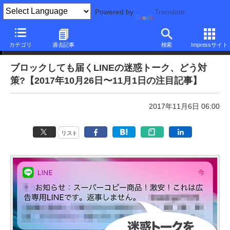
Powered by
Translate
本日のできるネット
カテゴリ
過去記事
検索
Impressサイト
ブロックしても届くLINEの迷惑トーク、どう対
策?【2017年10月26日〜11月1日の注目記事】
2017年11月6日 06:00
リスト