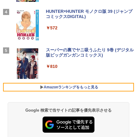
￥1,625
付き｜最新OS対応 第8世代｜最大180日
242 SATA WIFI6 Bluetooth5.2 4K HDMI
×1080 IPS 4ms 250nit リフレッシュレー
ハヤブサ消防団 森へつづく道 [ 池井戸 潤
4
保証｜Core i3 第8世代｜中古ノートパソ
2画面出力 デスクトップPC みにpc 省エ
ト 100Hz HDMI VGA D-Sub チルト VES
]
コン Windows11 office付き｜中古ノー
ネ オフィス高速起動 省電力 静音設計
A規格 67D5KAC6JP レノボ ディスプレ
【2026年アップグレード版】AOKIMI ワイヤ
On My Road (Stadium ver.)
HUNTER×HUNTER モノクロ版 39 (ジャンプ
トパソコン 15.6 テンキー付き｜ノートパ
イ 液晶モニター 【展示品特価】
レスイヤホン bluetooth イヤホン V12 小型
コミックスDIGITAL)
by Amazon 天然水ラベルレス 2L×9本
￥2,200
ソコン Microsoft Office付き｜ノートパ
軽量 ブルートゥースHi-Fi 最大36時間再生 ぶ
￥49,800
￥250
ソコンWindows11 第8世代
るーとゅーす コードレス ENCノイズキャン
￥8,980
￥572
￥1,117
セリング 自動ペアリング Type-C充電 マイク
付き 防水 タッチ式音量調整 スポーツ/通勤/通
￥19,800
学/WEB会議(ホワイト)
【★最大100%ポイント】【Win11正式対
4
角川まんが学習シリーズ 日本の歴史
5
応】Dell OptiPlex 3070 SFF/第9世代 Co
【お買い物マラソ開催中！P最大31.5%還
On My Road (Stadium ver.)
スーパーの裏でヤニ吸うふたり 9巻 (デジタル
4
全16巻+別巻5冊定番セット [ 山本 博文
￥1,964
re i5/メモリ:8GB/16GB/32GB/SSD:256
元】五年保証 白 モバイルモニター 15.6
版ビッグガンガンコミックス)
【Amazon.co.jp限定】 伊藤園 磨かれて、澄
]
【今だけ】全品ポイント10倍 お買い物マ
GB/512GB/1TB/USB 3.1/DP/HDMI/Wi-fi/
インチ FHD 1920×1080 1080P Fast IPS
みきった日本の水 2L 8本 ラベルレス [ ケース
4
￥250
ラソン★8/4～8/11★中古パソコン ノー
2画面出力/Windows11/Windows10/Offi
パネル PU保護カバー付き 非光沢 1200:1
] [ 水 ] [ ペットボトル ] [ 箱買い ] [ ストック
￥810
￥23,760
トPC NEC VersaPro VX-4 PC-VKT16XZ
ce/中古 デスクトップ デスクトップPC
高コントラスト 超軽量 640g スピーカー
Xiaomi シャオミ REDMI Buds 8 Lite ワイヤ
] [ 水分補給 ]
G4 Core i5 8250U メモリ8GB / 16GB 中
内蔵 Type-C/HDMI 接続 PS5/Switch/PC/
レスイヤホン Bluetooth 5.4 ノイズキャンセ
古SSD 2.5インチ128GB / 256GB / 512G
スマホ対応 MFP156T1F
リング ANC 36時間再生
￥37,800
￥998
B Windows11 Pro 64bit【送料無料】
Amazonランキングをもっと見る
【1年保証】
￥8,999
￥3,480
￥17,800
NEC Mate ML-D 単体 Windows11 64bit
5
HDMI Core i5 12400 メモリー16GB 高
Google 検索で当サイトの記事を優先表示させる
速SSD256GB+HDD500GB DVDマルチ
【楽天1位!1,600円OFFクーポン 8/4 20:
5
デスクトップパソコン【中古】【30日保
00-8/11 01:59】Xiaomi Monitor A24i 20
【1500円OFFクーポン】【テンキー&Wi
証】20007027
26 ディスプレイ 1080P 23.8インチ 144
5
-Fi】ノートパソコン 15.6インチ SSD128
Hzリフレッシュレート sRGB99% 1670
GB メモリ8GB Core i3 第8世代 Micros
万色 300nits ΔE＜1 低ブルーライト 大
￥59,800