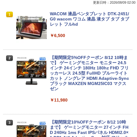
更新日時：2026/08/09 02:00
中古ノートパソコン インテル Celeron C
WACOM 液晶ペンタブレット DTK-2451/
1
1
ore i5 Windows11 Pro Office 2024付き
G0 wacom ワコム 液晶 液タブ タブ タブ
メモリ4GB/8GB/16GB選択可 SSD128G
レット フルhd
B/1TB選択可 15.6型 テンキー ビジネス
在宅勤務 学生向け 初期設定不要 店長お
￥6,500
まかせ中古厳選 ノートPC ノート パソコ
ン 中古PC 在宅ワーク オフィス 中古
￥11,980
【期間限定5%OFFクーポン 8/12 10時ま
2
で】 ゲーミングモニター モニター 24.5
インチ 24インチ 180Hz 180hz FHD フリ
ッカーレス 24.5型 FullHD ブルーライト
【クーポン使用で25,460円 8/2〜10迄】
カット ノングレア HDMI Adaptive-Sync
2
軽量 小型 レッツノート SV8 12.1型 第8
ブラック MAXZEN MGM25IC03 マクス
世代 Corei5 8365U メモリ16GB M.2 SS
ゼン
D 256GB Wi-Fi5 Bluetooth USB Type-
C Webカメラ Windows11 Pro MS offic
￥11,980
e2019 搭載 ノートパソコン 訳あり Let's
note レビュー投稿で180日保証
￥26,800
【期間限定10%OFFクーポン 8/12 10時
3
まで】 ゲーミングモニター 27インチ FH
D 240Hz 1ms Fast IPSパネル HDMI2.0×