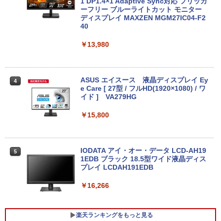
1 DP1.4×1 Adaptive Sync対応 フリッカ
MS Office 2024 H&B 搭載｜中古ノート
ーフリー ブルーライトカット モニター
3
パソコン Windows11 Office付｜Core i5
ディスプレイ MAXZEN MGM27IC04-F2
第10世代 以降 メモリ 8GB SSD 256GB
40
｜富士通 LIFEBOOK A5510｜中古 ノー
トパソコン オフィス付き 中古PC ノート
￥13,980
PC｜テンキー WEBカメラ 内蔵 Bluetoo
th 15.6インチ 初期設定済み
￥34,800
ASUS エイスース 液晶ディスプレイ Ey
4
e Care [ 27型 / フルHD(1920×1080) / ワ
イド ] VA279HG
ノートパソコン 14インチ 新品 Windows
￥15,800
4
11 Pro Office搭載 日本語キーボード メ
モリ 8GB SSD 128GB 256GB 512GB 1
TB Webカメラ WiFi Bluetooth 選べる
カラー 14型 薄型 軽量 初心者 学習向け P
IODATA アイ・オー・データ LCD-AH19
5
C ピンク シルバー 最短当日出荷
1EDB ブラック 18.5型ワイド液晶ディス
プレイ LCDAH191EDB
￥29,800
￥16,266
新品ノートパソコン ノートPC 新品 Offic
5
楽天ランキングをもっと見る
e付き 初心者向け Windows11 初期設定