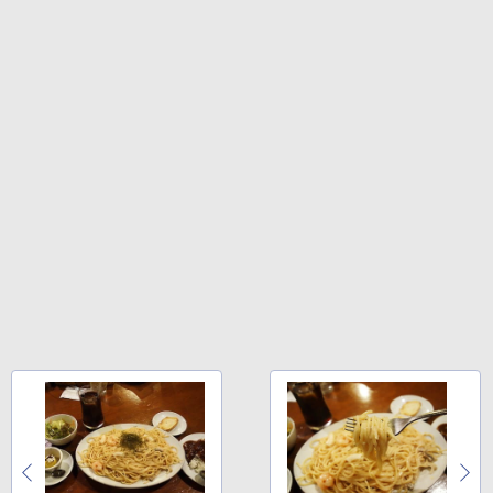
￥14,990
On My Road (Stadium ver.)
HUNTER×HUNTER モノクロ版 39 (ジャンプ
永瀬廉 ファースト写真集（仮） [ 永瀬廉
4
コミックスDIGITAL)
by Amazon 炭酸水 ラベルレス 500ml ×24本
]
強炭酸水 ペットボトル 500ミリリットル (Sm
￥250
art Basic)
【2026年アップグレード版】AOKIMI ワイヤ
￥572
￥3,960
レスイヤホン bluetooth イヤホン V12 小型
軽量 ブルートゥースHi-Fi 最大36時間再生 ぶ
￥1,625
るーとゅーす コードレス ENCノイズキャン
セリング 自動ペアリング Type-C充電 マイク
On My Road (Stadium ver.)
スーパーの裏でヤニ吸うふたり 9巻 (デジタル
付き 防水 タッチ式音量調整 スポーツ/通勤/通
版ビッグガンガンコミックス)
ちいかわ なんか小さくてかわいいやつ
【Amazon.co.jp限定】 伊藤園 磨かれて、澄
5
学/WEB会議(ホワイト)
（1） （ワイドKC） [ ナガノ ]
みきった日本の水 2L 8本 ラベルレス [ ケース
￥250
] [ 水 ] [ ペットボトル ] [ 箱買い ] [ ストック
￥810
￥1,964
] [ 水分補給 ]
￥1,100
￥998
Xiaomi シャオミ REDMI Buds 8 Lite ワイヤ
レスイヤホン Bluetooth 5.4 ノイズキャンセ
リング ANC 36時間再生
￥3,480