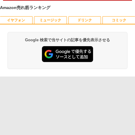
済 Webカメラ zoom 15.6型 テンキー付 I
Amazon売れ筋ランキング
ntel メモリ8GB16GB SSD256GB/512G
B フルHD液晶 大容量バッテリー Wi-Fi
テレワーク応援 在宅勤務 学生向け
イヤフォン
ミュージック
ドリンク
コミック
【中古】 祇園祭千百五十年記念 中近世祇
1
園社の研究 / 下坂 守 / 法蔵館 [単行本]
￥39,800
【宅配便出荷】
Google 検索で当サイトの記事を優先表示させる
Anker Soundcore P42i (Bluetooth 6.1)【完
BRUCE WAYNE feat. Flo Milli, ATL Jacob
by Amazon 天然水 ラベルレス 500ml ×24本
薬屋のひとりごと 17巻 (デジタル版ビッグガ
￥14,794
全ワイヤレスイヤホン/ウルトラノイズキャン
[Explicit]
富士山の天然水 バナジウム含有 水 ミネラル
ンガンコミックス)
セリング 3.5 / マルチポイント接続 / 最大40時
ウォーター ペットボトル 静岡県産 500ミリリ
間再生 / コンパクト形状/持ち運びに便利 / IP5
ットル (Smart Basic)
￥250
￥770
5 防塵防水位規格/PSE技術基準適合】パープ
学園騎士のレベルアップ！レベル1000超
2
ル
￥1,380
えの転生者、落ちこぼれクラスに入学。
そして、（コミック） ： 13 【電子書
￥9,990
BRUCE WAYNE feat. Flo Milli, ATL Jacob
異世界居酒屋「のぶ」(22) (角川コミックス・
籍】[ 白石識 ]
[Explicit]
エース)
【Amazon.co.jp限定】 い・ろ・は・す 2L P
ET ラベルレス ×8本
￥792
Anker Soundcore P31i ピンク
￥250
￥832
￥1,112
￥5,990
[新品]サカモトデイズ SAKAMOTO DAY
3
見知らぬ糸
ONE PIECE モノクロ版 115 (ジャンプコミッ
S (1-28巻 最新刊) 全巻セット
クスDIGITAL)
by Amazon 天然水ラベルレス 2L×9本
￥250
￥14,916
Anker Soundcore Liberty 5 ディープブルー
￥594
￥1,117