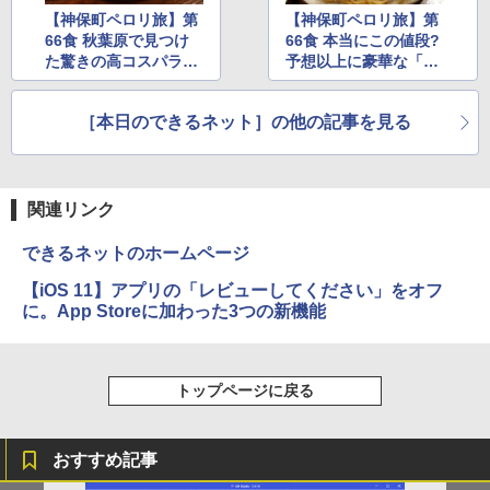
【神保町ペロリ旅】第
【神保町ペロリ旅】第
66食 秋葉原で見つけ
66食 本当にこの値段?
た驚きの高コスパラン
予想以上に豪華な「ア
チ「アンジェリーフレ
ンジェリーフレスカ」
スカ」の「明太子クリ
の「明太子クリームス
［本日のできるネット］の他の記事を見る
ームスパゲッティ ガツ
パゲッティ ガツ盛り」
盛り」(前編)
(後編)
関連リンク
できるネットのホームページ
【iOS 11】アプリの「レビューしてください」をオフ
に。App Storeに加わった3つの新機能
トップページに戻る
おすすめ記事