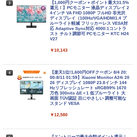
【1,000円クーポン＋ポイント最大31.5%
3
還元！】PCモニター 液晶ディスプレイ 2
4インチ VA FHD 1080P フルHD 非光沢
レノボジャパン Lenovo ノートパソ
【エントリーでポイント100％還元のチ
ディスプレイ（100Hz/VGA/HDMI1.4 ブ
3
3
コン Chromebook Duet Gen9 [ 10.95型
ャンス】GMKtec ミニpc AMD Ryzen7 8
ルーライト軽減 フリッカーレス VESA対
/ Chrome OS / MediaTek / メモリ4GB /
845HS MAX5.1GHz 8コア 16スレッド O
応 Adaptive Sync対応 4000:1コントラ
eMMC128GB ] ルナグレー 83HH000U
culink DDR5 32G 1T PCIe 4.0 M.2 2280
スト チルト調節可 PCモニター KTC H24
JP
SSD Windows11 Pro Radeon 780M Bl
V27
uetooth5.2 2.5Gbps LAN ミニパソコン
4画面 8K k8plus ゲーミングPC Minipc
￥65,840
￥10,143
小型pc
￥153,560
【新品未使用品】リカバリー付属 Windo
【楽天1位!1,600円OFFクーポン 8/4 20:
4
4
ws10 Pro 富士通 LIFEBOOK A7511/G(F
00-8/11 01:59】Xiaomi Monitor A24i 20
MVA85014) Core i5 1145G7 8GB 500G
26 ディスプレイ 1080P 23.8インチ 144
B(SATA) DVD-ROM テンキーなし フルH
【★新品20％OFFクーポン】MINISFOR
Hzリフレッシュレート sRGB99% 1670
4
D(1920×1080）
UM M1 liteミニPC、インテル Core Ultra
万色 300nits ΔE＜1 低ブルーライト 大
5 125U、16GB+512GB/ベアボーンキッ
画面 TÜV認証 目にやさしい 調整可能な
トPC、DDR5 SODIMM×2メモリ、PCIe
スタンド VESA
￥66,800
4.0 SSD 、2.5G/Wi-Fi 6/Bluetooth 5.
2、HDMI 2.1/DP 1.4/USB4、3画面出力
￥12,580
対応 ミニパソコン
モバイルWorkStation 中古美品 15.6イン
5
￥66,999
チ フルHD Lenovo ThinkPad P15 Gen1
/ Windows11/ 第10世代Core i7-10850H/
【エントリーで最大全額ポイント還元｜