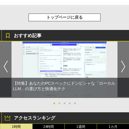
トップページに戻る
おすすめ記事
【特集】あなたのPCスペックにドンピシャな「ローカル
LLM」の選び方と快適化テク
●
●
●
●
●
アクセスランキング
1時間
24時間
1週間
1カ月