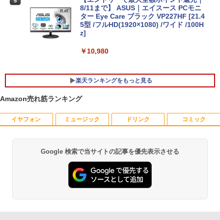
5
16GB (32GB選択可)/ NVMe 256GB-SSD
8/11まで】 ASUS｜エイスース PCモニ
(512GB選択可)/ NVIDIA RTX 3000 カメ
ター Eye Care ブラック VP227HF [21.4
ラ 無線Wi-Fi6 Office付き Win11中古ノ
【★20％クーポン】MINISFORUM UM8
5型 /フルHD(1920×1080) /ワイド /100H
5
ートパソコン 中古パソコン 中古PC即日
80 PlusミニPC AMD Ryzen 7 8845HS 1
z]
発送
6GB/32GB RAM 512GB/1TB SSD Wind
ows 11 Pro ゲーミングpc 2.5Gbps LA
￥10,980
N/Wi-Fi6E/BT5.2/HDMI2.1/USB4/DP1.4/
￥59,990
OCuLink 搭載コンパクトPC
楽天ランキングをもっと見る
￥131,999
Amazon売れ筋ランキング
イヤフォン
ミュージック
ドリンク
コミック
薬屋のひとりごと 17巻 【電子書籍】[ 日
1
向夏 ]
￥770
Google 検索で当サイトの記事を優先表示させる
Anker Soundcore P40i オフホワイト
BRUCE WAYNE feat. Flo Milli, ATL Jacob
by Amazon 天然水 ラベルレス 500ml ×24本
薬屋のひとりごと 17巻 (デジタル版ビッグガ
[Explicit]
富士山の天然水 バナジウム含有 水 ミネラル
ンガンコミックス)
ウォーター ペットボトル 静岡県産 500ミリリ
￥7,990
ットル (Smart Basic)
￥250
￥770
あなたが誰かを殺した （講談社文庫） [
2
￥1,380
東野 圭吾 ]
Anker Soundcore P31i ブラック
BRUCE WAYNE feat. Flo Milli, ATL Jacob
ONE PIECE モノクロ版 115 (ジャンプコミッ