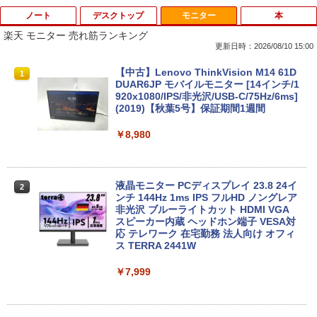
ノート
デスクトップ
モニター
本
楽天 モニター 売れ筋ランキング
更新日時：2026/08/10 15:00
ASUS CX1500CKA-NJ0480 Chromebo
【マラソンP5倍/10%オフクーポン】【店
【中古】Lenovo ThinkVision M14 61D
1
1
1
ok CX1 ( CX1500 ) 15.6インチ 日本語キ
長オススメ】 中古デスクトップPC デル
DUAR6JP モバイルモニター [14インチ/1
ーボード 8GB 64GB USB-C Type-A US
Dell OptiPlex 7060 SFF 第8世代 Core i
920x1080/IPS/非光沢/USB-C/75Hz/6ms]
B オーディオジャック microSD Google
7 メモリ16GB/32GB SSD256GB/512GB
(2019)【秋葉5号】保証期間1週間
大画面 シルバー クロームブック (10)
Windows11 Pro DVD 4K対応 送料無料
保証付き
￥8,980
￥59,980
￥40,300
液晶モニター PCディスプレイ 23.8 24イ
2
中古美品 2K液晶 13.3インチ Apple Mac
ンチ 144Hz 1ms IPS フルHD ノングレア
2
Boko Air A2179 (2020年) ゴールド mac
【2026新登場・RTX4060搭載・2年保
非光沢 ブルーライトカット HDMI VGA
2
OS 15 Sequoia(正規版Windows11追加
証】デスクトップパソコン ゲーミングP
スピーカー内蔵 ヘッドホン端子 VESA対
可能) 超高性能 第10世代Core i7-1060N
C Intel Core i3 i5 i7 8GB 32GB 16GBメ
応 テレワーク 在宅勤務 法人向け オフィ
G7 16GB 爆速NVMe式1TB-SSD カメラ
モリ 256GB~1TB SSD 高速起動 高フレ
ス TERRA 2441W
無線 リカバリ 中古ノートパソコン 中古
ームレート 高性能 高画質 Windows11搭
パソコン 中古PC 送料無料 あす楽対応 即
載 WiFi対応 FPS・ゲーム実況・動画編
￥7,999
日発送
集・配信対応
￥60,489
￥69,800