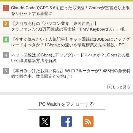
Claude CodeでGPT-5.6を使ったら凍結！Codexが宣言通り上限
をリセットする事態に
【大河原克行の「パソコン業界、東奔西走」】
クラファン7,491万円達成の富士通「FMV Keyboard X」、極限
の静音化を追求
【今すぐ読みたい！人気記事】ネット回線は10Gbpsにアップグ
レードすべきか？1Gbpsとの違いや環境構築方法を解説 - PC
Watch
ネット回線は10Gbpsにアップグレードすべきか？1Gbpsとの違
いや環境構築方法を解説
【本日みつけたお買い得品】Wi-Fi 7ルーターが7,485円の激安特
価で販売中。数量限定だぞ急げ！
もっと見る
PC Watch をフォローする