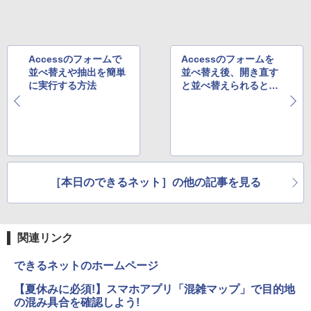
レスイヤホン Bluetooth 5.4 ノイズキャンセ
リング ANC 36時間再生
￥1,625
￥3,480
Accessのフォームで
Accessのフォームを
並べ替えや抽出を簡単
並べ替え後、開き直す
に実行する方法
と並べ替えられるとき
の対処方法
［本日のできるネット］の他の記事を見る
関連リンク
できるネットのホームページ
【夏休みに必須!】スマホアプリ「混雑マップ」で目的地
の混み具合を確認しよう!