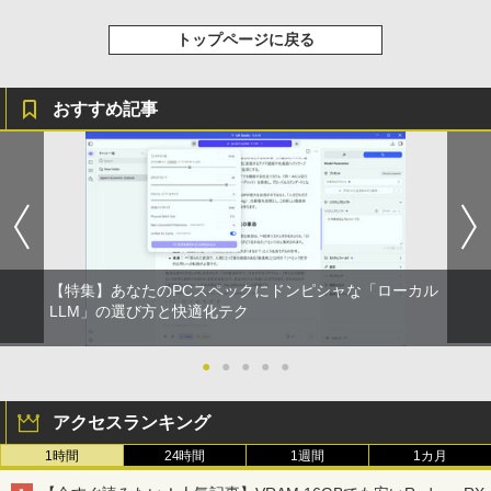
トップページに戻る
おすすめ記事
【特集】あなたのPCスペックにドンピシャな「ローカル
LLM」の選び方と快適化テク
●
●
●
●
●
アクセスランキング
1時間
24時間
1週間
1カ月