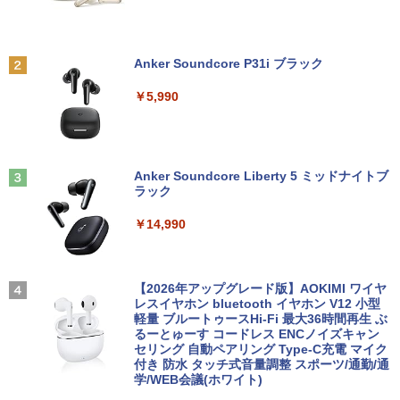
フィリップス（ディスプレイ） 221S9A/
2
￥9,980
【楽天ブックス限定特典】今日もアゲて
11 [21.5型液晶ディスプレイ/1920×1080/
2
こ！ギャルせなちゃん(ギャルせなちゃん
HDMI、D-Sub/スピーカー：あり/5年間
ステッカー) [ ウク ]
フル保証]
Anker Soundcore P31i ブラック
MS限定クーポンあり! 【Win11正式対
￥1,595
￥9,980
2
￥5,990
応】Webカメラ&テンキー付き ノートパ
ソコン 中古 パソコン メモリ 8GB 最大3
2GB 新品 SSD 256GB 高性能 第8世代 C
ore i5搭載 DVD 中古ノートパソコン Win
パンク・ガーデニング宣言 エコロジカル
【楽天1位！保護レザーケース付き】【タ
3
3
dows11 Pro 店長オススメ おまかせ 15.6
で型破りな庭園論 [ エリック・ルノワー
ッチ選択】 モバイルモニター 15.6インチ
型 無線LAN office付き 2026 福袋 ギフト
Anker Soundcore Liberty 5 ミッドナイトブ
ル ]
ノングレア 非光沢 1080PフルHD コスパ
ラック
高画質 デュアルモニター サブモニター
￥29,800
ポータブルモニター ゲーミングモニター
￥2,640
￥14,990
リモートワーク IPS Tpye-C/mini HDMI
pc ミニPC iPhone対応
【新品】【楽天1位！】ノートパソコン
￥9,999
3
ゲーム オブ ファミリア-家族戦記- 1
4
新品第13世代CPU搭載ノートPC Office
【2026年アップグレード版】AOKIMI ワイヤ
7 【電子書籍】[ 山口 ミコト ]
付きノートパソコン 初心者向け Window
レスイヤホン bluetooth イヤホン V12 小型
s11 初期設定済 Webカメラ zoom 日本語
軽量 ブルートゥースHi-Fi 最大36時間再生 ぶ
￥924
キーボード 14.1型 Intel Celeron メモリ
るーとゅーす コードレス ENCノイズキャン
Yoothi 互換品 液晶 13.3インチ HP Pavili
4
8GB SSD1TB(最大) 大容量バッテリービ
セリング 自動ペアリング Type-C充電 マイク
on Aero 13-bg 13z-bg 13-bg0000 13z-
ジネス 大学生 プレゼント 学生向け
付き 防水 タッチ式音量調整 スポーツ/通勤/通
bg000 13-bg0xxx 13z-bg0xx 対応 1920
学/WEB会議(ホワイト)
x1200 WUXGA IPS LED LCD 液晶ディ
￥29,800
スプレイ 修理交換用液晶パネル