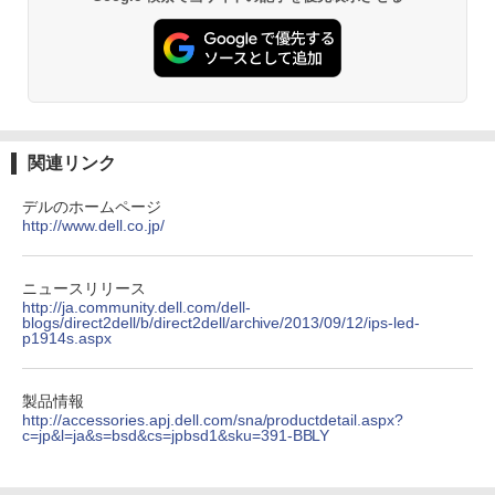
ットル (Smart Basic)
￥250
￥832
￥1,380
On My Road (Stadium ver.)
ONE PIECE モノクロ版 115 (ジャンプコミッ
クスDIGITAL)
by Amazon 天然水ラベルレス 2L×9本
￥250
￥594
￥1,117
関連リンク
デルのホームページ
http://www.dell.co.jp/
On My Road (Stadium ver.)
HUNTER×HUNTER モノクロ版 39 (ジャンプ
コミックスDIGITAL)
by Amazon 炭酸水 ラベルレス 500ml ×24本
強炭酸水 ペットボトル 500ミリリットル (Sm
￥250
art Basic)
￥572
ニュースリリース
http://ja.community.dell.com/dell-
blogs/direct2dell/b/direct2dell/archive/2013/09/12/ips-led-
￥1,625
p1914s.aspx
BUGS LIFE
スーパーの裏でヤニ吸うふたり 9巻 (デジタル
版ビッグガンガンコミックス)
コカ・コーラ やかんの麦茶 from 爽健美茶 ラ
製品情報
ベルレス 650mlPET×24本
￥250
http://accessories.apj.dell.com/sna/productdetail.aspx?
￥810
c=jp&l=ja&s=bsd&cs=jpbsd1&sku=391-BBLY
￥2,009