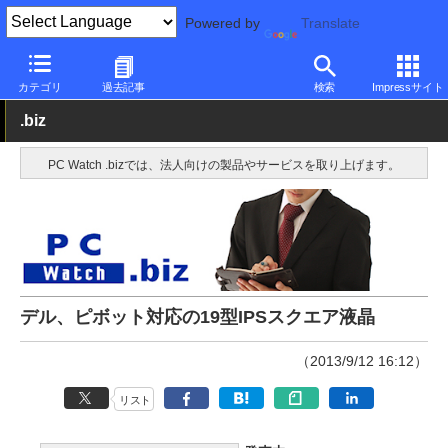
Powered by
Translate
PC Watch
半導体/周辺機器
モニター
Dell
カテゴリ
過去記事
検索
Impressサイト
.biz
PC Watch .bizでは、法人向けの製品やサービスを取り上げます。
デル、ピボット対応の19型IPSスクエア液晶
（2013/9/12 16:12）
リスト