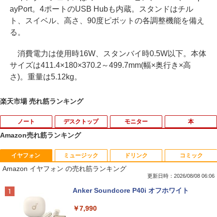
ayPort。4ポートのUSB Hubも内蔵。スタンドはチル
ト、スイベル、高さ、90度ピボットの各調整機能を備え
る。
消費電力は使用時16W、スタンバイ時0.5W以下。本体
サイズは411.4×180×370.2～499.7mm(幅×奥行き×高
さ)。重量は5.12kg。
楽天市場 売れ筋ランキング
ノート
デスクトップ
モニター
本
Amazon売れ筋ランキング
イヤフォン
ミュージック
ドリンク
コミック
【期間限定破格金額！】新生活 新古品 W
中古24インチ液晶モニター PHILIPS 241
[新品]マッシュル-MASHLE- (1-18巻 全
1
1
1
Amazon イヤフォン の売れ筋ランキング
in11搭載 パソコンノートパソコンoffice
B4L【中古】
巻) 全巻セット
付き 初心者向けノートPC 初期設定済 1
更新日時：2026/08/08 06:06
5.6型 インテル高速CPU ランダムで発送
￥6,600
￥8,954
Anker Soundcore P40i オフホワイト
メモリ4GB～ 高速SSD1TB 最大 フルHD
Webカメラ zoom 軽量薄型 無線 型番更
￥7,990
新で在庫処分