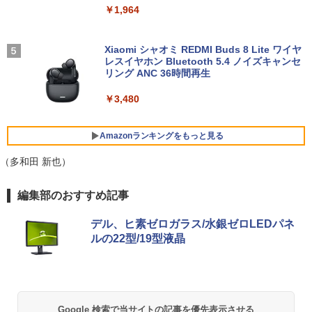
[新品]新装版 動物のお医者さん (1-12巻
5
￥1,964
全巻) 全巻セット
￥10,200
￥9,240
【中古】【極軽極薄】東芝 dynabook G
Xiaomi シャオミ REDMI Buds 8 Lite ワイヤ
4
83 13.3型FHD(1920x1080)液晶 第11世
レスイヤホン Bluetooth 5.4 ノイズキャンセ
代Core i5/ 16GB / SSD256GB / Webカ
リング ANC 36時間再生
Pixio PX279 Wave ゲーミングモニター
5
メラ内蔵 / USB Type-C / HDMI / 無線LA
240Hz Fast IPS 27インチ 白 パステル ブ
N Bluetooth / Win11 Pro搭載 /Office 20
￥3,480
ルー ピンク FHD かわいい 水色 ゲーム部
24 H&B / Aランク
屋 pcモニター ディスプレイ ピクシオ
￥37,400
Amazonランキングをもっと見る
￥15,800
（多和田 新也）
VETESA正規店 新品 ノートパソコン セ
5
BRUCE WAYNE feat. Flo Milli, ATL Jacob
【Amazon.co.jp限定】 い・ろ・は・す 2L P
薬屋のひとりごと 17巻 (デジタル版ビッグガ
ール office付き windows11 マウスセッ
編集部のおすすめ記事
[Explicit]
ET ラベルレス ×8本
ンガンコミックス)
ト PC 15.6型 第12世代 Celeron N95 メ
モリ16GB SSD512GB/1TB 安い 格安 ラ
デル、ヒ素ゼロガラス/水銀ゼロLEDパネ
ップトップ
￥250
￥1,112
￥770
ルの22型/19型液晶
￥49,800
BRUCE WAYNE feat. Flo Milli, ATL Jacob
by Amazon 天然水 ラベルレス 500ml ×24本
異世界居酒屋「のぶ」(22) (角川コミックス・
[Explicit]
富士山の天然水 バナジウム含有 水 ミネラル
エース)
ウォーター ペットボトル 静岡県産 500ミリリ
Google 検索で当サイトの記事を優先表示させる