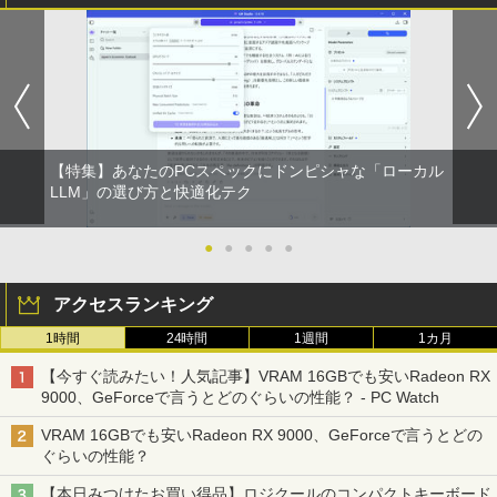
【特集】あなたのPCスペックにドンピシャな「ローカル
LLM」の選び方と快適化テク
●
●
●
●
●
アクセスランキング
1時間
24時間
1週間
1カ月
【今すぐ読みたい！人気記事】VRAM 16GBでも安いRadeon RX
9000、GeForceで言うとどのぐらいの性能？ - PC Watch
VRAM 16GBでも安いRadeon RX 9000、GeForceで言うとどの
ぐらいの性能？
【本日みつけたお買い得品】ロジクールのコンパクトキーボード