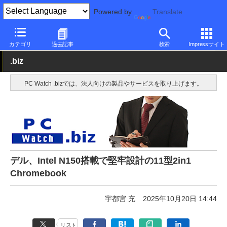
Powered by
Translate
PC Watch
パソコン/タブレット/スマートフォン
2in1
Dell
カテゴリ
過去記事
検索
Impressサイト
.biz
PC Watch .bizでは、法人向けの製品やサービスを取り上げます。
デル、Intel N150搭載で堅牢設計の11型2in1
Chromebook
宇都宮 充
2025年10月20日 14:44
リスト