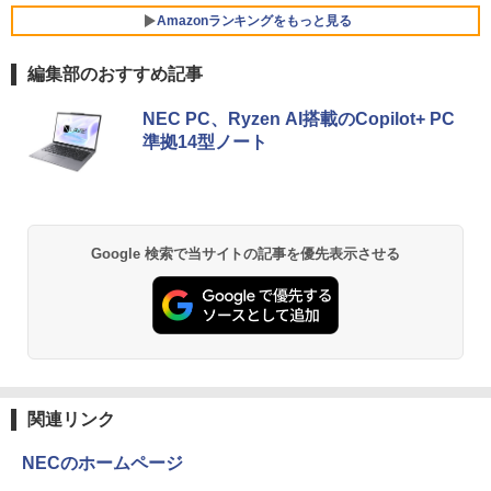
￥39,600
￥998
ブラック MAXZEN MGM25IC03 マクス
Amazonランキングをもっと見る
Xiaomi シャオミ REDMI Buds 8 Lite ワイヤ
ゼン
レスイヤホン Bluetooth 5.4 ノイズキャンセ
リング ANC 36時間再生
編集部のおすすめ記事
￥11,980
【ランキング1位！】新品 ノートパソコ
5
ン VETESA Intel Celeron 6500Y メモリ
￥3,480
ー:8GB SSD:1TB最大 15.6インチ 15.6型
NEC PC、Ryzen AI搭載のCopilot+ PC
フルHD液晶 テンキー付き 日本語キーボ
準拠14型ノート
ードwindows11搭載 office2024付き 初
【16%OFF！8/11 1:59まで】AOPEN ゲ
5
期設定済 IPS広視野角 無線機能 超軽量 P
ーミングモニター 23.8インチ IPS フル
C パソコン テレワーク応援
HD 非光沢 200Hz (144Hz 165Hz 対応) 0.
5ms sRGB 99% AMD FreeSync Premiu
m HDR10 HDMI 2.0 DisplayPort 1.2 ス
￥45,980
ピーカー・ヘッドフォン端子搭載 ゼロフ
Google 検索で当サイトの記事を優先表示させる
レーム スピーカー搭載 VESA 24KG3YX1
bmipx
￥14,980
関連リンク
NECのホームページ