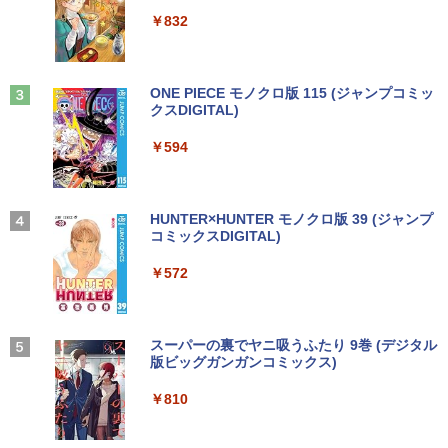
ET ラベルレス ×8本
リ8GB SSD 256GB Office付き Webカメ
ThinkPad L13 Gen 3 21B3 21B4 21B9
Anker Soundcore P31i ピンク
￥250
￥832
ラ テンキー Windows11 ノートパソコン
21BA 対応 1920x1200 WUXGA IPS LED
￥1,112
中古パソコン
LCD 液晶ディスプレイ 修理交換用液晶
￥5,990
パネル
【3千円以上送料無料】就業規則の法律実
3
￥14,800
務／石嵜信憲／平井彩
見知らぬ糸
ONE PIECE モノクロ版 115 (ジャンプコミッ
￥9,800
クスDIGITAL)
by Amazon 天然水ラベルレス 2L×9本
￥8,140
￥250
Anker Soundcore Liberty 5 ディープブルー
￥594
￥1,117
【★最大100%ポイント】【フルHD×WE
3
Bカメラ】東芝 G83/第8世代 Core i5/メ
【楽天1位 10.5/11インチ 小型 軽量】モ
3
￥14,990
モリ:8GB/16GB/SSD:256GB/512GB/1T
バイルモニター 10.5インチ 11インチ フ
B/13.3型液晶/Wi-fi/Bluetooth/USB3.1/T
ルHD 1080P 100%sRGB 400cd/m? 光沢
ちいかわ なんか小さくてかわいいやつ
4
ype-C/HDMI/中古PC 中古ノートパソコ
IPS パネル 色鮮やか 265g 超軽量 Type-
On My Road (Stadium ver.)
HUNTER×HUNTER モノクロ版 39 (ジャンプ
（4）なんか小さくてためになる豆本付き
ン Windows11 Win11正式対応
C対応 miniHDMI モニター 持ち運び サブ
コミックスDIGITAL)
by Amazon 炭酸水 ラベルレス 500ml ×24本
特装版 （プレミアムKC） [ ナガノ ]
ディスプレイ ミニPC対応 3年保証 EVICI
強炭酸水 ペットボトル 500ミリリットル (Sm
￥250
V
art Basic)
【2026年アップグレード版】AOKIMI ワイヤ
￥26,800
￥572
￥2,420
レスイヤホン bluetooth イヤホン V12 小型
軽量 ブルートゥースHi-Fi 最大36時間再生 ぶ
￥10,999
￥1,625
るーとゅーす コードレス ENCノイズキャン
セリング 自動ペアリング Type-C充電 マイク
HP ProBook 450 G6 15.6型大画面フルH
On My Road (Stadium ver.)
スーパーの裏でヤニ吸うふたり 9巻 (デジタル
【最大3％OFF】 【中古】 送料無料 ワイ
4
5
付き 防水 タッチ式音量調整 スポーツ/通勤/通
D テンキー 8世代Core i5-8265U NVMeS
版ビッグガンガンコミックス)
ド版 俺たちのフィールド 全18巻 村枝賢
【Amazon.co.jp限定】 伊藤園 磨かれて、澄
学/WEB会議(ホワイト)
SD512GB メモリ16GB Webカメラ内蔵
【期間限定5%OFFクーポン 8/12 10時ま
一 中古コミック 漫画 全巻セット マンガ
みきった日本の水 2L 8本 ラベルレス [ ケース
4
￥250
Type-C 指紋認証 HDMI Office Windows
で】 ゲーミングモニター モニター 24.5
【中古】
] [ 水 ] [ ペットボトル ] [ 箱買い ] [ ストック
￥810
￥1,964
11 送料無料 中古ノートパソコン
インチ 24インチ 180Hz 180hz FHD フリ
] [ 水分補給 ]
ッカーレス 24.5型 FullHD ブルーライト
￥8,700
カット ノングレア HDMI Adaptive-Sync