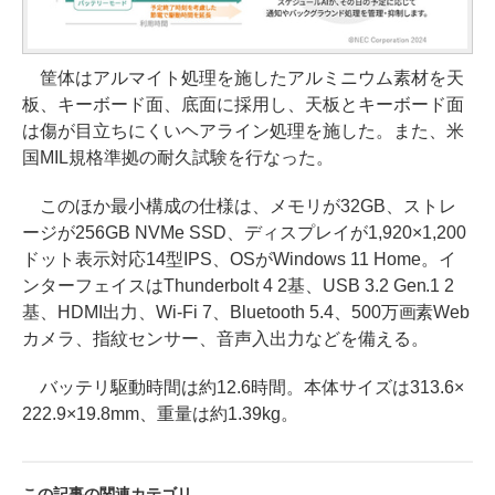
筐体はアルマイト処理を施したアルミニウム素材を天
板、キーボード面、底面に採用し、天板とキーボード面
は傷が目立ちにくいヘアライン処理を施した。また、米
国MIL規格準拠の耐久試験を行なった。
このほか最小構成の仕様は、メモリが32GB、ストレ
ージが256GB NVMe SSD、ディスプレイが1,920×1,200
ドット表示対応14型IPS、OSがWindows 11 Home。イ
ンターフェイスはThunderbolt 4 2基、USB 3.2 Gen.1 2
基、HDMI出力、Wi-Fi 7、Bluetooth 5.4、500万画素Web
カメラ、指紋センサー、音声入出力などを備える。
バッテリ駆動時間は約12.6時間。本体サイズは313.6×
222.9×19.8mm、重量は約1.39kg。
この記事の関連カテゴリ