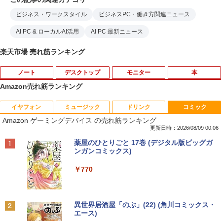
ビジネス・ワークスタイル
ビジネスPC・働き方関連ニュース
AI PC & ローカルAI活用
AI PC 最新ニュース
楽天市場 売れ筋ランキング
ノート
デスクトップ
モニター
本
Amazon売れ筋ランキング
イヤフォン
ミュージック
ドリンク
コミック
【期間限定破格金額！】新生活 新古品 W
【お買い物マラソ開催中！P最大31.5%還
魔王城の料理番 〜コワモテ魔族ばかりだ
1
1
1
Amazon ゲーミングデバイス の売れ筋ランキング
in11搭載 パソコンノートパソコンoffice
元】五年保証 白 モバイルモニター 15.6
けど、ホワイトな職場です〜 6巻 【電
付き 初心者向けノートPC 初期設定済 1
インチ FHD 1920×1080 1080P Fast IPS
子書籍】[ ワイエム系 ]
更新日時：2026/08/09 00:06
5.6型 インテル高速CPU ランダムで発送
パネル PU保護カバー付き 非光沢 1200:1
Anker Soundcore P42i (Bluetooth 6.1)【完
BRUCE WAYNE feat. Flo Milli, ATL Jacob
by Amazon 天然水 ラベルレス 500ml ×24本
薬屋のひとりごと 17巻 (デジタル版ビッグガ
メモリ4GB～ 高速SSD1TB 最大 フルHD
高コントラスト 超軽量 640g スピーカー
￥792
全ワイヤレスイヤホン/ウルトラノイズキャン
[Explicit]
富士山の天然水 バナジウム含有 水 ミネラル
ンガンコミックス)
Webカメラ zoom 軽量薄型 無線 型番更
内蔵 Type-C/HDMI 接続 PS5/Switch/PC/
セリング 3.5 / マルチポイント接続 / 最大40時
ウォーター ペットボトル 静岡県産 500ミリリ
新で在庫処分
スマホ対応 MFP156T1F
間再生 / コンパクト形状/持ち運びに便利 / IP5
ットル (Smart Basic)
￥250
￥770
5 防塵防水位規格/PSE技術基準適合】パープ
￥12,980
￥8,999
【送料無料】現代法律実務の諸問題 令和
2
ル
￥1,380
7年度研修版／日本弁護士連合会
￥9,990
BRUCE WAYNE feat. Flo Milli, ATL Jacob
異世界居酒屋「のぶ」(22) (角川コミックス・
￥8,030
[Explicit]
エース)
【Amazon.co.jp限定】 い・ろ・は・す 2L P
NEC VKL24X-4 15.6インチ Core i3 メモ
Yoothi 互換品 液晶 13.3インチ Lenovo
2
2