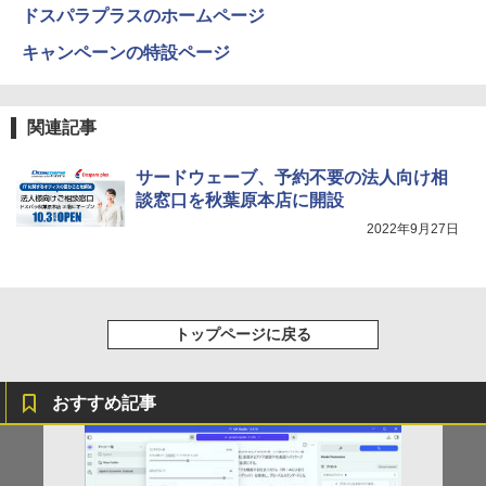
ドスパラプラスのホームページ
On My Road (Stadium ver.)
HUNTER×HUNTER モノクロ版 39 (ジャンプ
キャンペーンの特設ページ
コミックスDIGITAL)
by Amazon 炭酸水 ラベルレス 500ml ×24本
強炭酸水 ペットボトル 500ミリリットル (Sm
￥250
art Basic)
￥572
関連記事
￥1,625
サードウェーブ、予約不要の法人向け相
BUGS LIFE
スーパーの裏でヤニ吸うふたり 9巻 (デジタル
版ビッグガンガンコミックス)
談窓口を秋葉原本店に開設
【Amazon.co.jp限定】 伊藤園 磨かれて、澄
みきった日本の水 2L 8本 ラベルレス [ ケース
￥250
2022年9月27日
] [ 水 ] [ ペットボトル ] [ 箱買い ] [ ストック
￥810
] [ 水分補給 ]
￥998
トップページに戻る
おすすめ記事