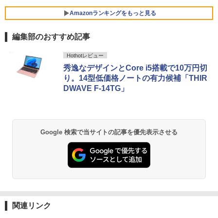
￥29,800
Amazonランキングをもっと見る
液晶ディスプレイ 23インチ ディスプレ
5
イ フィリップス 液晶モニター パソコン
【週末限定999円OFF！】 最新マイクロ
5
編集部のおすすめ記事
モニター ゲーミングモニター PCモニタ
ソフトオフィス2024付き microsoft offi
ー 23.8 1920×1080 HDMI D-Sub ブラッ
MS Office 2024 H&B 搭載｜中古ノート
ce付き 中古パソコン 中古 デスクトップ
5
BRUCE WAYNE feat. Flo Milli, ATL Jacob
by Amazon 天然水 ラベルレス 500ml ×24本
薬屋のひとりごと 17巻 (デジタル版ビッグガ
ク スピーカー：なし 24E2N2100/11
パソコン Windows11 Office付｜Core i5
パソコン 最新オフィス 第10世代 国内メ
Hothotレビュー
[Explicit]
富士山の天然水 バナジウム含有 水 ミネラル
ンガンコミックス)
第8世代 以降 SSD 512GB メモリ 8GB｜
ーカー 安心サポート 高品質 Windows11
秀逸なデザインとCore i5搭載で10万円切
ウォーター ペットボトル 静岡県産 500ミリリ
DELL Latitude 3500｜中古パソコン 中
Pro NEC Mate MKH29B-9 Core i7 16G
￥11,480
り。14型低価格ノートの有力候補「THIR
ットル (Smart Basic)
古 ノートパソコン 無線 15.6インチ HD
B 中古 パソコン デスクトップパソコン
￥250
￥770
テンキー WEBカメラ Bluetooth HDMI
DWAVE F-14TG」
タイプC｜Word Excel PowerPoint
￥1,380
￥84,000
￥33,800
BRUCE WAYNE feat. Flo Milli, ATL Jacob
異世界居酒屋「のぶ」(22) (角川コミックス・
[Explicit]
エース)
【Amazon.co.jp限定】 い・ろ・は・す 2L P
ET ラベルレス ×8本
Google 検索で当サイトの記事を優先表示させる
￥250
￥832
￥1,112
On My Road (Stadium ver.)
ONE PIECE モノクロ版 115 (ジャンプコミッ
クスDIGITAL)
by Amazon 天然水ラベルレス 2L×9本
￥250
￥594
￥1,117
関連リンク