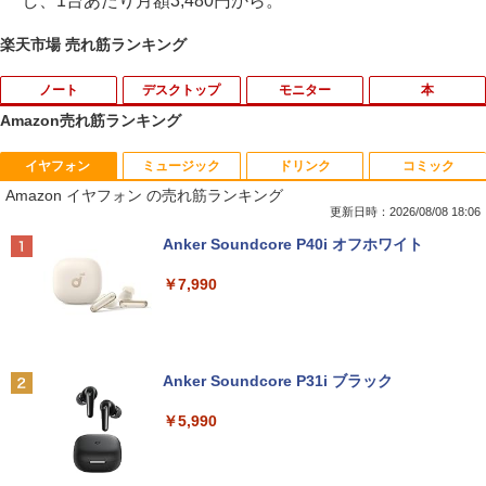
し、1台あたり月額3,480円から。
楽天市場 売れ筋ランキング
ノート
デスクトップ
モニター
本
Amazon売れ筋ランキング
イヤフォン
ミュージック
ドリンク
コミック
【★最大100%ポイント】【新生活応援・
中古パソコン | Dell | OptiPlex 3070 SFF
引き出し付きモニター台(NM01 ミドルブ
MAZZEL 1st photobook with ZEAL [
1
1
1
1
Amazon イヤフォン の売れ筋ランキング
2026】【Office 2019 H&B】富士通 MU
| Windows11 | デスクトップ | 一年保証 |
ラウン) 【玄関先迄納品】 ニトリ
MAZZEL ]
937/Celeron 3865U/メモリ:4GB/8GB/S
第9世代 | Core i5 9500 3.0(〜最大4.4)G
更新日時：2026/08/08 18:06
SD:128GB/256GB/512GB/1TB/13.3型/
Hz | MEM:8GB | SSD:512GB(新品) | DV
￥2,990
￥4,950
Anker Soundcore P40i オフホワイト
フルHD/wifi/HDMI/USB3.0/中古 ノート
Dマルチ | 無線LAN:なし | Win11Pro64Bi
パソコン/モバイルPC/Windows11
t | VGA追加モデル
￥7,990
￥9,999
￥34,980
【超特価】厳選大手メーカー 液晶モニタ
信じていた仲間達にダンジョン奥地で殺
2
2
ー シークレット 22-23型ワイド フルHD
されかけたがギフト『無限ガチャ』でレ
（1920x1080） HDMI指定可 ノングレア
ベル9999の仲間達を手に入れて元パーテ
Anker Soundcore P31i ブラック
EIZO IIYAMA 三菱 富士通 NEC IO-DATA
ィーメンバーと世界に復讐＆『ざま
LTE対応 中古美品 / タッチ 10.5インチ M
【エントリーでポイント100％還元チャ
2
2
Dell HP PHILIPS等 液晶ディスプレイ
ぁ！』します！【電子書籍】
icrosoft Surface GO2 Model.1927 フル
ンス】GMKtec G10 ミニPC【AMD Ryz
￥5,990
【中古】
HD対応WUXGA/ 第8世代CoreM3-8100
en 5 3500U DDR4 16GB 512GB/256GB/
Y/ 8GB/ 爆速NVMe 128GB-SSD/ カメラ/
1T SSD】4C/8T 3.7GHz 64GB 16T拡張
￥792
Wi-Fi6/ Office付きWindows11/ Win11
Windows11 Pro 8K/4K 3画面出力 LAN *
￥4,480
中古ノートパソコン 中古パソコン 中古P
2 WiFi5 Bluetooth5.0 Nucbox みにpc