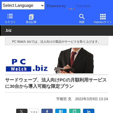
Powered by
Translate
PC Watch
パソコン/タブレット/スマートフォン
ノートパソコン
カテゴリ
過去記事
検索
Impressサイト
.biz
PC Watch .bizでは、法人向けの製品やサービスを取り上げます。
サードウェーブ、法人向けPCの月額利用サービス
に30台から導入可能な限定プラン
宇都宮 充
2022年3月9日 13:24
リスト