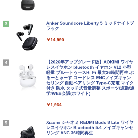
GB SSD512GB 12型/14型選択可 Blueto
Dマルチ | Win11Pro64bit
oth 無線LAN USB3.0 軽量 モバイル ビ
￥6,470
ジネス 在宅勤務 学生向け
￥15,000
現代ギリシア語辞典第3版 [ 川原拓雄 ]
3
Anker Soundcore Liberty 5 ミッドナイトブ
￥21,980
￥19,800
ラック
【選べる2色 コスパ抜群】モバイルモニ
3
【エントリーでポイント100％還元のチ
ター 15.6インチ フルHD 100%sRGB 非
3
￥14,990
ャンス】GMKtec G5S ミニpc 【Intel N
光沢IPS パネル Type-C対応 miniHDMI V
【1500円OFFクーポン】【DVDドライブ
5095 DDR5 8GB 128GB SSD】mini pc
ESA対応 650g/889g 2色から選択可能 モ
3
&テンキー】ノートパソコン 中古パソコ
Windows11 Pro 超軽量 4コア/4スレッド
ニター サブディスプレイ テレワーク 在
ン 15.6インチ SSD256GB メモリ8GB C
2.9GHz ミニパソコン M.2 2242 SATA WI
宅勤務 UPERFECT
実写映画『ブルーロック』公式PHOTO
4
ore i3-8130U 第8世代 Microsoft Office
FI6 Bluetooth5.2 4K 2画面出力 デスク
【2026年アップグレード版】AOKIMI ワイヤ
BOOK （講談社 MOOK） [ 講談社 ]
付き Windows11 東芝 dynabook B65
トップPC NucBox みにpc 省エネ オフィ
レスイヤホン bluetooth イヤホン V12 小型
￥8,999
ノートパソコン 中古 PC パソコン 中古ノ
ス
軽量 ブルートゥースHi-Fi 最大36時間再生 ぶ
￥2,200
ートPC 最大SSD1TB 最大メモリ16GB
るーとゅーす コードレス ENCノイズキャン
セリング 自動ペアリング Type-C充電 マイク
￥46,248
付き 防水 タッチ式音量調整 スポーツ/通勤/通
￥21,800
Yoothi 互換品 液晶 14.0インチ NEC LAV
4
学/WEB会議(ホワイト)
IE N14 Slim N1455/HA N1455/HAL PC-
細胞の分子生物学 [ 中村 桂子 ]
N1455HAL 対応 FullHD 1920x1080 IPS
5
￥1,964
Office2024付き デスクトップPC デスク
LED LCD 液晶ディスプレイ 修理交換用
4
【★最大100%ポイント】【新生活応援・
トップ パソコン ビジネス 第14世代 core
液晶パネル
￥22,000
4
2026】【Office 2019 H&B】【カメラ×F
i7 第12世代 corei3 corei5 Windows11
HD】富士通 LIFEBOOK U939/第8世代 C
SSD 128GB～2TB メモリ8GB～32GB 2
Xiaomi シャオミ REDMI Buds 8 Lite ワイヤ
￥9,800
ore i5/メモリ:8GB/M.2 SSD:256GB/512
年保証 安い 激安 オフィス業務 事務作業
レスイヤホン Bluetooth 5.4 ノイズキャンセ
GB/1TB/Wi-fi/Bluetooth/13.3型/HDMI/U
デスクワーク 動画視聴 おしゃれ 本体の
リング ANC 36時間再生
SB-C/USB3.1/パソコン 中古PC 中古ノー
み