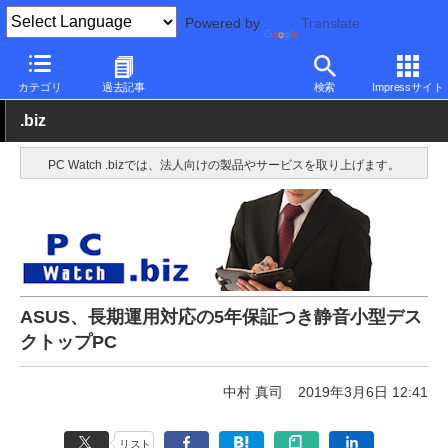
Powered by
Translate
PC Watch
パソコン/タブレット/スマートフォン
デスクトップパ
カテゴリ
過去記事
検索
Impressサイト
.biz
PC Watch .bizでは、法人向けの製品やサービスを取り上げます。
ASUS、長期運用対応の5年保証つき静音小型デス
クトップPC
中村 真司
2019年3月6日 12:41
リスト