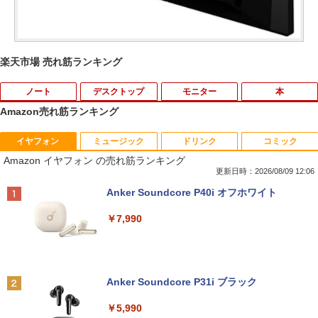
楽天市場 売れ筋ランキング
ノート
デスクトップ
モニター
本
Amazon売れ筋ランキング
イヤフォン
ミュージック
ドリンク
コミック
8月5日限定10倍＆抽選10000P！｜2021
R309-Apple Mac mini A1347 1点 MacO
【中古良品】【安心保証】Princeton 21.
YOGAポーズの教科書 [ 綿本彰 ]
1
1
1
1
Amazon イヤフォン の売れ筋ランキング
年モデル！高性能ノートパソコン Windo
S Catalina 10.15.7/CPU Core i5-4260U/
5型ワイドカラー液晶ディスプレイ PTF
ws11 富士通 LIFEBOOK A5511 第11世
メモリ 4GB/SATA 500GB intel HD Grap
WDE-22W / PTFBDE-22W ブラック/ ホ
更新日時：2026/08/09 12:06
￥2,090
代Celeron 6305U最大メモリ32GB 秒速
hics 5000 1536MB グラフィックス搭載
ワイト色 スピーカー搭載 プリンストン
Anker Soundcore P40i オフホワイト
起動新品SSD2TB テンキー内蔵 15.6型大
★送料無料【中古動作品】
画面 ノートパソコン中古 オフィス付き
￥4,050
￥7,990
Microsoftoffice2024可 送料無料 WIFI
￥6,480
￥15,120
ザ・ファブル 全巻セット(1-22巻セット)
2
（ヤンマガKCスペシャル） [ 南勝久 ]
アースドリームス 厳選おまかせモニター
2
中古パソコン | NEC | Mate MRL36L-5 |
21.5型〜27型ワイド 【HDMI対応 / FULL
2
Anker Soundcore P31i ブラック
Windows11 | デスクトップ | 一年保証 |
HD解像度】 大手メーカー液晶 (Dell/HP/
￥19,118
新古品ノートパソコン Intel Celeron Wi
第9世代 | Core i3 9100 3.6(〜最大4.2)G
NEC等) テレワーク デュアルモニター S
2
￥5,990
ndows11 Pro Office 2024付き メモリ16
Hz | MEM:8GB | SSD:256GB(新品) | DV
witch PS4 PS5対応 【整備済み中古品】