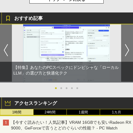
￥594
￥1,117
おすすめ記事
On My Road (Stadium ver.)
HUNTER×HUNTER モノクロ版 39 (ジャンプ
コミックスDIGITAL)
by Amazon 炭酸水 ラベルレス 500ml ×24本
強炭酸水 ペットボトル 500ミリリットル (Sm
￥250
art Basic)
￥572
￥1,625
On My Road (Stadium ver.)
スーパーの裏でヤニ吸うふたり 9巻 (デジタル
【特集】あなたのPCスペックにドンピシャな「ローカル
版ビッグガンガンコミックス)
コカ・コーラ やかんの麦茶 from 爽健美茶 ラ
LLM」の選び方と快適化テク
ベルレス 650mlPET×24本
￥250
￥810
￥2,009
●
●
●
●
●
アクセスランキング
1時間
24時間
1週間
1カ月
【今すぐ読みたい！人気記事】VRAM 16GBでも安いRadeon RX
9000、GeForceで言うとどのぐらいの性能？ - PC Watch