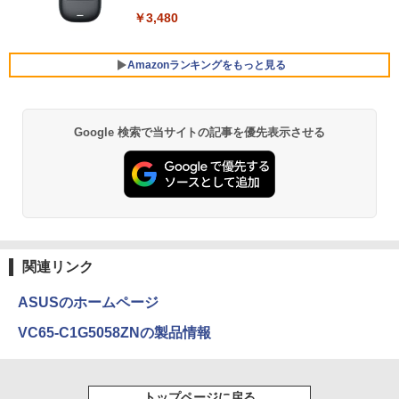
トパソコン Windows11
￥3,480
【期間限定10%OFFクーポン 8/12 10時
5
￥45,700
まで】 ゲーミングモニター 24.5インチ F
￥25,800
HD 240Hz 1ms Fast IPSパネル HDMI2.0
×1 DP1.4×1 Adaptive Sync対応 フリッ
Amazonランキングをもっと見る
カーフリー ブルーライトカット モニター
★レノボ / Lenovo ThinkCentre M70q
ディスプレイ MAXZEN MGM25IC04-F2
5
ノートパソコン 新品 14インチ Office搭
Tiny Gen 5 12TES7DK00 (Windows 11
40
5
載 Windows11 Pro 日本語キーボード メ
Pro/インテル Core i5 14500T/メモリ:16
Google 検索で当サイトの記事を優先表示させる
BRUCE WAYNE feat. Flo Milli, ATL Jacob
【Amazon.co.jp限定】 い・ろ・は・す 2L P
薬屋のひとりごと 17巻 (デジタル版ビッグガ
モリ 12GB SSD 128GB 256GB 512GB 1
GB/SSD:256GB)【デスクトップパソコ
￥12,980
[Explicit]
ET ラベルレス ×8本
ンガンコミックス)
TB Webカメラ WiFi Bluetooth 選べる
ン】【送料無料】
カラー 14型 薄型 軽量
￥250
￥1,112
￥770
￥139,500
￥29,800
BRUCE WAYNE feat. Flo Milli, ATL Jacob
by Amazon 天然水 ラベルレス 500ml ×24本
異世界居酒屋「のぶ」(22) (角川コミックス・
[Explicit]
富士山の天然水 バナジウム含有 水 ミネラル
エース)
関連リンク
ウォーター ペットボトル 静岡県産 500ミリリ
ットル (Smart Basic)
￥250
￥832
ASUSのホームページ
￥1,380
VC65-C1G5058ZNの製品情報
見知らぬ糸
ONE PIECE モノクロ版 115 (ジャンプコミッ
クスDIGITAL)
by Amazon 天然水ラベルレス 2L×9本
￥250
トップページに戻る