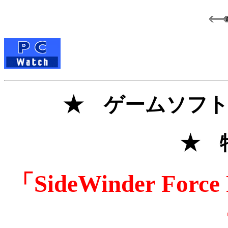
★
ゲームソフ
★ 
「SideWinder For