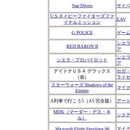
Star Divers
サイ
U.S.ネイビーファイターズファ
EAV
イナルミッション
G POLICE
ゲー
シエ
RED BARON II
ア
シエ
シエラ・プロパイロット
ア
デイトナＵＳＡ デラックス
セガ
（仮）
ライ
スターウォーズ Shadows of the
マイ
Empire
A列車で行こう5（A5 完全版）
アー
MDK（マーダー・デス・キ
シス
ル）
マイ
Microsoft Flight Simulator 98