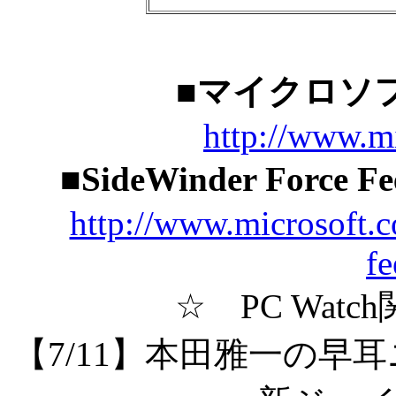
■
マイクロソ
http://www.m
■
SideWinder Forc
http://www.microsoft.
fe
☆ PC Wat
【7/11】本田雅一の早