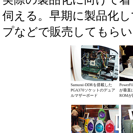
伺える。早期に製品化し
プなどで販売してもらい
Samurai-DDRを搭載した
Powe
PGA370ソケットのデュア
が垂直
ルマザーボード
ROM