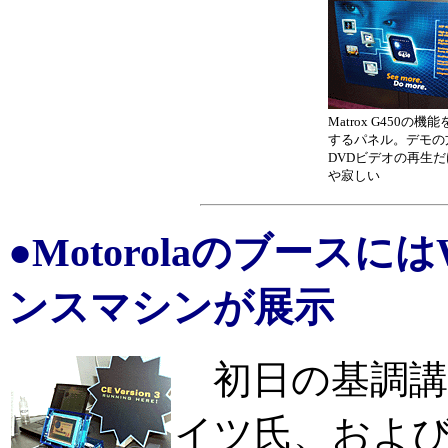
Matrox G450の機
するパネル。デモの
DVDビデオの再生
や寂しい
●MotorolaのブースにはW
ンスマシンが展示
初日の基調講演で
イツ氏、およびW