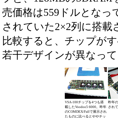
売価格は559ドルとなってい
されていた2×2列に搭
比較すると、チップがす
若干デザインが異なって
VSA-100チップを4つも搭
昨年のC
載したVoodoo5 6000。昨年
されてい
のCOMDEX/Fallで展示され
たものに比べるとややチッ