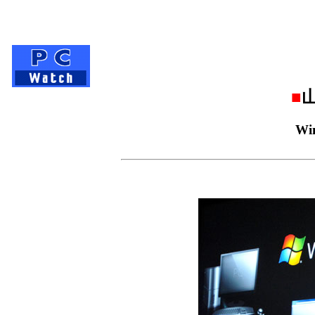
■
山
Win