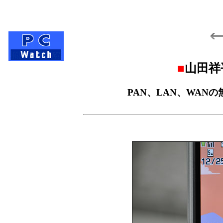
■
山田祥平の
PAN、LAN、WAN