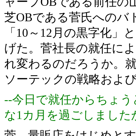
ャープOBである前任の
芝OBである菅氏へのバ
「10～12月の黒字化
げた。菅社長の就任に
れ変わるのだろうか。就
ソーテックの戦略およ
--今日で就任からちょ
な1カ月を過ごしました
菅 量販店をはじめと