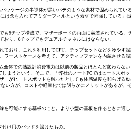
などBGAパッケージの半導体が黒いパテのような素材で固められて
には念を入れてアミダーフィルという素材で補強している」(遠
でも8チップ構成で、マザーボードの両面に実装されている。チップ
っており、8チップでもデュアルチャネルにはならない。
ており、これを利用してCPU、チップセットなどを冷やす設
、ワーストケースを考えて、アクティブファンを内蔵させる設
07のプラットフォーム全体での熱設計消費電力は以前の製品とほとんど変わら
てしまうという。そこで、「弊社のノートPCではヒートスポ
ザーがヒートスポットを触ったとしても体感温度を和らげる効
けない方が、コストや軽量化では明らかにメリットがあるが、
線を可能にする基板のこと。より小型の基板を作るときに適し
ダ付け用のパッドを設けたもの。