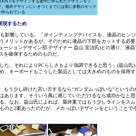
LOOX Uをデザインする途中に作られたデザインモッ
ク。最終デザインにいきつくまでには実に多数のモック
が作られている
実現するため
にも影響している。「ポインティングデバイスを、液晶のヒン
うメリットがあるが、そのために液晶の下部をカットする必要
ューションデザイン部 デザイナー 益山 宜治氏)との通り、液
ースを確保するためのものだ。
た。それによりPCらしさもより強調できると思う」(益山氏)
め、キーボードもこうした製品としては大きめのものを採用す
、もう少し砕けた言い方するなら“ガンダムっぽいな”というの
はあります。そういう風に感じていただけるなら成功かなと思
る。なお、益山氏によれば、最終案ではもう少しラインをスム
ものと2案あったのだが、メカっぽいデザインをということで