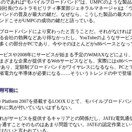
のであれば“モバイルブロードバンド”は、UMPCのような製
級副社長(ウルトラモビリティ事業部ジェネラルマネージャ)は「
バンドの普及が最大の鍵だ。なぜなら、こうした製品の最大の
ンドこそがUMPCの成功の鍵だと語っている。
ードバンドにより変わったと言うことだ。それがなければ、G
供する会社の勃興などあり得なかったし、YouTubeのようなサー
くの部分がPCであり、今やそのほとんどがx86ベースとなっ
ビスや2008年にサービスが始まる予定のWiMAXなどにより
ざまな企業が提供するWebサービスなども、実際にはx86ベー
であり、定額制ブロードバンドがワイヤレスになるなら、PCと
省電力な半導体が必要になる……そういうトレンドの中で登場
利用可能に
ile Platform 2007を搭載するLOOX Uとて、モバイルブロー
れに気が付いていないはずもない。
がサービスを提供するキャリアとの関係だし、JATE(電気通
定を通すことそのものはあまり問題でない。JATEの認定作業と
はないと言われている。