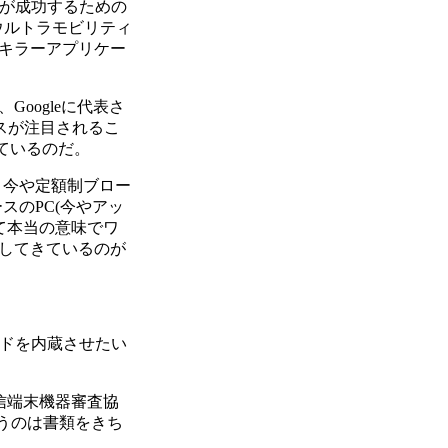
品が成功するための
ウルトラモビリティ
キラーアプリケー
oogleに代表さ
ビスが注目されるこ
ているのだ。
、今や定額制ブロー
スのPC(今やアッ
て本当の意味でワ
してきているのが
ドバンドを内蔵させたい
信端末機器審査協
いうのは書類をきち