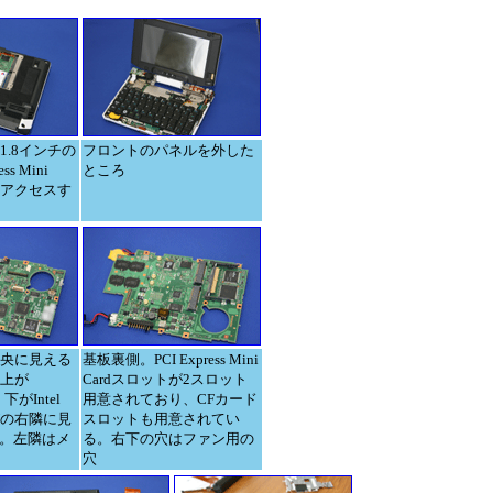
1.8インチの
フロントのパネルを外した
ss Mini
ところ
にアクセスす
央に見える
基板裏側。PCI Express Mini
上が
Cardスロットが2スロット
、下がIntel
用意されており、CFカード
GUの右隣に見
スロットも用意されてい
U。左隣はメ
る。右下の穴はファン用の
穴