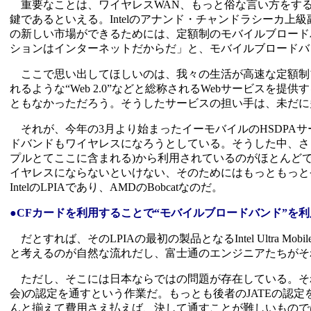
重要なことは、ワイヤレスWAN、もっと俗な言い方をする
鍵であるといえる。Intelのアナンド・チャンドラシーカ上
の新しい市場ができるためには、定額制のモバイルブロード
ションはインターネットだからだ」と、モバイルブロードバ
ここで思い出してほしいのは、我々の生活が高速な定額制ブロ
れるような“Web 2.0”などと総称されるWebサービスを提
ともなかっただろう。そうしたサービスの担い手は、未だに多
それが、今年の3月より始まったイーモバイルのHSDPAサー
ドバンドもワイヤレスになろうとしている。そうした中、さま
プルとてここに含まれる)から利用されているのがほとんど
イヤレスにならないといけない、そのためにはもっともっと
IntelのLPIAであり、AMDのBobcatなのだ。
●CFカードを利用することで“モバイルブロードバンド”を
だとすれば、そのLPIAの最初の製品となるIntel Ultra Mob
と考えるのが自然な流れだし、富士通のエンジニアたちがそ
ただし、そこには日本ならではの問題が存在している。それ
会)の認定を通すという作業だ。もっとも後者のJATEの認
んと揃えて費用さえ払えば、決して通すことが難しいもので