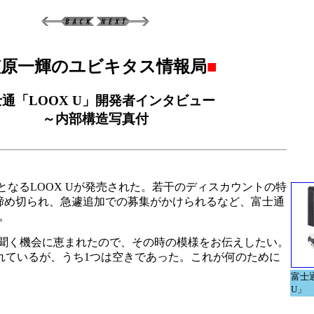
笠原一輝のユビキタス情報局
■
通「LOOX U」開発者インタビュー
～内部構造写真付
採用したUMPCとなるLOOX Uが発売された。若干のディスカウントの特
う締め切られ、急遽追加での募集がかけられるなど、富士通
。
を聞く機会に恵まれたので、その時の模様をお伝えしたい。
トは2つ用意されているが、うち1つは空きであった。これが何のために
富士通
U」