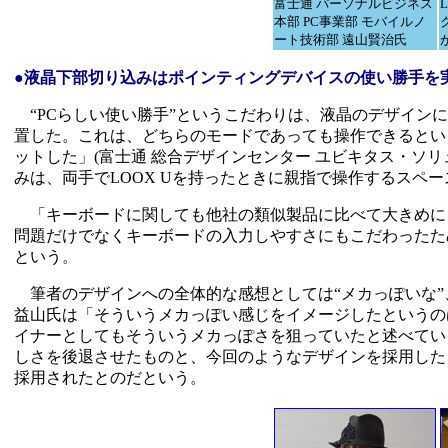
富士通 パーソナルビジネス
本部 PC事業部 モバイルノ
ート技術部 遠山賢治氏
●液晶下部切り込みはポインティングデバイスの使い勝手を
“PCらしい使い勝手”というこだわりは、液晶のデザイン
置した。これは、どちらのモードであっても操作できるとい
ットした」(富士通 総合デザインセンター ユビキタス・ソリ
みは、両手でLOOX Uを持ったときに親指で操作するスペ
「キーボードに関しても他社の類似製品に比べて大きめにし
問題だけでなくキーボードの入力しやすさにもこだわったた
という。
筆者のデザインへの全体的な感想としては“メカっぽいな”
益山氏は「そういうメカっぽい感じをイメージしたというの
イナーとしてもそういうメカっぽさを狙っていたと述べてい
しさを後退させたものと、今回のようなデザインを採用した
採用されたとのだという。