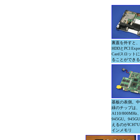
裏蓋を外すと、
HDDとPCI Expre
Cardスロット
ることができる
基板の表側。中
緑のチップは、
A110/800MHz
945GU。945
えるのがICH7
インメモリ