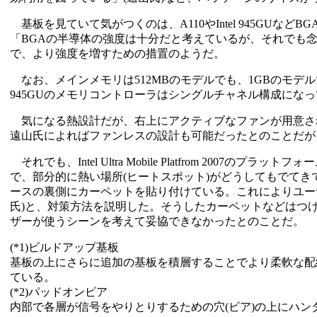
基板を見ていて気がつくのは、A110やIntel 945GU
「BGAの半導体の強度は十分だと考えているが、それでも念
で、より強度を増すための措置のようだ。
なお、メインメモリは512MBのモデルでも、1GBのモデル
945GUのメモリコントローラはシングルチャネル構成にな
気になる熱設計だが、右上にアクティブなファンが用意され
遠山氏によればファンレスの設計も可能だったとのことだが
それでも、Intel Ultra Mobile Platfrom 20
で、部分的に熱い場所(ヒートスポット)がどうしてもでてき
ースの裏側にカーペットを貼り付けている。これによりユー
氏)と、対策方法を説明した。そうしたカーペットなどはつ
ザーが使うシーンを考えて妥協できなかったとのことだ。
(*1)ビルドアップ基板
基板の上にさらに追加の基板を積層することでより柔軟な配
ている。
(*2)パッドオンビア
内部で各層が信号をやりとりするための穴(ビア)の上にハン