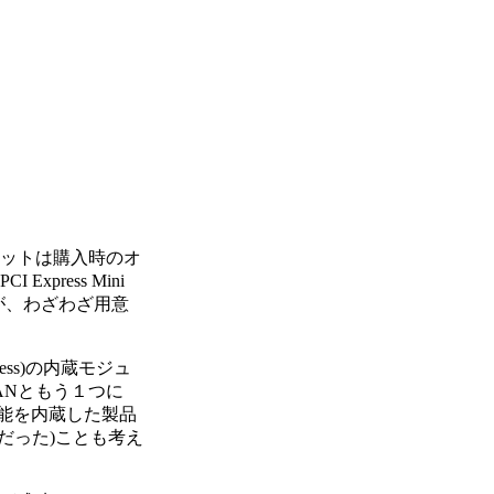
スロットは購入時のオ
ress Mini
が、わざわざ用意
ess)の内蔵モジュ
LANともう１つに
機能を内蔵した製品
だった)ことも考え