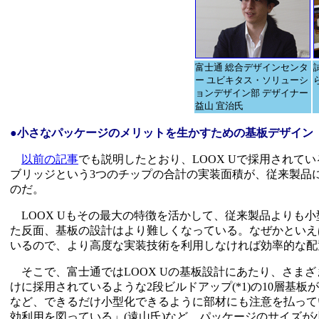
富士通 総合デザインセンタ
ー ユビキタス・ソリューシ
ョンデザイン部 デザイナー
益山 宜治氏
●小さなパッケージのメリットを生かすための基板デザイン
以前の記事
でも説明したとおり、LOOX Uで採用されているIntel
ブリッジという3つのチップの合計の実装面積が、従来製品に
のだ。
LOOX Uもその最大の特徴を活かして、従来製品よりも
た反面、基板の設計はより難しくなっている。なぜかといえ
いるので、より高度な実装技術を利用しなければ効率的な配
そこで、富士通ではLOOX Uの基板設計にあたり、さま
けに採用されているような2段ビルドアップ(*1)の10層基板
など、できるだけ小型化できるように部材にも注意を払ってい
効利用を図っている」(遠山氏)など、パッケージのサイズ