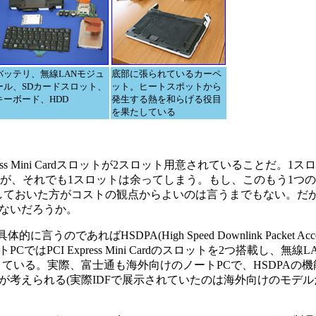
バッテリ、無線LANモジュ
底部に張られているカーペ
ール、SDカードスロット、
ット。ヒートスポットから
キーボード、HDD
発生する熱を和らげる役目
を果たしている
ss Mini Cardスロットが2スロット用意されていることだ。1
れでも1スロットは余ってしまう。もし、このもう1つのPCI Exp
にしておいた方がコストの観点からよいのは言うまでもない。だ
ないだろうか。
ればHSDPA(High Speed Downlink Packet Acc
CI Express Mini Cardのスロットを2つ搭載し、無線
きている。実際、富士通も海外向けのノートPCで、HSDPAの
考えられる(実際IDFで展示されていたのは海外向けのモデル