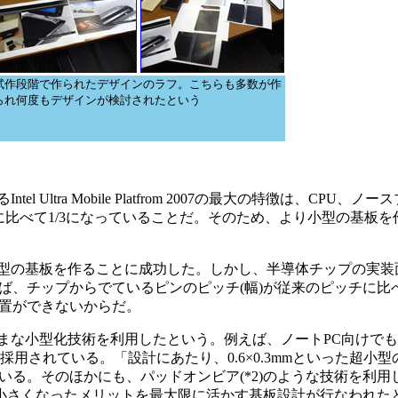
試作段階で作られたデザインのラフ。こちらも多数が作
られ何度もデザインが検討されたという
 Ultra Mobile Platfrom 2007の最大の特徴は、CPU、
比べて1/3になっていることだ。そのため、より小型の基板を
小型の基板を作ることに成功した。しかし、半導体チップの実装
ば、チップからでているピンのピッチ(幅)が従来のピッチに比
置ができないからだ。
ざまな小型化技術を利用したという。例えば、ノートPC向けで
が採用されている。「設計にあたり、0.6×0.3mmといった超小
る。そのほかにも、パッドオンビア(*2)のような技術を利用
が小さくなったメリットを最大限に活かす基板設計が行なわれた