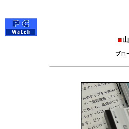
■
山
ブロ