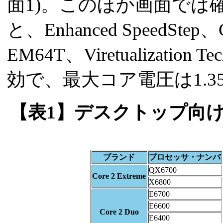
面1)。このほか画面では
と、Enhanced SpeedS
EM64T、Viretualizati
効で、最大コア電圧は1.3
【表1】デスクトップ向けC
ブランド
プロセッサ・ナンバ
QX6700
Core 2 Extreme
X6800
E6700
E6600
Core 2 Duo
E6400