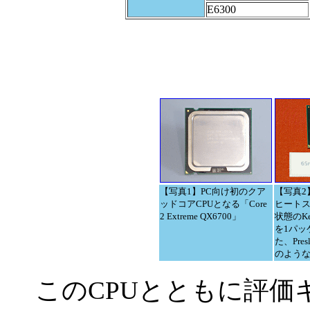
E6300
【写真1】PC向け初のクア
【写真2
ッドコアCPUとなる「Core
ヒート
2 Extreme QX6700」
状態のKe
を1パッ
た、Pres
のよう
このCPUとともに評価