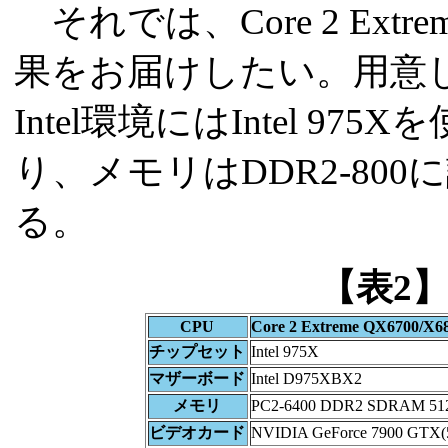
それでは、Core 2 Extr
果をお届けしたい。用意
Intel環境にはIntel 9
り、メモリはDDR2-80
る。
【表2
CPU
Core 2 Extreme QX6700/X6
チップセット
Intel 975X
マザーボード
Intel D975XBX2
メモリ
PC2-6400 DDR2 SDRAM 51
ビデオカード
NVIDIA GeForce 7900 GTX(5