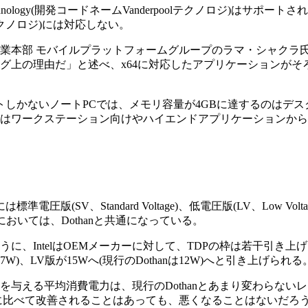
tion Technology(開発コードネームVanderpoolテクノロジ)は
HTテクノロジ)には対応しない。
事業本部 モバイルプラットフォームグループのラマ・シャクラ氏は
上の理由だ」と述べ、x64に対応したアプリケーションがそろっ
しかないノートPCでは、メモリ容量が4GBに達するのはデスク
、当初はワークステーション向けやハイエンドアプリケーション
版(SV、Standard Voltage)、低電圧版(LV、Low Voltag
においては、Dothanと共通になっている。
うに、IntelはOEMメーカーに対して、TDPの枠は若干引
27W)、LV版が15Wへ(現行のDothanは12W)へと引き上げられる
与える平均消費電力は、現行のDothanとあまり変わらないレ
世代に比べて改善されることはあっても、悪くなることはないだろ