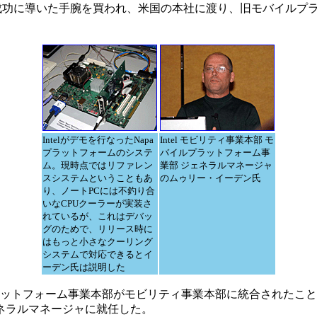
発を成功に導いた手腕を買われ、米国の本社に渡り、旧モバイル
Intelがデモを行なったNapa
Intel モビリティ事業本部 モ
プラットフォームのシステ
バイルプラットフォーム事
ム。現時点ではリファレン
業部 ジェネラルマネージャ
スシステムということもあ
のムゥリー・イーデン氏
り、ノートPCには不釣り合
いなCPUクーラーが実装さ
れているが、これはデバッ
グのためで、リリース時に
はもっと小さなクーリング
システムで対応できるとイ
ーデン氏は説明した
ットフォーム事業本部がモビリティ事業本部に統合されたこと
ネラルマネージャに就任した。