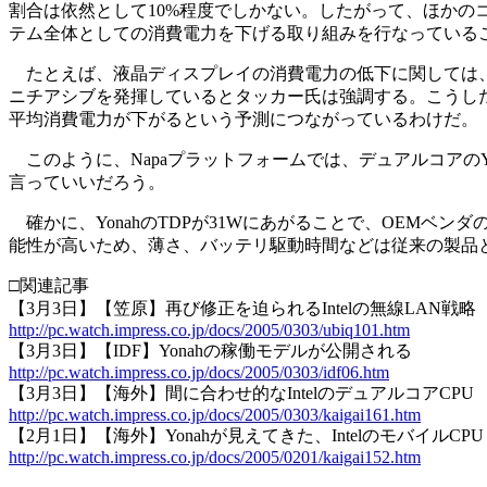
割合は依然として10%程度でしかない。したがって、ほかの
テム全体としての消費電力を下げる取り組みを行なっている
たとえば、液晶ディスプレイの消費電力の低下に関しては、
ニチアシブを発揮しているとタッカー氏は強調する。こうしたシ
平均消費電力が下がるという予測につながっているわけだ。
このように、Napaプラットフォームでは、デュアルコアのY
言っていいだろう。
確かに、YonahのTDPが31Wにあがることで、OEMベ
能性が高いため、薄さ、バッテリ駆動時間などは従来の製品
□関連記事
【3月3日】【笠原】再び修正を迫られるIntelの無線LAN戦略
http://pc.watch.impress.co.jp/docs/2005/0303/ubiq101.htm
【3月3日】【IDF】Yonahの稼働モデルが公開される
http://pc.watch.impress.co.jp/docs/2005/0303/idf06.htm
【3月3日】【海外】間に合わせ的なIntelのデュアルコアCPU
http://pc.watch.impress.co.jp/docs/2005/0303/kaigai161.htm
【2月1日】【海外】Yonahが見えてきた、IntelのモバイルC
http://pc.watch.impress.co.jp/docs/2005/0201/kaigai152.htm