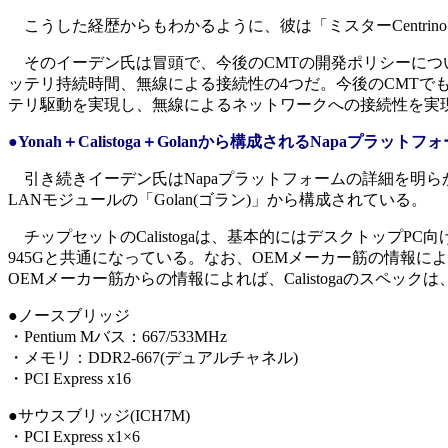
こうした経歴からもわかるように、彼は「ミスターCentrino
そのイーデン氏は冒頭で、今後のCMTの開発ポリシーにつ
ッテリ持続時間、無線による接続性の4つだ。今後のCMTで
テリ駆動を実現し、無線によるネットワークへの接続性を実
●Yonah＋Calistoga＋Golanから構成されるNapaプラットフ
引き続きイーデン氏はNapaプラットフォームの詳細を明らかにした
LANモジュールの「Golan(ゴラン)」から構成されている。
チップセットのCalistogaは、基本的にはデスクトップPC向けの
945Gと共通になっている。なお、OEMメーカー筋の情報によれば、
OEMメーカー筋からの情報によれば、Calistogaのスペッ
●ノースブリッジ
・Pentium Mバス：667/533MHz
・メモリ：DDR2-667(デュアルチャネル)
・PCI Express x16
●サウスブリッジ(ICH7M)
・PCI Express x1×6