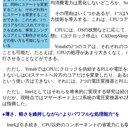
均消費電力は悪化しないどころか、So
は、同時にステートを変更
することも、それぞれ別々
その理由はいくつかあるが、1つはYonahの
にステートを変更すること
力技術を導入する。これは、CPUコ
ができる。このため、1つ
のコアをC2に入れてクロッ
CPUには、OSの状態などに応じて、複
クを止める、事実上シング
ルコアとして動作させるな
態)、C2(クロック停止)、C3(DeepSle
どの使い方も可能になって
いる
Yonahの2つのコアは、それぞれ
ことも可能だ。たとえば、CPUの処理があまり大きくなく、バ
行させることなどができる。
ただし、YonahではCPUにクロックを供給するPLLや電圧をか
トないしはC4ステートへ片方のコアだけを変更したり、あるいは
という使い方はできない。それには、2つの電圧変換器とPL
ただし、Intelとしてはそれらを将来的に実現する研究は
りだが、現時点ではマザーボード上に2系統の電圧変換器や2
は指摘した。
●薄さ、軽さを維持しながら“よりパワフルな処理能力”を
Intelは引き続き、CPU以外のコンポーネントの省電力にも