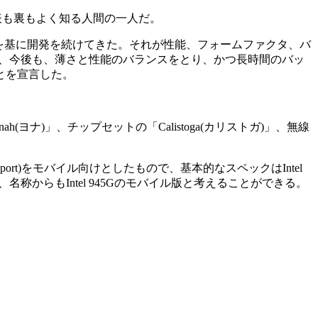
)の表も裏もよく知る人間の一人だ。
を基に開発を続けてきた。それが性能、フォームファクタ、バ
べ、今後も、薄さと性能のバランスをとり、かつ長時間のバッ
とを宣言した。
ナ)」、チップセットの「Calistoga(カリストガ)」、無線
eport)をモバイル向けとしたもので、基本的なスペックはIntel
で、名称からもIntel 945Gのモバイル版と考えることができる。