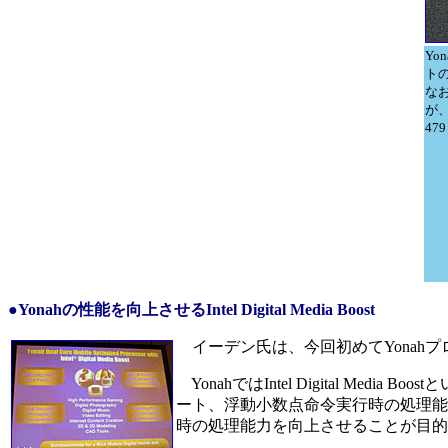
Yo
ト
な
が
47
●Yonahの性能を向上させるIntel Digital Media Boost
イーデン氏は、今回初めてYonah
YonahではIntel Digital Me
ート、浮動小数点命令実行時の処理能
時の処理能力を向上させることが目的