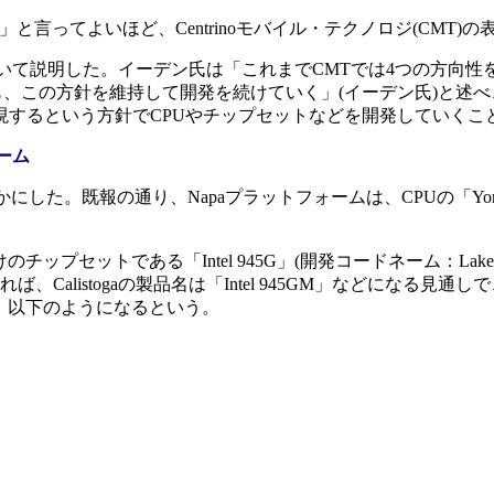
」と言ってよいほど、Centrinoモバイル・テクノロジ(CMT
いて説明した。イーデン氏は「これまでCMTでは4つの方向性
も、この方針を維持して開発を続けていく」(イーデン氏)と述
現するという方針でCPUやチップセットなどを開発していくこ
ォーム
。既報の通り、Napaプラットフォームは、CPUの「Yonah(ヨ
チップセットである「Intel 945G」(開発コードネーム：Lak
Calistogaの製品名は「Intel 945GM」などになる見通し
クは、以下のようになるという。