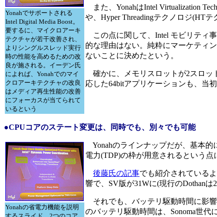
また、YonahはIntel Virtualiza
Yonahでサポートされる
や、Hyper Threadingテクノロジ(
Intel Digital Media Boost。
要するに、マイクロアーキ
この点に関して、Intel モビリティ
テクチャが若干改善され、
的な理由はない。純粋にマーケティング
よりシングルスレッド実行
ないことに決めたという。
時の性能を高めるための改
良が施される。イーデン氏
確かに、メモリスロットが2スロット
によれば、Yonahでのマイ
クロアーキテクチャの改良
応した64bitアプリケーションも
はメディア再生性能の改善
にフォーカスが当てられて
いるという
●CPUコアのステート変更は、同時でも、別々でも可能
Yonahのラインナップだが、基本的には標準電圧
電力(TDP)の枠が用意されるという点
後藤氏の記事
でも紹介されているよ
響で、SV版が31Wに(現行のDothanは
それでも、バッテリ駆動時間に影響を
Yonahの省電力機能を説明
のバッテリ駆動時間は、Sonoma
するスライド。2つのコア