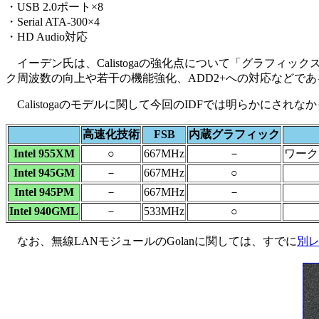
・USB 2.0ポート×8
・Serial ATA-300×4
・HD Audio対応
イーデン氏は、Calistogaの強化点について「グラフィッ
ク周波数の向上や若干の機能強化、ADD2+への対応などである
Calistogaのモデルに関して今回のIDFでは明らかにされ
高速化技術
FSB
内蔵グラフィック
Intel 955XM
○
667MHz
－
ワーク
Intel 945GM
－
667MHz
○
Intel 945PM
－
667MHz
－
Intel 940GML
－
533MHz
○
なお、無線LANモジュールのGolanに関しては、すでに
別