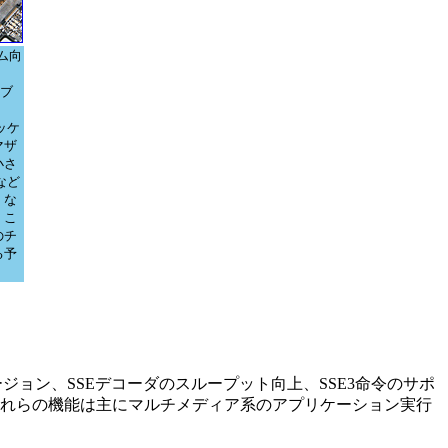
ーム向
スブ
ッケ
マザ
小さ
など
。な
、こ
のチ
る予
μOpsフュージョン、SSEデコーダのスループット向上、SSE3命令のサポ
れらの機能は主にマルチメディア系のアプリケーション実行