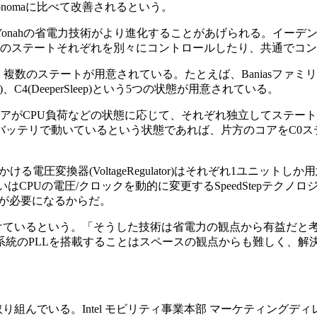
nomaに比べて改善されるという。
省電力技術がより進化することがあげられる。イーデン氏は「Yonahでは“I
アのステートそれぞれを別々にコントロールしたり、共通でコ
数のステートが用意されている。たとえば、Baniasファミリーの
ep)、C4(DeeperSleep)という5つの状態が用意されている。
のコアがCPU負荷などの状態に応じて、それぞれ独立してステ
ッテリで動いているという状態であれば、片方のコアをC0ステー
ける電圧変換器(VoltageRegulator)はそれぞれ1ユニッ
CPUの電圧/クロックを動的に変更するSpeedStepテクノ
Lが必要になるからだ。
続けているという。「そうした技術は省電力の観点から有益だと
系統のPLLを搭載することはスペースの観点からも難しく、解決
取り組んでいる。Intel モビリティ事業本部 マーケティング