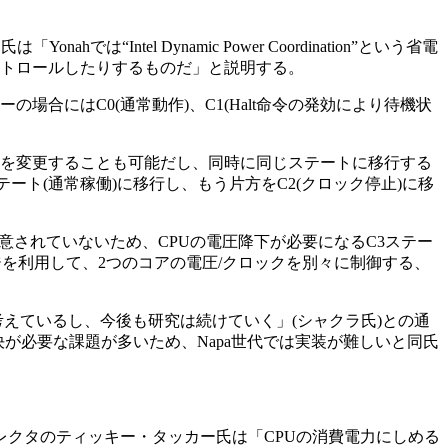
ntel Dynamic Power Coordination”という省電
ントロールしたりするものだ」と説明する。
場合にはC0(通常動作)、C1(Halt命令の発効により待機状
ートを変更することも可能だし、同時に同じステートに移行する
ト(通常稼働)に移行し、もう片方をC2(クロック停止)に移
トしか用意されていないため、CPUの電圧降下が必要になるC3ステー
ロジを利用して、2つのコアの電圧/クロックを別々に制御する、
考えているし、今後も研究は続けていく」(シャクラ氏)との通
が必要な課題が多いため、Napa世代では実装が難しいと同氏
ディレクタのティッキー・タッカー氏は「CPUの消費電力にしめる