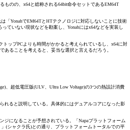
サポートされるものの、x64と総称される64bit命令セットであるEM64T
「YonahでEM64TとHTテクノロジに対応しないことに技術
ていない現状などを勘案し、Yonahにはx64などを実装し
トップPCよりも時間がかかると考えられているし、x64に対
からであることを考えると、妥当な選択と言えるだろう。
e)、超低電圧版(ULV、Ultra Low Voltage)の3つの熱設計消費
き上げられると説明している。具体的にはデュアルコアになった影
。
ンジになることが予想されている。「Napaプラットフォーム
う」(シャクラ氏)との通り、プラットフォームトータルでの平