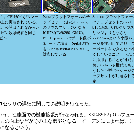
nah。CPUダイがスレー
Napaプラットフォームのチ
Sonomaプラットフォ
の上に実装されている。
ップセットであるCalistoga
けチップセットのIntel
お、公開はされなかった
のサウスブリッジとなる
915GMS。CPUやサウ
、ピン数は現在と同じ
ICH7M(FW82801GMU)。
リッジよりも小さな
9ピン
PCI Express x1のポート数が
27×27mmという小型パ
6ポートに増え、Serial ATA
ージを採用しており、
も3GbpsのSerial ATA-300に
ーボードをできるだけ
対応している
くしたいミニノートPC
に採用することが可能
お、Calistoga世代でも
うした小型パッケージ
ップセットが用意され
定
プロセッサの詳細に関しての説明を行なった。
dia Boostという、性能面での機能拡張が行なわれる。SSE/SSE2 
力の向上などがその主な機能となる。イーデン氏によれば、こ
になるという。