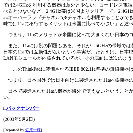
では2.4GHzを利用する機器は意外と少ない。コードレス電話
べると少ないなど、2.4GHz帯は米国よりクリアーで、2.4G
非オーバーラップチャネルで8チャネルも利用することがで
味では11aに移行するメリットは米国に比べて小さい」と述
つまり、11aのメリットが米国に比べて大きくない日本のコ
また、11aには別の問題もある。それが、5GHzの帯域では各
日本の11aでは互換性がないという事実だ。たとえば、日本IBMのT
LANモジュールが内蔵されているが、その底面には次のよ
「このThinkPadに装備されるIEEE 802.11a準拠の無
つまり、日本国外では日本向けに製造された11a内蔵機器の
日本で製造された11aの機器が海外で使えないということ
い。
□
バックナンバー
(2003年5月2日)
[Reported by
笠原一輝
]