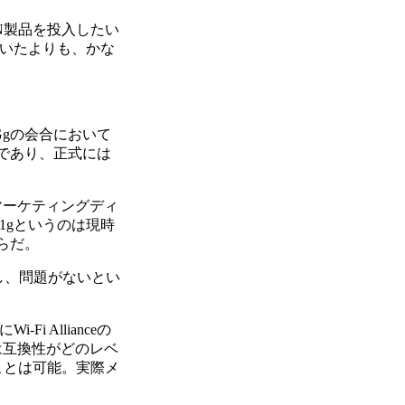
AN製品を投入したい
ていたよりも、かな
Ggの会合において
であり、正式には
eのマーケティングディ
1gというのは現時
らだ。
し、問題がないとい
Allianceの
は互換性がどのレベ
ることは可能。実際メ