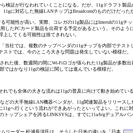
ら検証が行なわれていくことになる。だが、11gドラフト製品
gに対応した無線LANチップはBroadcomのものだけだった
性が高い。実際、コレガの11g製品にはIntersilの11gチ
ドチップを利用したPCカード製品を出荷する予定があるという。そのよ
浮上してくる可能性は捨てきれない。
ば「当社では、複数のチップベンダの11gチップを内部でテスト
テストでは、今のところ大きな問題は発生していない模様だ。
格が策定された後、数週間の間にWi-Fiロゴが張られた11g製品が多
内部ではかなり11gの検証に関しては進んでいる模様だ。
れでも全体の大きな流れは11gの普及に向けて動き始めてい
などの大手無線LAN機器ベンダが、11g関連製品をリリース
く前に11gへ行くという流れができあがったといってよい。これに
トップシェアを誇るLINKSYSは、すでに11a/b/gデュアル
ームリーダー 松浦長洋氏は、そうした日米の違いを「日本