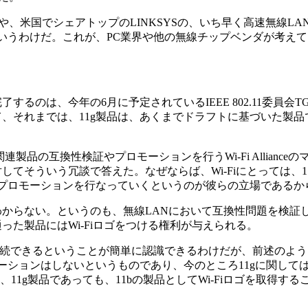
や、米国でシェアトップのLINKSYSの、いち早く高速無線L
いうわけだ。これが、PC業界や他の無線チップベンダが考え
るのは、今年の6月に予定されているIEEE 802.11委員会T
、それまでは、11g製品は、あくまでドラフトに基づいた製品
1関連製品の互換性検証やプロモーションを行うWi-Fi Allianc
してそういう冗談で答えた。なぜならば、Wi-Fiにとっては、1
プロモーションを行なっていくというのが彼らの立場であるか
わからない。というのも、無線LANにおいて互換性問題を検証
を通った製品にはWi-Fiロゴをつける権利が与えられる。
きるということが簡単に認識できるわけだが、前述のようにWi-Fi 
ーションはしないというものであり、今のところ11gに関して
1g製品であっても、11bの製品としてWi-Fiロゴを取得す