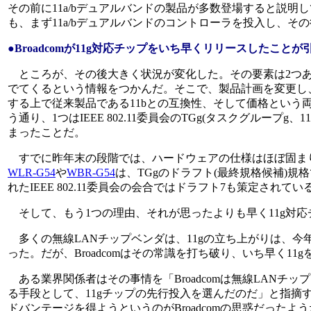
その前に11a/bデュアルバンドの製品が多数登場すると説明
も、まず11a/bデュアルバンドのコントローラを投入し、その後
●Broadcomが11g対応チップをいち早くリリースしたことが
ところが、その後大きく状況が変化した。その要素は2つあ
でてくるという情報をつかんだ。そこで、製品計画を変更し、
する上で従来製品である11bとの互換性、そして価格という両
う通り、1つはIEEE 802.11委員会のTGg(タスクグルー
まったことだ。
すでに昨年末の段階では、ハードウェアの仕様はほぼ固まり
WLR-G54
や
WBR-G54
は、TGgのドラフト(最終規格候補)規
れたIEEE 802.11委員会の会合ではドラフト7も策定さ
そして、もう1つの理由、それが思ったよりも早く11g対応
多くの無線LANチップベンダは、11gの立ち上がりは、
った。だが、Broadcomはその常識を打ち破り、いち早く1
ある業界関係者はその事情を「Broadcomは無線LANチップ
る手段として、11gチップの先行投入を選んだのだ」と指摘
ドバンテージを得ようというのがBroadcomの思惑だったよ