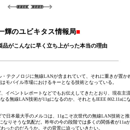
一輝のユビキタス情報局
■
1g対応製品がこんなに早く立ち上がった本当の理由
oモバイル・テクノロジに無線LANが含まれていて、それに重きが置
能はモバイル市場におけるキーとなる技術となっている。
、イベントレポートなどでもお伝えしてきたとおり、現在主
の後継となる無線LAN技術が11gになるのか、それともIEEE 802.11
で日本最大手のメルコは、11gこそ次世代の無線LAN技術と
ムになりそうな気配だ。昨年の今の段階では多くの関係者が11a
変わったのだろうか。その背景に迫っていきたい。