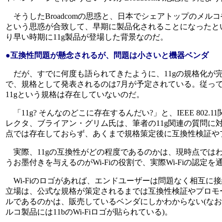
そうしたBroadcomの思惑と、日本でシェアトップのメルコ
という思惑が合致して、早期に製品化されることになったと
り早い時期に11g製品が登場した背景なのだ。
●互換性問題が懸念されるが、問題は小さいと機器ベンダ
だが、すでに何度も語られてきたように、11gの規格化が完了す
で、規格として発表されるのは7月が予定されている。従って
11gという規格は存在していないのだ。
「11g? そんなのどこに存在するんだい?」と、IEEE 802.1
レクタ、ブライアン・グリム氏は、筆者の11g関連の質問に対
点では存在しておらず、あくまで規格策定後に互換性検証や
実際、11gの互換性がどの程度であるのかは、現時点では
うお墨付きを与えるのがWi-Fiの役割で、実際Wi-Fiの認定
Wi-Fiのロゴがあれば、エンドユーザーは問題なく相互に接続で
立場は、公式な規格が策定されるまでは互換性検証やプロモ
ルであるのかは、販売しているベンダにしかわからない(なお、1
ルコ製品には11bのWi-Fiロゴが貼られている)。