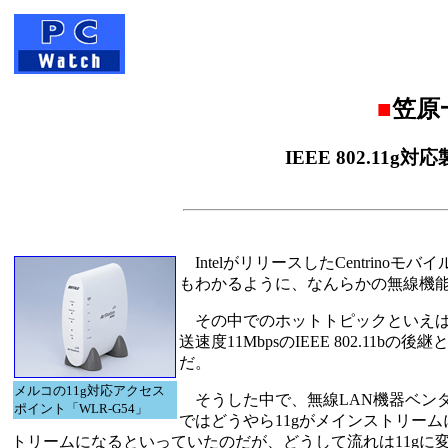
■
笠原
IEEE 802.1
IntelがリリースしたCentrin
もわかるように、なんらかの無線機
その中でのホットトピックといえば
送速度11MbpsのIEEE 802.11b
だ。
メルコの11g対応アクセス
そうした中で、無線LAN機器ベンダ
ポイント「WLR-G54」
ではどうやら11gがメインストリー
トリームになるといっていたのだが、どうして流れは11gに