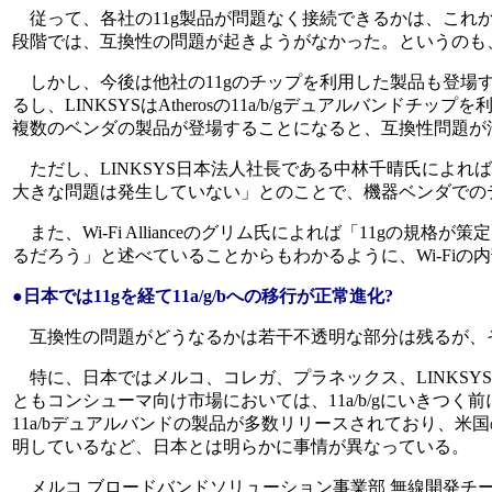
従って、各社の11g製品が問題なく接続できるかは、これか
段階では、互換性の問題が起きようがなかった。というのも、11
しかし、今後は他社の11gのチップを利用した製品も登場する可能
るし、LINKSYSはAtherosの11a/b/gデュアルバン
複数のベンダの製品が登場することになると、互換性問題が
ただし、LINKSYS日本法人社長である中林千晴氏によれ
大きな問題は発生していない」とのことで、機器ベンダでの
また、Wi-Fi Allianceのグリム氏によれば「11gの規
るだろう」と述べていることからもわかるように、Wi-Fiの
●日本では11gを経て11a/g/bへの移行が正常進化?
互換性の問題がどうなるかは若干不透明な部分は残るが、そ
特に、日本ではメルコ、コレガ、プラネックス、LINKSYS
ともコンシューマ向け市場においては、11a/b/gにいきつ
11a/bデュアルバンドの製品が多数リリースされており、米国の
明しているなど、日本とは明らかに事情が異なっている。
メルコ ブロードバンドソリューション事業部 無線開発チ