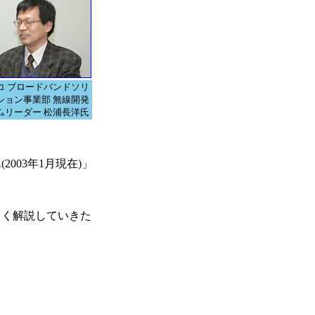
コ ブロードバンドソリ
ション事業部 無線開発
ムリーダー 松浦長洋氏
003年1月現在)」
しく解説していきた