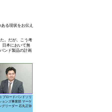
つある現状をお伝え
べた。だが、こう考
。日本において無
ルバンド製品の計画
コ ブロードバンドソリ
ションズ事業部 マーケ
ングリーダー 石丸正弥