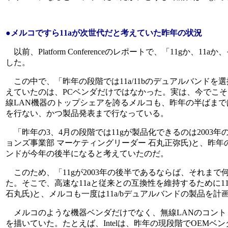
●メルコですら11aが次世代だと考えていた昨年の状況
以前、Platform Conferenceのレポートで、「11gか、1
した。
この中で、「昨年の段階では11a/11bのデュアルバンド
えていたのは、PCベンダだけではなかった。実は、今でこそ
線LAN機器のトップシェアを誇るメルコも、昨年の半ばまでは1
を行ない、かつ製品発表まで行なっている。
「昨年の3、4月の段階では11gが製品化できるのは2003
ョンズ事業部 マーケティングリーダー 石丸正弥氏)と、昨年
ンドが今年の後半になると考えていたのだ。
このため、「11gが2003年の後半であるならば、それま
た。そこで、高速な11aと従来との互換性を維持するために1
石丸氏)と、メルコも一度は11a/bデュアルバンドの製品を
メルコのような機器ベンダだけでなく、無線LANのコント
を描いていた。たとえば、Intelは、昨年の現段階でOEMベン