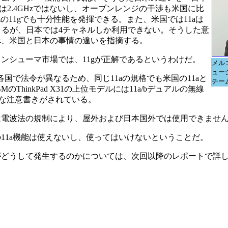
は2.4GHzではないし、オーブンレンジの干渉も米国に比
Hzの11gでも十分性能を発揮できる。また、米国では11aは
きるが、日本では4チャネルしか利用できない。そうした意
べ、米国と日本の事情の違いを指摘する。
ンシューマ市場では、11gが正解であるというわけだ。
メル
ュー
国で法令が異なるため、同じ11aの規格でも米国の11aと
チー
hinkPad X31の上位モデルには11a/bデュアルの無線
うな注意書きがされている。
線機器は電波法の規制により、屋外および日本国外では使用できません(2
11a機能は使えないし、使ってはいけないということだ。
がどうして発生するのかについては、次回以降のレポートで詳