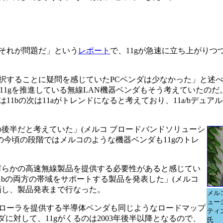
1aか、それが問題だ」という
レポート
で、11gが急速に立ち上がりつ
を選択することに疑問を感じていたPCベンダは少なかった」と述
11gを推進している無線LAN機器ベンダもそう考えていたのだ
1bの次は11aがトレンドになると考えており、11a/bデュア
年の後半だと考えていた」(メルコ ブロードバンドソリューシ
の今頃の段階ではメルコのような機器ベンダも11gのトレ
で何らかの高速無線製品を提供する必要性があると感じてい
1bの両方の帯域をサポートする製品を発表した」(メルコ
計画し、製品発表まで行なった。
メル
ュー
ローラを提供する半導体ベンダも同じようなロードマップ
ティ
ダに対して、11gがくるのは2003年後半以降となるので、
氏