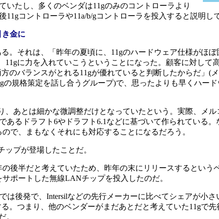
していたし、多くのベンダは11gのみのコントローラより
11gコントローラや11a/b/gコントローラを投入すると説明
引き金に
る。それは、「昨年の夏頃に、11gのハードウェア仕様がほぼ
11gに力を入れていこうということになった。顧客に対して高
方のバランスがとれる11gが優れていると判断したからだ」(メ
プg、11gの規格策定を話し合うグループ)で、思ったよりも早くハ
、あとは細かな微調整だけとなっていたという。実際、メルコ
格であるドラフト6やドラフト6.1などに基づいて作られている。
れているので、まもなくそれにも対応することになるだろう。
チップが登場したことだ。
今年の後半だと考えていたため、昨年の末にリリースするという
1gをサポートした無線LANチップを投入したのだ。
では後発で、Intersilなどの先行メーカーに比べてシェアが小
する。つまり、他のベンダーがまだあとだと考えていた11gで
うだ。