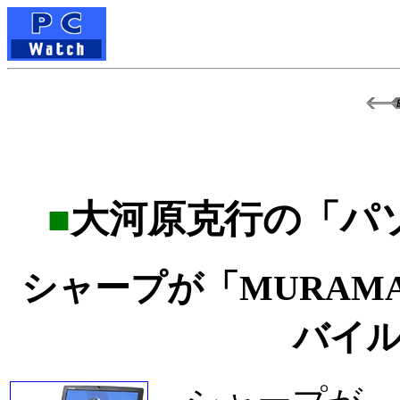
■
大河原克行の「パ
シャープが「MURAM
バイ