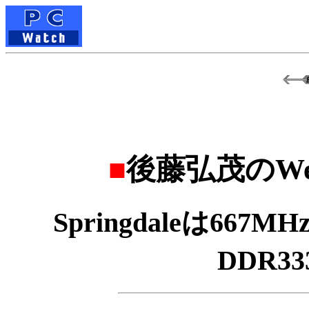
■
後藤弘茂のWe
Springdaleは66
DDR3