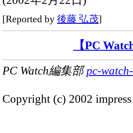
[Reported by
後藤 弘茂
]
【PC Wa
PC Watch編集部
pc-watch-
Copyright (c) 2002 impress 