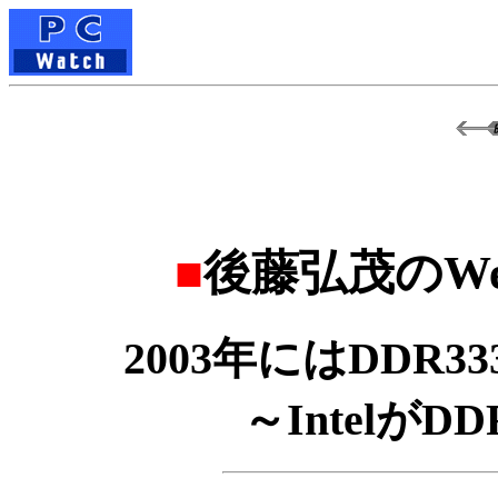
■
後藤弘茂のWe
2003年にはDDR
～IntelがD