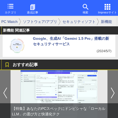
カテゴリ
過去記事
検索
Impressサイト
PC Watch
ソフトウェア/アプリ
セキュリティソフト
新機能
新機能 関連記事
Google、生成AI「Gemini 1.5 Pro」搭載の新
セキュリティサービス
(2024/5/7)
おすすめ記事
【特集】あなたのPCスペックにドンピシャな「ローカル
LLM」の選び方と快適化テク