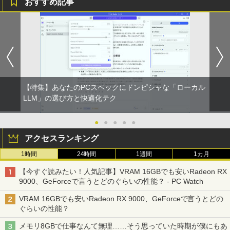
おすすめ記事
【特集】あなたのPCスペックにドンピシャな「ローカル
LLM」の選び方と快適化テク
●
●
●
●
●
アクセスランキング
1時間
24時間
1週間
1カ月
【今すぐ読みたい！人気記事】VRAM 16GBでも安いRadeon RX
9000、GeForceで言うとどのぐらいの性能？ - PC Watch
VRAM 16GBでも安いRadeon RX 9000、GeForceで言うとどの
ぐらいの性能？
メモリ8GBで仕事なんて無理……そう思っていた時期が僕にもあ