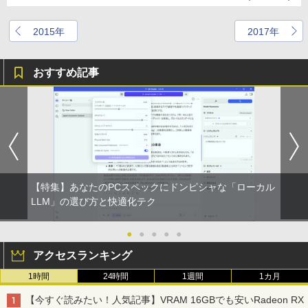
2015年
2017年
おすすめ記事
【特集】あなたのPCスペックにドンピシャな「ローカル
LLM」の選び方と快適化テク
●
●
●
●
●
アクセスランキング
1時間
24時間
1週間
1カ月
【今すぐ読みたい！人気記事】VRAM 16GBでも安いRadeon RX