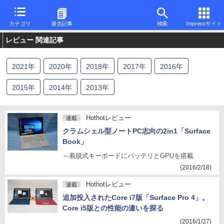
カテゴリ
過去記事
検索
Impressサイト
レビュー 関連記事
2021
年
2020
年
2018
年
2017
年
2016
年
2015
年
2014
年
2013
年
Hothotレビュー
連載
クラムシェル型ノートPC志向の2in1「Surface
Book」
～着脱式キーボードにバッテリとGPUを搭載
(2016/2/18)
Hothotレビュー
連載
追加投入されたCore i7版「Surface Pro 4」。
Core i5版との性能の違いを探る
(2016/1/27)