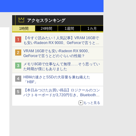
アクセスランキング
1時間
24時間
1週間
1カ月
【今すぐ読みたい！人気記事】VRAM 16GBで
も安いRadeon RX 9000、GeForceで言うとど
のぐらいの性能？ - PC Watch
VRAM 16GBでも安いRadeon RX 9000、
GeForceで言うとどのぐらいの性能？
メモリ8GBで仕事なんて無理……そう思ってい
た時期が僕にもありました
HBMの速さとSSDの大容量を兼ね備えた
「HBF」
【本日みつけたお買い得品】ロジクールのコン
パクトキーボードが3,720円引き。Bluetoothで3
台接続対応
もっと見る