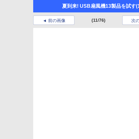
夏到来! USB扇風機13製品を試す
(
(11/76)
前の画像
次