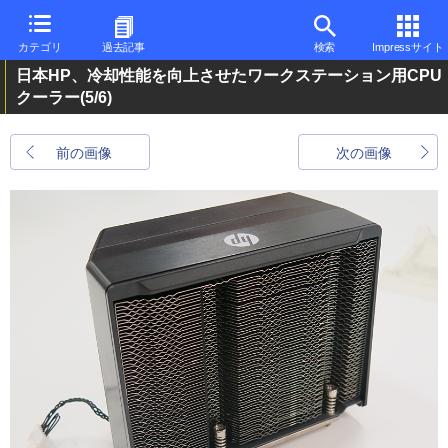
カテゴリ
過去記事
検索
Impressサイト
日本HP、冷却性能を向上させたワークステーション用CPU
クーラー
(5/6)
前の画像
次の画像