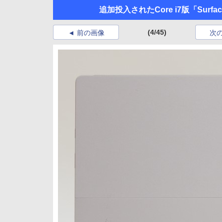
追加投入されたCore i7版「Surfa
(4/45)
前の画像
次