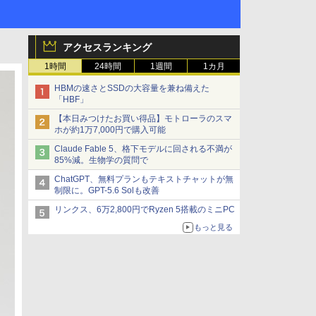
アクセスランキング
1時間
24時間
1週間
1カ月
HBMの速さとSSDの大容量を兼ね備えた
「HBF」
【本日みつけたお買い得品】モトローラのスマ
ホが約1万7,000円で購入可能
Claude Fable 5、格下モデルに回される不満が
85%減。生物学の質問で
ChatGPT、無料プランもテキストチャットが無
制限に。GPT-5.6 Solも改善
リンクス、6万2,800円でRyzen 5搭載のミニPC
もっと見る