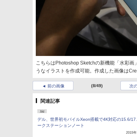
こちらはPhotoshop Sketchの新機能
うなイラストを作成可能。作成した画像はCreati
(8/49)
前の画像
次
関連記事
.biz
デル、世界初モバイルXeon搭載で4K対応の15.6/17
ークステーションノート
2015