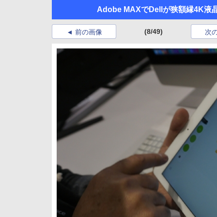
Adobe MAXでDellが狭額縁4K液晶
(8/49)
前の画像
次