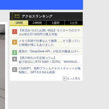
アクセスランキング
1時間
24時間
1週間
1カ月
【本日みつけたお買い得品】モトローラのスマ
ホが約1万7,000円で購入可能
メモリ8GBで仕事なんて無理……そう思ってい
た時期が僕にもありました
格安の「DeepSeek API」が近日大幅値上げへ
【西川和久の不定期コラム】
超小型11LにRTX 5080！ZOTAC「MAGNUS
ONE」最上位機の実力を探る
ChatGPT、無料プランもテキストチャットが無
制限に。GPT-5.6 Solも改善
もっと見る