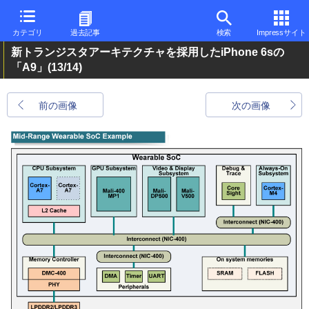
カテゴリ
過去記事
検索
Impressサイト
新トランジスタアーキテクチャを採用したiPhone 6sの
「A9」
(13/14)
前の画像
次の画像