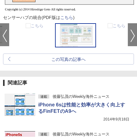
センサーハブの統合(PDF版は
こちら
)
この写真の記事へ
関連記事
後藤弘茂のWeekly海外ニュース
連載
iPhone 6sは性能と効率が大きく向上す
るFinFETのA9へ
2014年9月18日
後藤弘茂のWeekly海外ニュース
連載