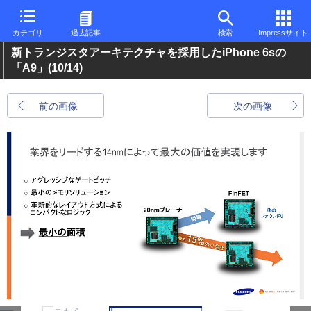
カテゴリ
過去記事
検索
Impressサイト
新トランジスタアーキテクチャを採用したiPhone 6sの
「A9」
(10/14)
前の画像
次の画像