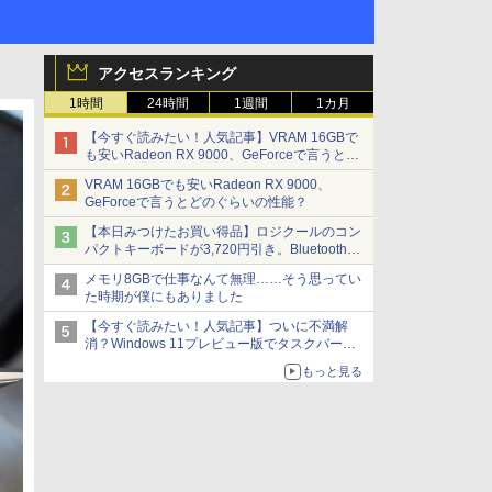
アクセスランキング
1時間
24時間
1週間
1カ月
【今すぐ読みたい！人気記事】VRAM 16GBで
も安いRadeon RX 9000、GeForceで言うとど
のぐらいの性能？ - PC Watch
VRAM 16GBでも安いRadeon RX 9000、
GeForceで言うとどのぐらいの性能？
【本日みつけたお買い得品】ロジクールのコン
パクトキーボードが3,720円引き。Bluetoothで3
台接続対応
メモリ8GBで仕事なんて無理……そう思ってい
た時期が僕にもありました
【今すぐ読みたい！人気記事】ついに不満解
消？Windows 11プレビュー版でタスクバーの
配置変更を徹底検証 - PC Watch
もっと見る