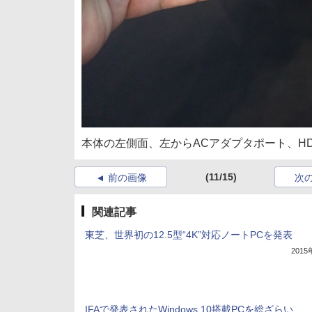
本体の左側面、左からACアダプタポート、HDMI、U
(11/15)
前の画像
次
関連記事
東芝、世界初の12.5型“4K”対応ノートPCを発表
201
IFAで発表されたWindows 10搭載PCを総ざらい