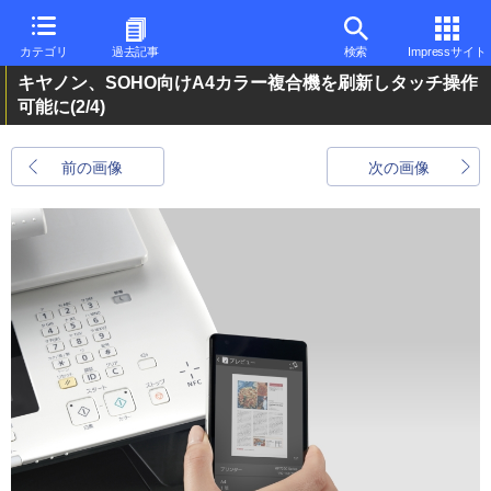
カテゴリ
過去記事
検索
Impressサイト
キヤノン、SOHO向けA4カラー複合機を刷新しタッチ操作
可能に
(2/4)
前の画像
次の画像