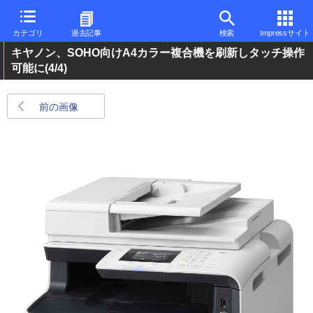
カテゴリ
過去記事
検索
Impressサイト
キヤノン、SOHO向けA4カラー複合機を刷新しタッチ操作
可能に
(4/4)
前の画像