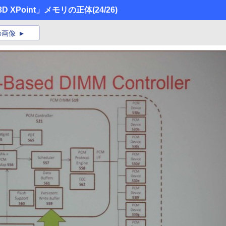
「3D XPoint」メモリの正体
(24/26)
の画像