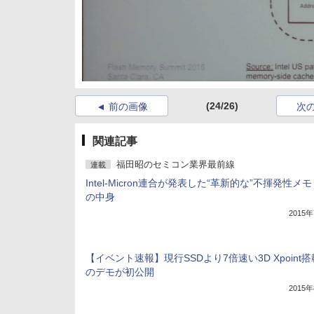
(24/26)
前の画像
次
関連記事
福田昭のセミコン業界最前線
連載
Intel-Micron連合が発表した“革新的な”不揮発性メ
の中身
2015
【イベント速報】現行SSDより7倍速い3D Xpoint搭
のデモが初公開
2015