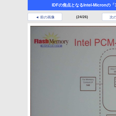
IDFの焦点となるIntel-Micronの
(24/26)
前の画像
次