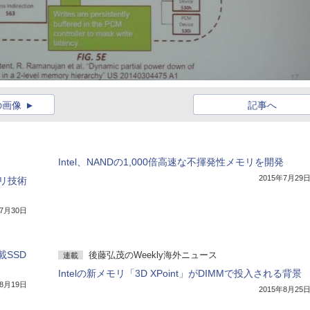
の画像
記事へ
Intel、NANDの1,000倍高速な不揮発性メモリを開発
2015年7月29
モリ技術
年7月30日
載SSD
後藤弘茂のWeekly海外ニュース
連載
Intelの新メモリ「3D XPoint」がDIMMで投入される背景
年8月19日
2015年8月25