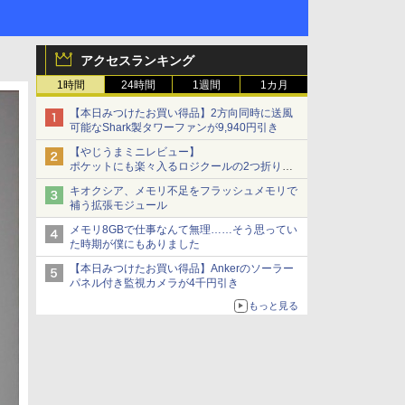
アクセスランキング
1時間
24時間
1週間
1カ月
【本日みつけたお買い得品】2方向同時に送風
可能なShark製タワーファンが9,940円引き
【やじうまミニレビュー】
ポケットにも楽々入るロジクールの2つ折りマ
ウス「Mobi Fold」。その気になるギミックと
キオクシア、メモリ不足をフラッシュメモリで
は？
補う拡張モジュール
メモリ8GBで仕事なんて無理……そう思ってい
た時期が僕にもありました
【本日みつけたお買い得品】Ankerのソーラー
パネル付き監視カメラが4千円引き
もっと見る