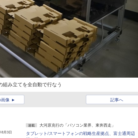
個の組み立てを全自動で行なう
の画像
記事へ
大河原克行の「パソコン業界、東奔西走」
連載
5年8月3日
タブレット/スマートフォンの戦略生産拠点、富士通周辺