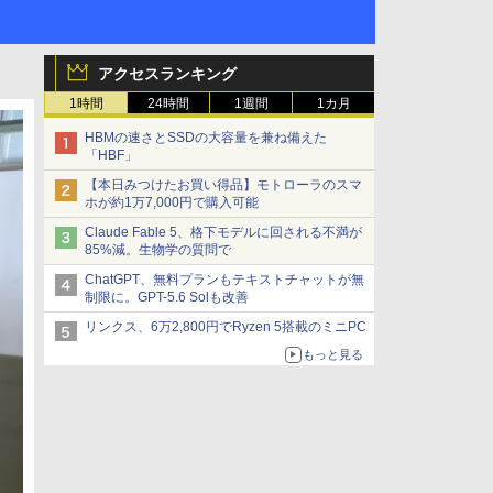
アクセスランキング
1時間
24時間
1週間
1カ月
HBMの速さとSSDの大容量を兼ね備えた
「HBF」
【本日みつけたお買い得品】モトローラのスマ
ホが約1万7,000円で購入可能
Claude Fable 5、格下モデルに回される不満が
85%減。生物学の質問で
ChatGPT、無料プランもテキストチャットが無
制限に。GPT-5.6 Solも改善
リンクス、6万2,800円でRyzen 5搭載のミニPC
もっと見る