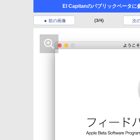
El Capitanのパブリックベータ
(3/4)
前の画像
次