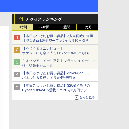
アクセスランキング
1時間
24時間
1週間
1カ月
【本日みつけたお買い得品】2方向同時に送風
可能なShark製タワーファンが9,940円引き
【やじうまミニレビュー】
ポケットにも楽々入るロジクールの2つ折りマ
ウス「Mobi Fold」。その気になるギミックと
キオクシア、メモリ不足をフラッシュメモリで
は？
補う拡張モジュール
【本日みつけたお買い得品】Ankerのソーラー
パネル付き監視カメラが4千円引き
【本日みつけたお買い得品】32GBメモリの
Ryzen 9 8945HS搭載ミニPCが2万円オフ
もっと見る