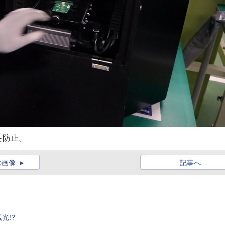
を防止。
の画像
記事へ
光!?