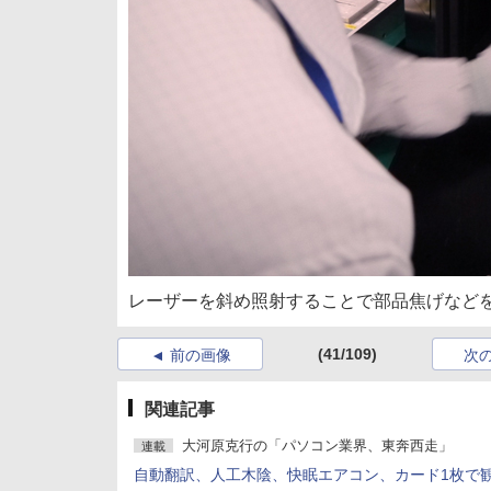
レーザーを斜め照射することで部品焦げなど
(41/109)
前の画像
次
関連記事
大河原克行の「パソコン業界、東奔西走」
連載
自動翻訳、人工木陰、快眠エアコン、カード1枚で観