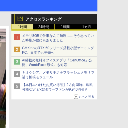
アクセスランキング
1時間
24時間
1週間
1カ月
メモリ8GBで仕事なんて無理……そう思ってい
た時期が僕にもありました
GMKtecのRTX 50シリーズ搭載小型ゲーミング
PC、日本でも発売へ
AI搭載の無料オフィスアプリ「GenOffice」公
開。Word/Excel形式にも対応
キオクシア、メモリ不足をフラッシュメモリで
補う拡張モジュール
【本日みつけたお買い得品】2方向同時に送風
可能なShark製タワーファンが9,940円引き
もっと見る