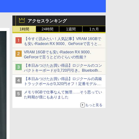
アクセスランキング
1時間
24時間
1週間
1カ月
【今すぐ読みたい！人気記事】VRAM 16GBで
も安いRadeon RX 9000、GeForceで言うとど
のぐらいの性能？ - PC Watch
VRAM 16GBでも安いRadeon RX 9000、
GeForceで言うとどのぐらいの性能？
【本日みつけたお買い得品】ロジクールのコン
パクトキーボードが3,720円引き。Bluetoothで3
台接続対応
【本日みつけたお買い得品】ロジクールの高級
トラックボールが3,320円オフ！定番モデルも
5,280円に割引中
メモリ8GBで仕事なんて無理……そう思ってい
た時期が僕にもありました
もっと見る