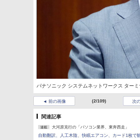
パナソニック システムネットワークス ター
(2/109)
前の画像
次
関連記事
大河原克行の「パソコン業界、東奔西走」
連載
自動翻訳、人工木陰、快眠エアコン、カード1枚で観